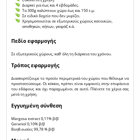
Διαρκεί για έως και 4 εβδομάδες.
Τα 300g καλύπτουν χώρο έως και 150 τ.μ.
Σε ειδικό δοχείο που δεν μυρίζει.
Χρησιμοποιείται σε εξωτερικούς χώρους κατοικιών,
αποθηκών, κήπων, γκαράζ κ.ά.
Πεδίο εφαρμογής
Σε εξωτερικούς χώρους, καθ’ όλη τη διάρκεια του χρόνου.
Τρόπος εφαρμογής
Διασκορπίζουμε το προϊόν περιμετρικά του χώρου που θέλουμε να
προστατεύσουμε. Οι κόκκοι, πρέπει είναι εμφανείς στην επιφάνεια
του εδάφους και όχι παραχωμένοι σε αυτό. Πλένετε τα χέρια σας
μετά τη χρήση.
Εγγυημένη σύνθεση
Margosa extract 0,11% β/β
Geraniol 0,10% β/β
Βοηθ.ουσίες 99,78 % β/β