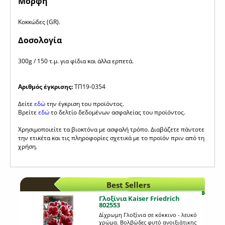
Μορφή
Κοκκώδες (GR).
Δοσολογία
300g / 150 τ.μ. για φίδια και άλλα ερπετά.
Αριθμός έγκρισης:
TΠ19-0354
Δείτε
εδώ
την έγκριση του προϊόντος.
Βρείτε
εδώ
το δελτίο δεδομένων ασφαλείας του προϊόντος.
Χρησιμοποιείτε τα βιοκτόνα με ασφαλή τρόπο. Διαβάζετε πάντοτε
την ετικέτα και τις πληροφορίες σχετικά με το προϊόν πριν από τη
χρήση.
Best Sellers
Γλοξίνια Kaiser Friedrich
802553
Δίχρωμη Γλοξίνια σε κόκκινο - λευκό
χρώμα. Βολβώδες φυτό ανοιξιάτικης