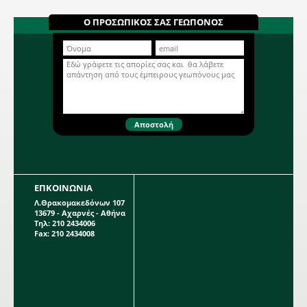
Perfection 010156
Μονόχρωμη Ντάλια με πελώριο
Ο ΠΡΟΣΩΠΙΚΟΣ ΣΑΣ ΓΕΩΠΟΝΟΣ
άνθος, μεγέθους πιάτου 30 εκ. σε
λευκό χρώμα. Βολβώδες φυτό
ανοιξιάτικης φύτευσης το ύψος του
Περισσότερα...
οποίου μπορεί να φτάσει τα 1 μέτρο.
Η κάθε συσκευασία περιέχει 1
βολβό.
ΕΠΚΟΙΝΩΝΙΑ
Λ.Θρακομακεδόνων 107
13679 - Αχαρνές - Αθήνα
Τηλ: 210 2434006
Fax: 210 2434008