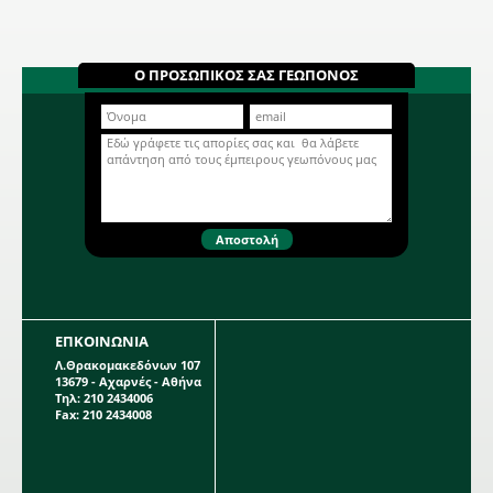
κάθε συσκευασία περιέχει 1 βολβό.
Αμαρυλλίδα λεύκη πρεπαρέ
693007
Βολβώδες φυτό φθινοπωρινής
Ο ΠΡΟΣΩΠΙΚΟΣ ΣΑΣ ΓΕΩΠΟΝΟΣ
φύτευσης, με μεγάλα εντυπωσιακά
άνθη σε λευκό χρώμα του γένους
Ηippeastrum. Θυμίζει κρίνο και
Περισσότερα...
βρίσκεται πάνω σε μακριά στελέχη,
μήκους 45- 50 εκατοστών. Όταν
ανθίζει δημιουργεί σε κάθε στέλεχος
4 τεράστια άνθη, διαμέτρου 15cm
περίπου. Η κάθε συσκευασία
περιέχει 1 βολβό μεγέθους 26/28.
ΕΠΚΟΙΝΩΝΙΑ
Λ.Θρακομακεδόνων 107
13679 - Αχαρνές - Αθήνα
Τηλ: 210 2434006
Fax: 210 2434008