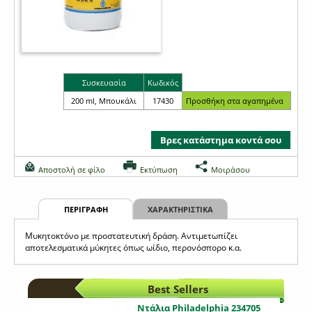
Συσκευασία
Κωδικός
200 ml, Μπουκάλι
17430
Βρες κατάστημα κοντά σου
Αποστολή σε φίλο
Εκτύπωση
Μοιράσου
ΠΕΡΙΓΡΑΦΗ
ΧΑΡΑΚΤΗΡΙΣΤΙΚΑ
Μυκητοκτόνο με προστατευτική δράση. Αντιμετωπίζει
αποτελεσματικά μύκητες όπως ωίδιο, περονόσπορο κ.α.
Best Sellers
Ντάλια Philadelphia 234705