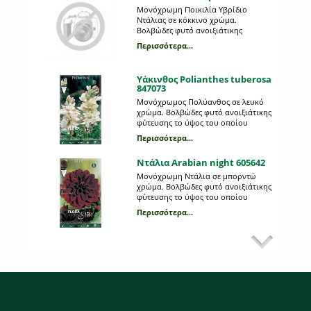
Μονόχρωμη Ποικιλία Υβρίδιο
Ντάλιας σε κόκκινο χρώμα.
Βολβώδες φυτό ανοιξιάτικης
φύτευσης το ύψος του οποίου
Περισσότερα...
μπορεί να φτάσει το 1 μέτρο. Η κάθε
συσκευασία περιέχει 1 βολβό.
Υάκινθος Polianthes tuberosa
847073
Μονόχρωμος Πολύανθος σε λευκό
χρώμα. Βολβώδες φυτό ανοιξιάτικης
φύτευσης το ύψος του οποίου
μπορεί να φτάσει τα 0,75 μέτρα. Η
Περισσότερα...
κάθε συσκευασία περιέχει 3
βολβούς.
Ντάλια Arabian night 605642
Μονόχρωμη Ντάλια σε μπορντώ
χρώμα. Βολβώδες φυτό ανοιξιάτικης
φύτευσης το ύψος του οποίου
μπορεί να φτάσει τo 1 μέτρo. Η κάθε
Περισσότερα...
συσκευασία περιέχει 1 βολβό.
Αμαρυλλίδα κόκκινη
πρεπαρέ 692796
Βολβώδες φυτό φθινοπωρινής
φύτευσης, με μεγάλα εντυπωσιακά
άνθη σε κόκκινο χρώμα του γένους
Ηippeastrum. Θυμίζει κρίνο και
Περισσότερα...
βρίσκεται πάνω σε μακριά στελέχη,
μήκους 45- 50 εκατοστών. Όταν