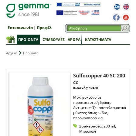
Επικοινωνία
|
Προφίλ
ΠΡΟΙΟΝΤΑ
ΣΥΜΒΟΥΛΕΣ - ΑΡΘΡΑ
ΚΑΤΑΣΤΗΜΑΤΑ
Αρχική
Προϊόντα
Sulfocopper 40 SC 200
cc
Κωδικός: 17430
Μυκητοκτόνο με
προστατευτική δράση.
Αντιμετωπίζει αποτελεσματικά
μύκητες όπως ωίδιο,
περονόσπορο κ.α.
Συσκευασία:
200 ml,
Μπουκάλι