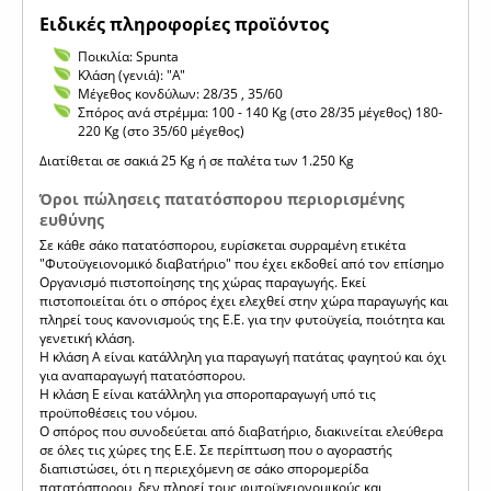
Ειδικές πληροφορίες προϊόντος
Ποικιλία: Spunta
Κλάση (γενιά): "Α"
Μέγεθος κονδύλων: 28/35 , 35/60
Σπόρος ανά στρέμμα: 100 - 140 Kg (στο 28/35 μέγεθος) 180-
220 Kg (στο 35/60 μέγεθος)
Διατίθεται σε σακιά 25 Kg ή σε παλέτα των 1.250 Kg
Όροι πώλησεις πατατόσπορου περιορισμένης
ευθύνης
Σε κάθε σάκο πατατόσπορου, ευρίσκεται συρραμένη ετικέτα
"Φυτοϋγειονομικό διαβατήριο" που έχει εκδοθεί από τον επίσημο
Οργανισμό πιστοποίησης της χώρας παραγωγής. Εκεί
πιστοποιείται ότι ο σπόρος έχει ελεχθεί στην χώρα παραγωγής και
πληρεί τους κανονισμούς της Ε.Ε. για την φυτοϋγεία, ποιότητα και
γενετική κλάση.
Η κλάση Α είναι κατάλληλη για παραγωγή πατάτας φαγητού και όχι
για αναπαραγωγή πατατόσπορου.
Η κλάση Ε είναι κατάλληλη για σποροπαραγωγή υπό τις
προϋποθέσεις του νόμου.
Ο σπόρος που συνοδεύεται από διαβατήριο, διακινείται ελεύθερα
σε όλες τις χώρες της Ε.Ε. Σε περίπτωση που ο αγοραστής
διαπιστώσει, ότι η περιεχόμενη σε σάκο σπορομερίδα
πατατόσπορου, δεν πληρεί τους φυτοϋγειονομικούς και