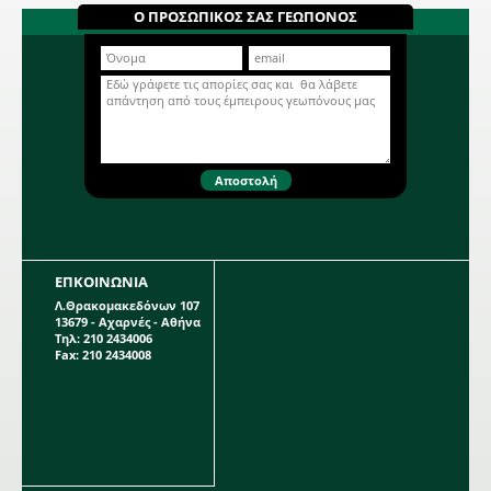
Δίχρωμη Γλοξίνια σε κόκκινο - λευκό
Ο ΠΡΟΣΩΠΙΚΟΣ ΣΑΣ ΓΕΩΠΟΝΟΣ
χρώμα. Βολβώδες φυτό ανοιξιάτικης
φύτευσης το ύψος του οποίου
μπορεί να φτάσει τα 0,25 μέτρα. Η
Περισσότερα...
κάθε συσκευασία περιέχει 1 βολβό.
ΕΠΚΟΙΝΩΝΙΑ
Λ.Θρακομακεδόνων 107
13679 - Αχαρνές - Αθήνα
Τηλ: 210 2434006
Fax: 210 2434008