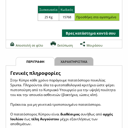
Συσκευασία
Κωδικός
25 Kg
15768
Βρες κατάστημα κοντά σου
Αποστολή σε φίλο
Εκτύπωση
Μοιράσου
ΠΕΡΙΓΡΑΦΗ
ΧΑΡΑΚΤΗΡΙΣΤΙΚΑ
Γενικές πληροφορίες
Στην Κύπρο κάθε χρόνο παράγουμε πατατόσπορο ποικιλίας
Spunta. Πληρούνται όλα τα φυτοπαθολογικά κριτήρια ώστε φέρει
πιστοποίηση από το Κυπριακό Υπουργείο για την υψηλή ποιότητα
του και την απουσία ασθενειών (βακτήρια, ιώσεις κλπ).
Πρόκειται για μη γενετικά τροποποιημένο πατατόσπορο.
Ο πατατόσπορος Κύπρου είναι
διαθέσιμος
συνήθως από
αρχές
Ιουλίου
έως
τέλη Αυγούστου
μέχρι εξαντλήσεως των
αποθεμάτων.