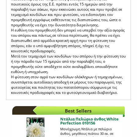
ποιοτικούς όρους της Ε.Ε. πρέπει εντός 15 ημερών από την
παραλαβή των σάκων, πριν εκκενώσει αυτούς και πριν προβεί σε
τεμαχισμό κονδύλων και πριν φυτεύσει, να ειδοποιήσει τον
προμηθευτή εγγράφως εκθέτοντας τις διαπιστώσεις του, ώστε ο
προμηθευτής να έχει την δυνατότητα διερεύνησης.
Η ευθύνη του προμηθευτή δεν μπορεί να υπερβεί την αξία αγοράς
του σπόρου και πάντως,σε τέτοια περίπτωση, θα πρέπει να έχει
διαπιστωθεί από αρμόδια κρατική αρχή πριν τη φύτευση του
σπόρου, εάν ο υπό αμφισβήτηση σπόρος, πληρεί ή όχι τις
κοινοτικές προδιαγραφές.
Μετά τον τεμαχισμό των κονδύλων του σπόρου ή την φύτευση του
ή την πάροδο των 15 ημερών από την παραλαβή του, ο
προμηθευτής ούτε αποδέχετε ούτε αναλαμβάνει οποιαδήποτε
ευθύνη ή υποχρέωση.
Η φύτευση στον αγρό των κονδύλων ολόκληρων ή τεμαχισμένων,
συνεπάγεται αυτοδίκαιη αποδοχή εκ μέρους του παραγωγού, της
φυτοϋγείας και ποιότητας του πατατόσπορου σύμφωνα με τις
κοινοτικές προδιαγραφές και το φυτοϋγειονομικό διαβατήριο.
Best Sellers
Ντάλια Πελώριο άνθος White
Perfection 010156
Μονόχρωμη Ντάλια με πελώριο
άνθος, μεγέθους πιάτου 30 εκ. σε