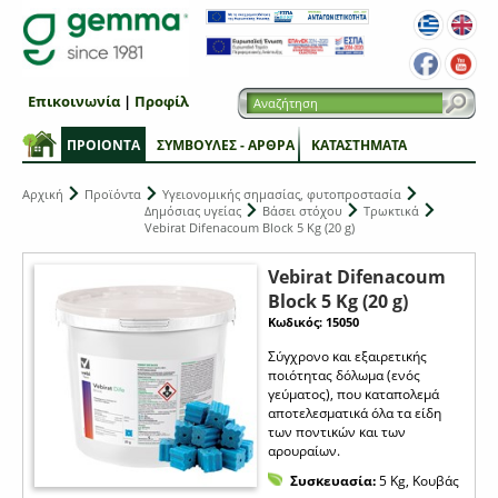
Επικοινωνία
|
Προφίλ
ΠΡΟΙΟΝΤΑ
ΣΥΜΒΟΥΛΕΣ - ΑΡΘΡΑ
ΚΑΤΑΣΤΗΜΑΤΑ
Αρχική
Προϊόντα
Υγειονομικής σημασίας, φυτοπροστασία
Δημόσιας υγείας
Βάσει στόχου
Τρωκτικά
Vebirat Difenacoum Block 5 Kg (20 g)
Vebirat Difenacoum
Block 5 Kg (20 g)
Κωδικός: 15050
Σύγχρονο και εξαιρετικής
ποιότητας δόλωμα (ενός
γεύματος), που καταπολεμά
αποτελεσματικά όλα τα είδη
των ποντικών και των
αρουραίων.
Συσκευασία:
5 Kg, Κουβάς