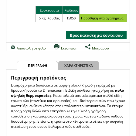
Συσκευασία
Κωδικός
5 Kg, Κουβάς
15050
Βρες κατάστημα κοντά σου
Αποστολή σε φίλο
Εκτύπωση
Μοιράσου
ΠΕΡΙΓΡΑΦΗ
ΧΑΡΑΚΤΗΡΙΣΤΙΚΑ
Περιγραφή προϊόντος
Eτοιμόχρηστα δολώματα σε μορφή block (κηρώδη τεμάχια) με
δραστική ουσία το Difenacoum. Ειδική σύνθεση για χρήση σε
πολύ
υψηλές θερμοκρασίες
. Kαταπολεμά αποτελεσματικά πολλά είδη
τρωκτικών (ποντίκια και αρουραίοι) και ιδιαίτερα αυτών που έχουν
αναπτύξει ανθεκτικότητα στα υπόλοιπα τρωκτικοκτόνα. Τα έτοιμα
προς χρήση δολώματα επιτρέπουν την εύκολη, γρήγορη
τοποθέτηση και απομάκρυνσή τους, χωρίς κανένα κίνδυνο λάθους
δοσομέτρησης. Επίσης, η τρύπα στο κέντρο επιτρέπει την ασφαλή
στερέωση τους στους δολωματικούς σταθμούς.