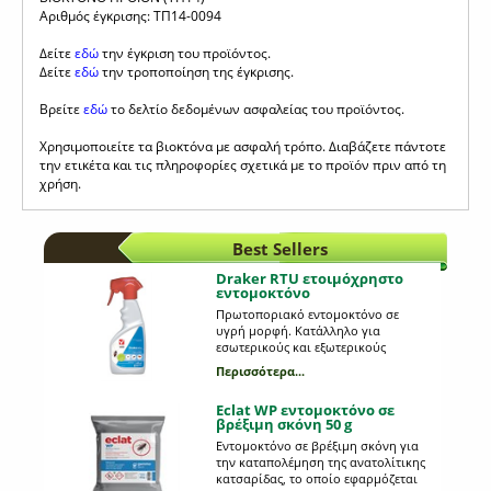
Αριθμός έγκρισης: ΤΠ14-0094
Δείτε
εδώ
την έγκριση του προϊόντος.
Δείτε
εδώ
την τροποποίηση της έγκρισης.
Βρείτε
εδώ
το δελτίο δεδομένων ασφαλείας του προϊόντος.
Χρησιμοποιείτε τα βιοκτόνα με ασφαλή τρόπο. Διαβάζετε πάντοτε
την ετικέτα και τις πληροφορίες σχετικά με το προϊόν πριν από τη
χρήση.
Best Sellers
Draker RTU ετοιμόχρηστο
εντομοκτόνο
Πρωτοποριακό εντομοκτόνο σε
υγρή μορφή. Κατάλληλο για
εσωτερικούς και εξωτερικούς
χώρους· δραστικό έναντι πολλών
Περισσότερα...
εντόμων, όπως κουνούπια,
κουνούπια τίγρης, μύγες,
Eclat WP εντομοκτόνο σε
φλεβοτόμους, μυρμήγκια,
βρέξιμη σκόνη 50 g
κατσαρίδες, ψύλλους, ακάρεα,
βρωμούσες κ.α. Για πολλά είδη
Eντομοκτόνο σε βρέξιμη σκόνη για
εντόμων Άοσμο χωρίς να λερώνει
την καταπολέμηση της ανατολίτικης
Ικανοποιητική ποσότητα η οποία
κατσαρίδας, το οποίο εφαρμόζεται