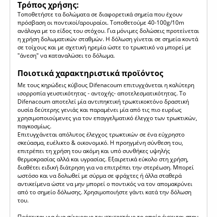
Τρόπος χρήσης:
Τοποθετήστε τα δολώματα σε διαφορετικά σημεία που έχουν
πρόσβαση οι ποντικοί/αρουραίοι. Τοποθετούμε 40-100g/10m
ανάλογα με το είδος του στόχου. Για μόνιμες δολώσεις προτείνεται
η χρήση δολωματικών σταθμών. Η δόλωση γίνεται σε σημεία κοντά
σε τοίχους και με σχετική ηρεμία ώστε το τρωκτικό να μπορεί με
"άνεση" να καταναλώσει το δόλωμα.
Ποιοτικά χαρακτηριστικά προϊόντος
Με τους κηρώδεις κύβους Difenacoum επιτυγχάνεται η καλύτερη
ισορροπία γευστικότητας - αντοχής- αποτελεσματικότητας. To
Difenacoum αποτελεί μία αντιπηκτική τρωκτικοκτόνο δραστική
ουσία δεύτερης γενιάς και παραμένει μία από τις πιο ευρέως
χρησιμοποιούμενες για τον επαγγελματικό έλεγχο των τρωκτικών,
παγκοσμίως.
Επιτυγχάνεται απόλυτος έλεγχος τρωκτικών σε ένα εύχρηστο
σκεύασμα, ευέλικτο & οικονομικό. Η προηγμένη σύνθεση του,
επιτρέπει τη χρήση του ακόμη και υπό συνθήκες υψηλής
θερμοκρασίας αλλά και υγρασίας. Εξαιρετικά εύκολο στη χρήση,
διαθέτει ειδική διάτρηση για να επιτρέπει την στερέωση. Μπορεί
ωστόσο και να δολωθεί με σύρμα σε φράχτες ή άλλα σταθερά
αντικείμενα ώστε να μην μπορεί ο ποντικός να τον απομακρύνει
από το σημείο δόλωσης. Χρησιμοποιήστε γάντι κατά την δόλωση
του.
Πρόκειται για ένα σύγχρονο τρωκτικοκτόνο το οποίο έγκειται στην