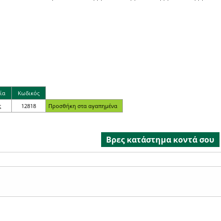
ία
Κωδικός
ς
12818
Βρες κατάστημα κοντά σου