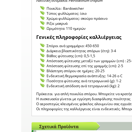
Λατινική ονομασία:
Petroselinum crispum
Ποικιλία : Bardowicher
Τύπος φυλλώματος: ίσιο
Χρώμα φυλλώματος: σκούρο πράσινο
Ρίζα: μακρυά
Ωριμότητα: 110 ημερών
Γενικές πληροφορίες καλλιέργειας
Σπόροι ανά γραμμάριο: 450-650
Διάρκεια βλαστικότητας σπόρων (έτη): 3-4
Βάθος φύτευσης (cm): 0,5-1,5
Απόσταση φύτευσης μεταξύ των γραμμών (cm) : 25
Απόσταση φύτευσης επί της γραμμής (cm): 2-5
Βλάστηση σπόρου σε ημέρες: 20-25
Ενδεικτική θερμοκρασία ανάπτυξης: 14-26 o C
Ποσότητα φύτευσης ανά τετραγωνικό (g): 1-2
Ενδεικτική απόδοση ανά τετραγωνικό (kg): 2
Πρόκειται για απλή ποικιλία σπόρου. Μπορείτε να κρατήσ
Η συσκευασία γίνεται με εγγύηση διασφάλισης ποιότητας 
Ο αεροστεγώς κλεισμένος φάκελος αλουμινίου σας εγγυά
Οι πληροφορίες της καλλιέργειας είναι ενδεικτικές. Μπο
Σχετικά Προϊόντα