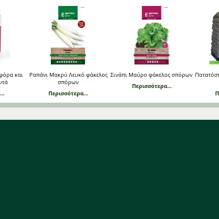
οφόρα και
Ραπάνι Μακρύ Λευκό φάκελος
Σινάπι Μαύρο φάκελος σπόρων
Πατατόσ
υτά
σπόρων
Περισσότερα...
..
Περισσότερα...
Π