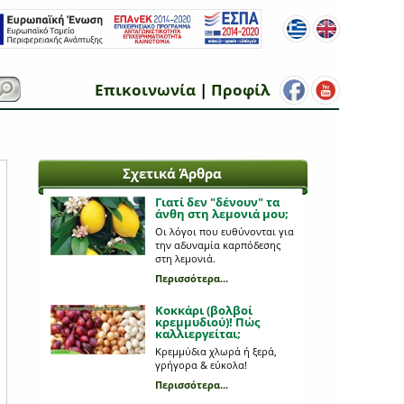
Επικοινωνία
|
Προφίλ
Σχετικά Άρθρα
Γιατί δεν "δένουν" τα
άνθη στη λεμονιά μου;
Οι λόγοι που ευθύνονται για
την αδυναμία καρπόδεσης
στη λεμονιά.
Περισσότερα...
Κοκκάρι (βολβοί
κρεμμυδιού)! Πώς
καλλιεργείται;
Κρεμμύδια χλωρά ή ξερά,
γρήγορα & εύκολα!
Περισσότερα...