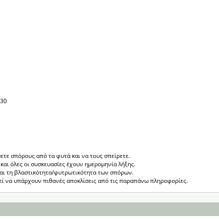
-30
ετε σπόρους από τα φυτά και να τους σπείρετε.
και όλες οι συσκευασίες έχουν ημερομηνία λήξης.
ται τη βλαστικότητα/φυτρωτικότητα των σπόρων.
ρεί να υπάρχουν πιθανές αποκλίσεις από τις παραπάνω πληροφορίες.