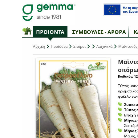
ΠΡΟΙΟΝΤΑ
ΣΥΜΒΟΥΛΕΣ - ΑΡΘΡΑ
Κ
Αρχική
Προϊόντα
Σπόροι
Λαχανικά
Μαϊντανός 
Μαϊντα
σπόρω
Κωδικός: 12
Τύπος μαϊντ
αρωματικός,
φάκελο των
Συσκευ
Τύπος 
Εποχή 
Μήνας 
Σεπτέμβ
Μήνας 
Μάιος, 