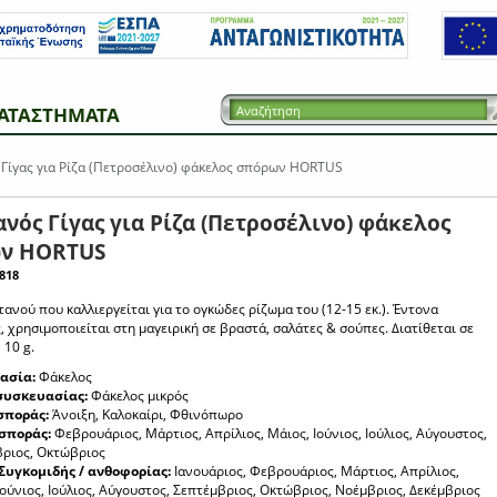
ΑΤΑΣΤΗΜΑΤΑ
Γίγας για Ρίζα (Πετροσέλινο) φάκελος σπόρων HORTUS
νός Γίγας για Ρίζα (Πετροσέλινο) φάκελος
ν HORTUS
818
ανού που καλλιεργείται για το ογκώδες ρίζωμα του (12-15 εκ.). Έντονα
 χρησιμοποιείται στη μαγειρική σε βραστά, σαλάτες & σούπες. Διατίθεται σε
 10 g.
ασία:
Φάκελος
συσκευασίας:
Φάκελος μικρός
σποράς:
Άνοιξη, Καλοκαίρι, Φθινόπωρο
σποράς:
Φεβρουάριος, Μάρτιος, Απρίλιος, Μάιος, Ιούνιος, Ιούλιος, Αύγουστος,
ριος, Οκτώβριος
Συγκομιδής / ανθοφορίας:
Ιανουάριος, Φεβρουάριος, Μάρτιος, Απρίλιος,
Ιούνιος, Ιούλιος, Αύγουστος, Σεπτέμβριος, Οκτώβριος, Νοέμβριος, Δεκέμβριος