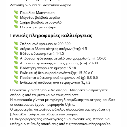
Λατινική ονομασία:
Foeniculum vulgare
Ποικιλία : Mammouth
Μέγεθος βολβού: μεγάλο
Σχήμα βολβού: στρογγυλό
Ωριμότητα: μεσοόψιμο
Γενικές πληροφορίες καλλιέργειας
Σπόροι ανά γραμμάριο: 200-300
Διάρκεια βλαστικότητας σπόρων (έτη): 4-5
Βάθος φύτευσης (cm): 1-1,5
Απόσταση φύτευσης μεταξύ των γραμμών (cm) : 50-60
Απόσταση φύτευσης επί της γραμμής (cm): 20-30
Βλάστηση σπόρου σε ημέρες: 15-18
Ενδεικτική θερμοκρασία ανάπτυξης: 15-20 o C
Ποσότητα φύτευσης ανά τετραγωνικό (g): 0,3-0,6
Ενδεικτική απόδοση ανά τετραγωνικό (kg): 3
Πρόκειται για απλή ποικιλία σπόρου. Μπορείτε να κρατήσετε
σπόρους από τα φυτά και να τους σπείρετε.
Η συσκευασία γίνεται με εγγύηση διασφάλισης ποιότητας και όλες
οι συσκευασίες έχουν ημερομηνία λήξης.
Ο αεροστεγώς κλεισμένος φάκελος αλουμινίου σας εγγυάται τη
βλαστικότητα/φυτρωτικότητα των σπόρων.
Οι πληροφορίες της καλλιέργειας είναι ενδεικτικές. Μπορεί να
υπάρχουν πιθανές αποκλίσεις από τις παραπάνω πληροφορίες.