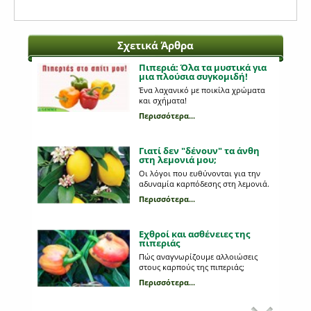
Σχετικά Άρθρα
Πιπεριά: Όλα τα μυστικά για
μια πλούσια συγκομιδή!
Ένα λαχανικό με ποικίλα χρώματα
και σχήματα!
Περισσότερα...
Γιατί δεν "δένουν" τα άνθη
στη λεμονιά μου;
Οι λόγοι που ευθύνονται για την
αδυναμία καρπόδεσης στη λεμονιά.
Περισσότερα...
Εχθροί και ασθένειες της
πιπεριάς
Πώς αναγνωρίζουμε αλλοιώσεις
στους καρπούς της πιπεριάς;
Περισσότερα...
Εχθροί της καλλιέργειας της