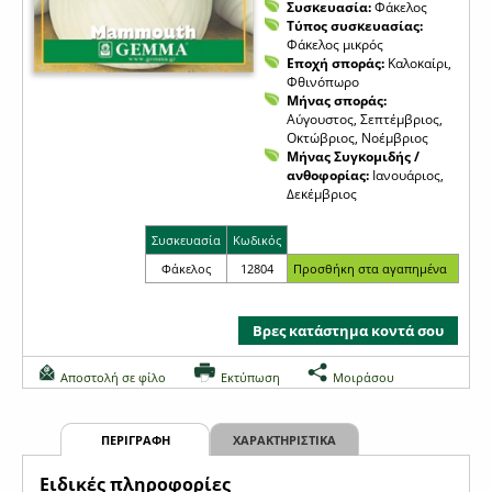
Συσκευασία:
Φάκελος
Τύπος συσκευασίας:
Φάκελος μικρός
Εποχή σποράς:
Καλοκαίρι,
Φθινόπωρο
Μήνας σποράς:
Αύγουστος, Σεπτέμβριος,
Οκτώβριος, Νοέμβριος
Μήνας Συγκομιδής /
ανθοφορίας:
Ιανουάριος,
Δεκέμβριος
Συσκευασία
Κωδικός
Φάκελος
12804
Βρες κατάστημα κοντά σου
Αποστολή σε φίλο
Εκτύπωση
Μοιράσου
ΠΕΡΙΓΡΑΦΗ
ΧΑΡΑΚΤΗΡΙΣΤΙΚΑ
Eιδικές πληροφορίες