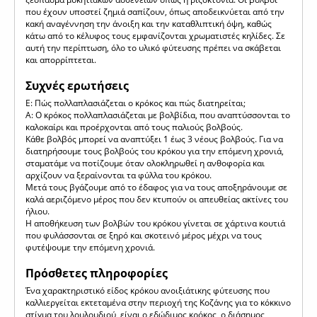
που έχουν υποστεί ζημιά σαπίζουν, όπως αποδεικνύεται από την
κακή αναγέννηση την άνοιξη και την καταθλιπτική όψη, καθώς
κάτω από το κέλυφος τους εμφανίζονται χρωματιστές κηλίδες. Σε
αυτή την περίπτωση, όλο το υλικό φύτευσης πρέπει να σκάβεται
και απορρίπτεται.
Συχνές ερωτήσεις
Ε: Πώς πολλαπλασιάζεται ο κρόκος και πώς διατηρείται;
A: Ο κρόκος πολλαπλασιάζεται με βολβίδια, που αναπτύσσονται το
καλοκαίρι και προέρχονται από τους παλιούς βολβούς.
Κάθε βολβός μπορεί να αναπτύξει 1 έως 3 νέους βολβούς. Για να
διατηρήσουμε τους βολβούς του κρόκου για την επόμενη χρονιά,
σταματάμε να ποτίζουμε όταν ολοκληρωθεί η ανθοφορία και
αρχίζουν να ξεραίνονται τα φύλλα του κρόκου.
Μετά τους βγάζουμε από το έδαφος για να τους αποξηράνουμε σε
καλά αεριζόμενο μέρος που δεν κτυπούν οι απευθείας ακτίνες του
ήλιου.
Η αποθήκευση των βολβών του κρόκου γίνεται σε χάρτινα κουτιά
που φυλάσσονται σε ξηρό και σκοτεινό μέρος μέχρι να τους
φυτέψουμε την επόμενη χρονιά.
Πρόσθετες πληροφορίες
Ένα χαρακτηριστικό είδος κρόκου ανοιξιάτικης φύτευσης που
καλλιεργείται εκτεταμένα στην περιοχή της Κοζάνης για το κόκκινο
στίγμα του λουλουδιού, είναι ο εδώδιμος κρόκος, ο διάσημος