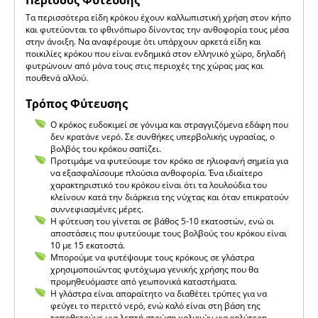
Τα περισσότερα είδη κρόκου έχουν καλλωπιστική χρήση στον κήπο
και φυτεύονται το φθινόπωρο δίνοντας την ανθοφορία τους μέσα
στην άνοιξη. Να αναφέρουμε ότι υπάρχουν αρκετά είδη και
ποικιλίες κρόκου που είναι ενδημικά στον ελληνικό χώρο, δηλαδή
φυτρώνουν από μόνα τους στις περιοχές της χώρας μας και
πουθενά αλλού.
Τρόπος Φύτευσης
Ο κρόκος ευδοκιμεί σε γόνιμα και στραγγιζόμενα εδάφη που
δεν κρατάνε νερό. Σε συνθήκες υπερβολικής υγρασίας, ο
βολβός του κρόκου σαπίζει.
Προτιμάμε να φυτεύουμε τον κρόκο σε ηλιοφανή σημεία για
να εξασφαλίσουμε πλούσια ανθοφορία. Ένα ιδιαίτερο
χαρακτηριστικό του κρόκου είναι ότι τα λουλούδια του
κλείνουν κατά την διάρκεια της νύχτας και όταν επικρατούν
συννεφιασμένες μέρες.
Η φύτευση του γίνεται σε βάθος 5-10 εκατοστών, ενώ οι
αποστάσεις που φυτεύουμε τους βολβούς του κρόκου είναι
10 με 15 εκατοστά.
Μπορούμε να φυτέψουμε τους κρόκους σε γλάστρα
χρησιμοποιώντας φυτόχωμα γενικής χρήσης που θα
προμηθευόμαστε από γεωπονικά καταστήματα.
Η γλάστρα είναι απαραίτητο να διαθέτει τρύπες για να
φεύγει το περιττό νερό, ενώ καλό είναι στη βάση της
τοποθετούμε μια λεπτή στρώση χαλικιών για καλύτερη