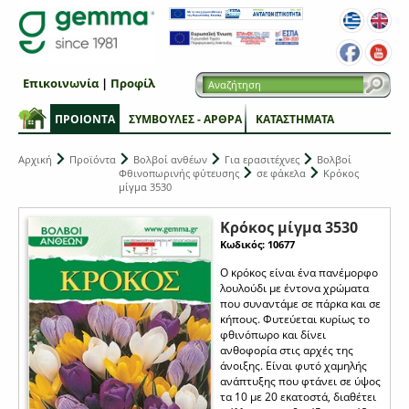
Επικοινωνία
|
Προφίλ
ΠΡΟΙΟΝΤΑ
ΣΥΜΒΟΥΛΕΣ - ΑΡΘΡΑ
ΚΑΤΑΣΤΗΜΑΤΑ
Αρχική
Προϊόντα
Βολβοί ανθέων
Για ερασιτέχνες
Βολβοί
Φθινοπωρινής φύτευσης
σε φάκελα
Κρόκος
μίγμα 3530
Κρόκος μίγμα 3530
Κωδικός: 10677
Ο κρόκος είναι ένα πανέμορφο
λουλούδι με έντονα χρώματα
που συναντάμε σε πάρκα και σε
κήπους. Φυτεύεται κυρίως το
φθινόπωρο και δίνει
ανθοφορία στις αρχές της
άνοιξης. Είναι φυτό χαμηλής
ανάπτυξης που φτάνει σε ύψος
τα 10 με 20 εκατοστά, διαθέτει