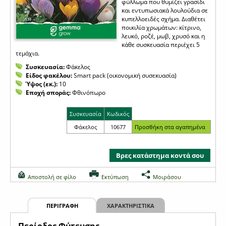
φύλλωμα που θυμίζει γρασίδι
και εντυπωσιακά λουλούδια σε
κυπελλοειδές σχήμα. Διαθέτει
ποικιλία χρωμάτων: κίτρινο,
λευκό, ροζέ, μωβ, χρυσό και η
κάθε συσκευασία περιέχει 5
τεμάχια.
Συσκευασία:
Φάκελος
Είδος φακέλου:
Smart pack (οικονομική συσεκυασία)
Ύψος (εκ.):
10
Εποχή σποράς:
Φθινόπωρο
Συσκευασία
Κωδικός
Φάκελος
10677
Βρες κατάστημα κοντά σου
Αποστολή σε φίλο
Εκτύπωση
Μοιράσου
ΠΕΡΙΓΡΑΦΗ
ΧΑΡΑΚΤΗΡΙΣΤΙΚΑ
Περίοδος Φύτευσης