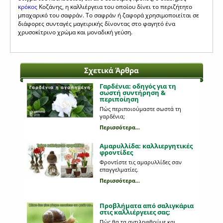
κρόκος
Κοζάνης, η καλλιέργεια του οποίου δίνει το περιζήτητο
μπαχαρικό του σαφράν. Το σαφράν ή ζαφορά χρησιμοποιείται σε
διάφορες συνταγές μαγειρικής δίνοντας στο φαγητό ένα
χρυσοκίτρινο χρώμα και μοναδική γεύση.
Σχετικά Άρθρα
Γαρδένια: oδηγός για τη
σωστή συντήρηση &
περιποίηση
Πώς περιποιούμαστε σωστά τη
γαρδένια;
Περισσότερα...
Αμαρυλλίδα: καλλιεργητικές
φροντίδες
Φροντίστε τις αμαρυλλίδες σαν
επαγγελματίες.
Περισσότερα...
Προβλήματα από σαλιγκάρια
στις καλλιέργειες σας;
Πώς θα τα αντιληφθούμε και