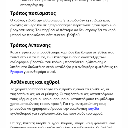
αποστράγγιση.
Τρόπος ποτίσματος
Ο κρόκος ειδικά την φθινοπωρινή περίοδο δεν έχει ιδιαίτερες
ανάγκες σε νερό και στις περισσότερες περιπτώσεις του αρκούν οι
βροχοπτώσεις. Το υπερβολικό πότισμα αν δεν στραγγίζει το νερό
μπορεί να προκαλέσει σάπισμα του βολβού.
Τρόπος Λίπανσης
Κατά τη φύτευση προσθέτουμε κομπόστ και κοπριά στη θέση που
τοποθετούμε το φυτό, ενώ κατά την έναρξη ανάπτυξης των
ανθοφόρων βλαστών του κρόκου, προτείνεται η λίπανση με
λιπάσματα διαλυτά σε νερό κατάλληλα για ανθοφόρα φυτά όπως το
Fytopan
για ανθοφόρα φυτά.
Ασθένειες και εχθροί
Τα χειρότερα παράσιτα για τους κρόκους είναι τα τρωκτικά, οι
τυφλοπόντικες και οι μύκητες. Οι τυφλοπόντικες καταστρέφουν
τους κόρμους και οι κοινοί αρουραίοι καταστρέφουν το φύλλωμα
χρησιμοποιώντας το σαν τροφή. Για την αντιμετώπιση τους
μπορούμε να χρησιμοποιήσουμε την οικολογική
παγίδα
εγκλωβισμού για τυφλοπόντικες και ποντικούς του αγρού.
Επίσης, κατά τη διάρκεια υγρού καιρού, μπορεί να εμφανιστεί ένα
ξέσπασμα μυκητιακών ασθενειών όπως η ριζοκτονία. Οι βολβοί