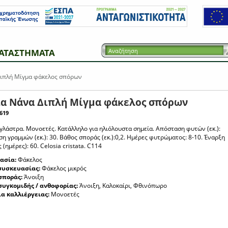
ΑΤΑΣΤΗΜΑΤΑ
Διπλή Μίγμα φάκελος σπόρων
ια Νάνα Διπλή Μίγμα φάκελος σπόρων
619
 γλάστρα. Μονοετές. Kατάλληλο για ηλιόλουστα σημεία. Απόσταση φυτών (εκ.):
η γραμμών (εκ.): 30. Βάθος σποράς (εκ.):0,2. Ημέρες φυτρώματος: 8-10. Έναρξη
(ημέρες): 60. Celosia cristata. C114
ασία:
Φάκελος
συσκευασίας:
Φάκελος μικρός
σποράς:
Άνοιξη
συγκομιδής / ανθοφορίας:
Άνοιξη, Καλοκαίρι, Φθινόπωρο
ια καλλιέργειας:
Μονοετές