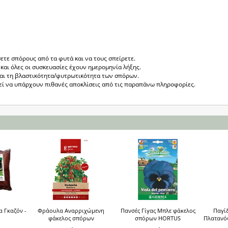
ετε σπόρους από τα φυτά και να τους σπείρετε.
και όλες οι συσκευασίες έχουν ημερομηνία λήξης.
ται τη βλαστικότητα/φυτρωτικότητα των σπόρων.
ρεί να υπάρχουν πιθανές αποκλίσεις από τις παραπάνω πληροφορίες.
α Γκαζόν -
Φράουλα Αναρριχώμενη
Πανσές Γίγας Μπλε φάκελος
Παγί
φάκελος σπόρων
σπόρων HORTUS
Πλατανόφ