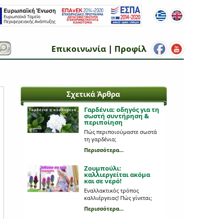
Επικοινωνία
|
Προφίλ
Σχετικά Άρθρα
Γαρδένια: oδηγός για τη
σωστή συντήρηση &
περιποίηση
Πώς περιποιούμαστε σωστά
τη γαρδένια;
Περισσότερα...
Ζουμπούλι:
καλλιεργείται ακόμα
και σε νερό!
Εναλλακτικός τρόπος
καλλιέργειας! Πώς γίνεται;
Περισσότερα...