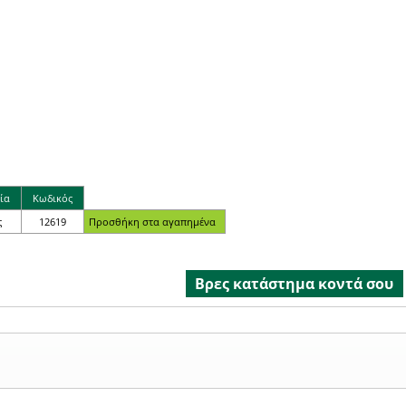
ία
Κωδικός
ς
12619
Βρες κατάστημα κοντά σου