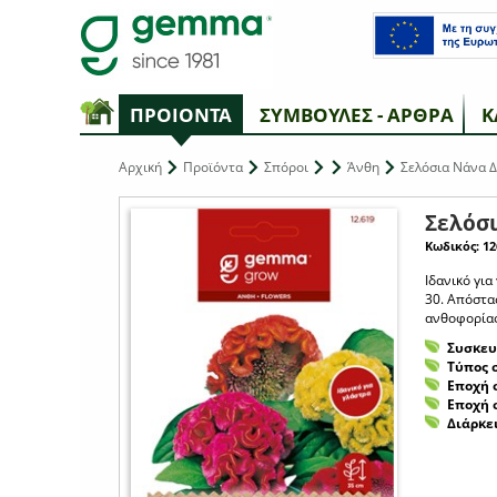
ΠΡΟΙΟΝΤΑ
ΣΥΜΒΟΥΛΕΣ - ΑΡΘΡΑ
Κ
Αρχική
Προϊόντα
Σπόροι
Άνθη
Σελόσια Νάνα 
Σελόσ
Κωδικός: 12
Ιδανικό για
30. Απόστασ
ανθοφορίας 
Συσκευ
Τύπος 
Εποχή 
Εποχή 
Διάρκε