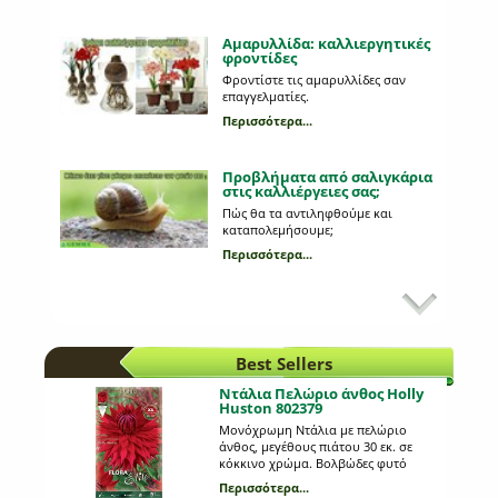
Αμαρυλλίδα: καλλιεργητικές
φροντίδες
Φροντίστε τις αμαρυλλίδες σαν
επαγγελματίες.
Περισσότερα...
Προβλήματα από σαλιγκάρια
στις καλλιέργειες σας;
Πώς θα τα αντιληφθούμε και
καταπολεμήσουμε;
Περισσότερα...
Κυριότεροι εχθροί στη
καλλιέργεια της πατάτας
Ποια παράσιτα προσβάλλουν τη
πατάτα;
Best Sellers
Περισσότερα...
Ντάλια Πελώριο άνθος Holly
Huston 802379
Mε ποιον τρόπο φυτεύουμε
Μονόχρωμη Ντάλια με πελώριο
τους εποχιακούς βολβούς;
άνθος, μεγέθους πιάτου 30 εκ. σε
κόκκινο χρώμα. Βολβώδες φυτό
Mια διαδικασία πολύ απλή και
ανοιξιάτικης φύτευσης το ύψος του
εύκολη!
Περισσότερα...
οποίου μπορεί να φτάσει τα 1,2