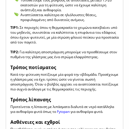
Τοποθετούμε τους βολβούς σε αποστάσεις μεταξύ 15-20
εκατοστών για τη φύτευση, ώστε να έχουμε καλύτερη
ανάπτυξη και ανθοφορία.
Αναπτύσσεται καλύτερα σε ηλιόλουστες θέσεις,
προφυλαγμένες από δυνατούς ανέμους.
TIP1:
Σε περιοχές όπου η θερμοκρασία το χειμώνα κατεβαίνει υπό
του μηδενός, συνιστάται να καλύπτεται η επιφάνεια του εδάφους
όπου έχουν φυτευτεί, με μία στρώση φλοιού πεύκου για προστασία
από τον παγετό.
TIP2:
Για καλύτερη αποστράγγιση μπορούμε να προσθέσουμε στον
πυθμένα της γλάστρας μας ένα στρώμα ελαφρόπετρας.
Τρόπος ποτίσματος
Κατά την φύτευση ποτίζουμε μία φορά την εβδομάδα. Προσέχουμε
η γλάστρα μας να έχει τρύπες ώστε να γίνεται σωστή
αποστράγγιση. Όταν ο βολβός αρχίσει να αναπτύσσεται ποτίζουμε
πιο συχνά ανάλογα με τις θερμοκρασίες τις περιοχής.
Τρόπος λίπανσης
Προτείνεται η λίπανση με λιπάσματα διαλυτά σε νερό κατάλληλα
για ανθοφόρα φυτά όπως το
Fytopan
για ανθοφόρα φυτά.
Ασθένειες και εχθροί