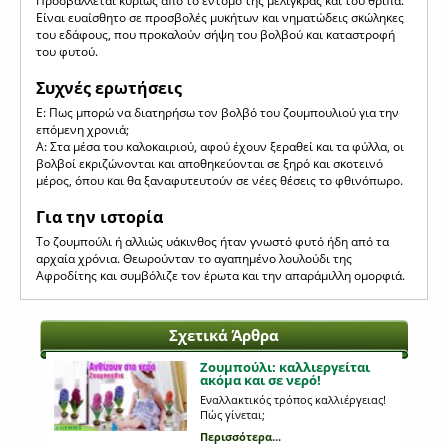
Προσβάλλεται κυρίως από το έντομο της μελίγκρας και του θρίπα.
Είναι ευαίσθητο σε προσβολές μυκήτων και νηματώδεις σκώληκες
του εδάφους, που προκαλούν σήψη του βολβού και καταστροφή
του φυτού.
Συχνές ερωτήσεις
Ε: Πως μπορώ να διατηρήσω τον βολβό του ζουμπουλιού για την
επόμενη χρονιά;
Α: Στα μέσα του καλοκαιριού, αφού έχουν ξεραθεί και τα φύλλα, οι
βολβοί εκριζώνονται και αποθηκεύονται σε ξηρό και σκοτεινό
μέρος, όπου και θα ξαναφυτευτούν σε νέες θέσεις το φθινόπωρο.
Για την ιστορία
Το ζουμπούλι ή αλλιώς υάκινθος ήταν γνωστό φυτό ήδη από τα
αρχαία χρόνια. Θεωρούνταν το αγαπημένο λουλούδι της
Αφροδίτης και συμβόλιζε τον έρωτα και την απαράμιλλη ομορφιά.
Σχετικά Άρθρα
Ζουμπούλι: καλλιεργείται
ακόμα και σε νερό!
Εναλλακτικός τρόπος καλλιέργειας!
Πώς γίνεται;
Περισσότερα...