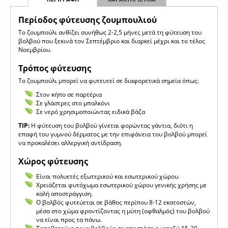
Περίοδος φύτευσης ζουμπουλιού
Το ζουμπούλι ανθίζει συνήθως 2-2,5 μήνες μετά τη φύτευση του
βολβού που ξεκινά τον Σεπτέμβριο και διαρκεί μέχρι και το τέλος
Νοεμβρίου.
Τρόπος φύτευσης
Το ζουμπούλι μπορεί να φυτευτεί σε διαφορετικά σημεία όπως:
Στον κήπο σε παρτέρια
Σε γλάστρες στο μπαλκόνι
Σε νερό χρησιμοποιώντας ειδικά βάζα
TIP:
Η φύτευση του βολβού γίνεται φορώντας γάντια, διότι η
επαφή του γυμνού δέρματος με την επιφάνεια του βολβού μπορεί
να προκαλέσει αλλεργική αντίδραση.
Χώρος φύτευσης
Είναι πολυετές εξωτερικού και εσωτερικού χώρου.
Χρειάζεται φυτόχωμα εσωτερικού χώρου γενικής χρήσης με
καλή αποστράγγιση.
Ο βολβός φυτεύεται σε βάθος περίπου 8-12 εκατοστών,
μέσα στο χώμα φροντίζοντας η μύτη (οφθαλμός) του βολβού
να είναι προς τα πάνω.