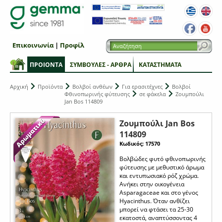
Επικοινωνία
|
Προφίλ
ΠΡΟΙΟΝΤΑ
ΣΥΜΒΟΥΛΕΣ - ΑΡΘΡΑ
ΚΑΤΑΣΤΗΜΑΤΑ
Αρχική
Προϊόντα
Βολβοί ανθέων
Για ερασιτέχνες
Βολβοί
Φθινοπωρινής φύτευσης
σε φάκελα
Ζουμπούλι
Jan Bos 114809
Ζουμπούλι Jan Bos
114809
Κωδικός: 17570
Βολβώδες φυτό φθινοπωρινής
φύτευσης με μεθυστικό άρωμα
και εντυπωσιακό ρόζ χρώμα.
Ανήκει στην οικογένεια
Asparagaceae και στο γένος
Hyacinthus. Όταν ανθίζει
μπορεί να φτάσει τα 25-30
εκατοστά, αναπτύσσοντας 4