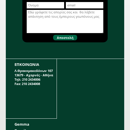
φύτευσης το ύψος του οποίου
μπορεί να φτάσει το 1 μέτρο. Η κάθε
Περισσότερα...
συσκευασία περιέχει 1 βολβό.
ΕΠΚΟΙΝΩΝΙΑ
Λ.Θρακομακεδόνων 107
13679 - Αχαρνές - Αθήνα
Τηλ: 210 2434006
Fax: 210 2434008
Gemma