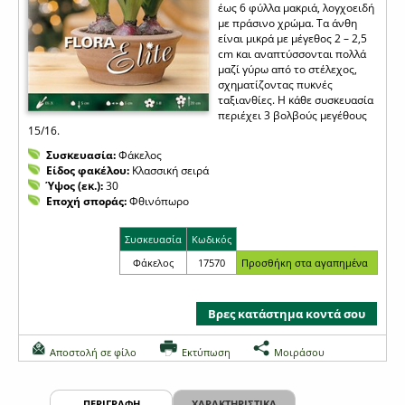
έως 6 φύλλα μακριά, λογχοειδή
με πράσινο χρώμα. Τα άνθη
είναι μικρά με μέγεθος 2 – 2,5
cm και αναπτύσσονται πολλά
μαζί γύρω από το στέλεχος,
σχηματίζοντας πυκνές
ταξιανθίες. Η κάθε συσκευασία
περιέχει 3 βολβούς μεγέθους
15/16.
Συσκευασία:
Φάκελος
Είδος φακέλου:
Κλασσική σειρά
Ύψος (εκ.):
30
Εποχή σποράς:
Φθινόπωρο
Συσκευασία
Κωδικός
Φάκελος
17570
Βρες κατάστημα κοντά σου
Αποστολή σε φίλο
Εκτύπωση
Μοιράσου
ΠΕΡΙΓΡΑΦΗ
ΧΑΡΑΚΤΗΡΙΣΤΙΚΑ