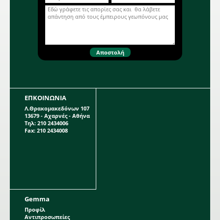
Περισσότερα...
Απόσταση γραμμών (εκ.): 15. Βάθος
σποράς (εκ.):0,2. Ημέρες
φυτρώματος: 8-10. Έναρξη
ανθοφορίας (ημέρες): 60. Viola
odorata. V064
ΕΠΚΟΙΝΩΝΙΑ
Λ.Θρακομακεδόνων 107
13679 - Αχαρνές - Αθήνα
Τηλ: 210 2434006
Fax: 210 2434008
Gemma
Προφίλ
Αντιπροσωπείες