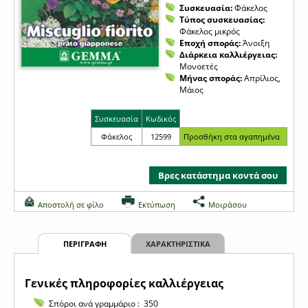
Συσκευασία:
Φάκελος
Τύπος συσκευασίας:
Φάκελος μικρός
Εποχή σποράς:
Άνοιξη
Διάρκεια καλλιέργειας:
Μονοετές
Μήνας σποράς:
Απρίλιος,
Μάιος
Συσκευασία
Κωδικός
Φάκελος
12599
Βρες κατάστημα κοντά σου
Αποστολή σε φίλο
Εκτύπωση
Μοιράσου
ΠΕΡΙΓΡΑΦΗ
ΧΑΡΑΚΤΗΡΙΣΤΙΚΑ
Γενικές πληροφορίες καλλιέργειας
Σπόροι ανά γραμμάριο : 350