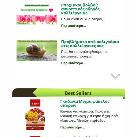
Εποχιακοί βολβοί:
συνοπτικός οδηγός
καλλιέργειας
Ποιοι είναι οι κυριότεροι;
Περισσότερα...
Προβλήματα από σαλιγκάρια
στις καλλιέργειες σας;
Πώς θα τα αντιληφθούμε και
καταπολεμήσουμε;
Περισσότερα...
Εχθροί και ασθένειες στη
καλλιέργεια του μαρουλιού
Τι από αυτά που παρατηρούμε στη
καλλιέργεια μας οφείλονται σε
Best Sellers
κάποια ασθένεια;
Περισσότερα...
Γκαζάνια Μίγμα φάκελος
σπόρων
Mε ποιον τρόπο φυτεύουμε
Ιδανικό για γλάστρα. Πολυετές.
τους εποχιακούς βολβούς;
Ιδανική επιλογή για κήπο ή χαμηλές
γλάστρες. Μεγάλη περίοδος
Mια διαδικασία πολύ απλή και
ανθοφορίας. Προτιμάει ηλιόλουστες
εύκολη!
Περισσότερα...
θέσεις. Εξαιρετικό και για
Περισσότερα...
παραθαλάσσιες περιοχές. Απόσταση