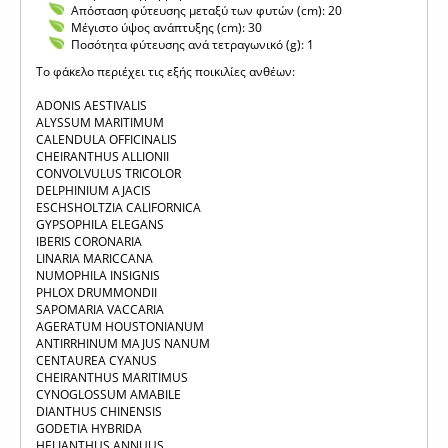
Απόσταση φύτευσης μεταξύ των φυτών (cm): 20
Μέγιστο ύψος ανάπτυξης (cm): 30
Ποσότητα φύτευσης ανά τετραγωνικό (g): 1
Το φάκελο περιέχει τις εξής ποικιλίες ανθέων:
ADONIS AESTIVALIS
ALYSSUM MARITIMUM
CALENDULA OFFICINALIS
CHEIRANTHUS ALLIONII
CONVOLVULUS TRICOLOR
DELPHINIUM AJACIS
ESCHSHOLTZIA CALIFORNICA
GYPSOPHILA ELEGANS
IBERIS CORONARIA
LINARIA MARICCANA
NUMOPHILA INSIGNIS
PHLOX DRUMMONDII
SAPOMARIA VACCARIA
AGERATUM HOUSTONIANUM
ANTIRRHINUM MAJUS NANUM
CENTAUREA CYANUS
CHEIRANTHUS MARITIMUS
CYNOGLOSSUM AMABILE
DIANTHUS CHINENSIS
GODETIA HYBRIDA
HELIANTHUS ANNUUS