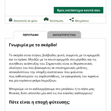
Βρες κατάστημα κοντά σου
Αποστολή σε φίλο
Εκτύπωση
Μοιράσου
ΠΕΡΙΓΡΑΦΗ
ΧΑΡΑΚΤΗΡΙΣΤΙΚΑ
Γνωριμία με το σκόρδο!
Το σκόρδο είναι ετήσιο, βολβώδες φυτό, συγγενές µε το κρεµµύδι
και το πράσο. Μοιάζει µε το κοινό κρεµµύδι στο µέγεθος και τις
συνήθειες ανάπτυξης του. Σημαντικές είναι οι θεραπευτικές
ιδιότητες του που βασισμένες σε επιστημονικές μελέτες,
αποκαλύπτουν την ύπαρξη συστατικών που φαίνεται
πως καθυστερούν τις καρδιοπάθειες, τα εγκεφαλικά, τον καρκίνο
και μία τεράστια γκάμα λοιμώξεων.
Mπορούμε να το καλλιεργήσουμε στο μπαλκόνι ή το κήπο μας;
Φυσικά, διότι αποτελεί μία από τις πιο εύκολες καλλιέργειες!
Πότε είναι η εποχή φύτευσης;