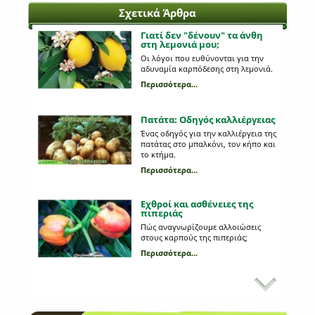
Σχετικά Άρθρα
Γιατί δεν "δένουν" τα άνθη
στη λεμονιά μου;
Οι λόγοι που ευθύνονται για την
αδυναμία καρπόδεσης στη λεμονιά.
Περισσότερα...
Πατάτα: Οδηγός καλλιέργειας
Ένας οδηγός για την καλλιέργεια της
πατάτας στο μπαλκόνι, τον κήπο και
το κτήμα.
Περισσότερα...
Εχθροί και ασθένειες της
πιπεριάς
Πώς αναγνωρίζουμε αλλοιώσεις
στους καρπούς της πιπεριάς;
Περισσότερα...
Εχθροί και ασθένειες στη
καλλιέργεια του μαρουλιού
Τι από αυτά που παρατηρούμε στη
καλλιέργεια μας οφείλονται σε