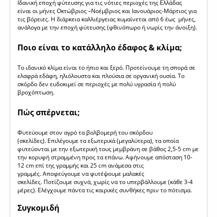
Ιδανική εποχή φύτευσης για τις νότιες περιοχές της Ελλάδας
είναι οι μήνες Οκτώβριος –Νοέμβριος και Ιανουάριος-Μάρτιος για
τις βόρειες. Η διάρκεια καλλιέργειας κυμαίνεται από 6 έως μήνες,
ανάλογα με την εποχή φύτευσης (φθινόπωρο ή νωρίς την άνοιξη).
Ποιο είναι το κατάλληλο έδαφος & κλίμα;
To ιδανικό κλίμα είναι το ήπιο και ξερό. Προτείνουμε τη σπορά σε
ελαφρά εδάφη, ηλιόλουστα και πλούσια σε οργανική ουσία. Το
σκόρδο δεν ευδοκιμεί σε περιοχές με πολύ υγρασία ή πολύ
βροχόπτωση.
Πώς σπέρνεται;
Φυτεύουμε στον αγρό τα βολβομερή του σκόρδου
(σκελίδες). Επιλέγουμε τα εξωτερικά (μεγαλύτερα), τα οποία
φυτεύονται με την εξωτερική τους μεμβράνη σε βάθος 2,5-5 cm με
την κορυφή στραμμένη προς τα επάνω. Αφήνουμε απόσταση 10-
12 cm επί της γραμμής και 25 cm ανάμεσα στις
γραμμές. Αποφεύγουμε να φυτέψουμε μαλακές
σκελίδες. Ποτίζουμε συχνά, χωρίς να το υπερβάλλουμε (κάθε 3-4
μέρες). Ελέγχουμε πάντα τις καιρικές συνθήκες πριν το πότισμα.
Συγκομιδή