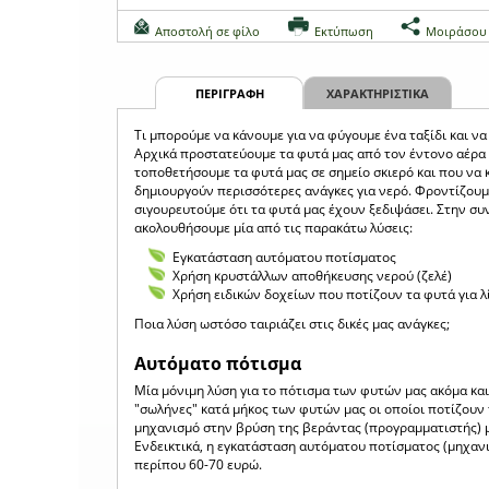
Αποστολή σε φίλο
Εκτύπωση
Μοιράσου
ΠΕΡΙΓΡΑΦΗ
ΧΑΡΑΚΤΗΡΙΣΤΙΚΑ
Τι μπορούμε να κάνουμε για να φύγουμε ένα ταξίδι και να
Αρχικά προστατεύουμε τα φυτά μας από τον έντονο αέρα κ
τοποθετήσουμε τα φυτά μας σε σημείο σκιερό και που να 
δημιουργούν περισσότερες ανάγκες για νερό. Φροντίζουμ
σιγουρευτούμε ότι τα φυτά μας έχουν ξεδιψάσει. Στην συ
ακολουθήσουμε μία από τις παρακάτω λύσεις:
Εγκατάσταση αυτόματου ποτίσματος
Χρήση κρυστάλλων αποθήκευσης νερού (ζελέ)
Χρήση ειδικών δοχείων που ποτίζουν τα φυτά για λ
Ποια λύση ωστόσο ταιριάζει στις δικές μας ανάγκες;
Αυτόματο πότισμα
Μία μόνιμη λύση για το πότισμα των φυτών μας ακόμα και
"σωλήνες" κατά μήκος των φυτών μας οι οποίοι ποτίζουν τ
μηχανισμό στην βρύση της βεράντας (προγραμματιστής) με
Ενδεικτικά, η εγκατάσταση αυτόματου ποτίσματος (μηχανισ
περίπου 60-70 ευρώ.