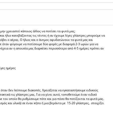
 μην χρειαστεί κάποιος άλλος να ποτίσει τα φυτά μας;
αι ήλιο κατεβάζοντας τις τέντες ή αν έχουμε λίγες γλάστρες μπορούμε να
κόβει ο αέρας. Ο ήλιος και ο άνεμος αφυδατώνουν τα φυτά μας και
ε όταν φύγουμε να ποτίσουμε δύο φορές με διαφορά 2-3 ωρών για να
νέχεια αν η απουσία μας διαρκέσει περισσότερο από 4-5 ημέρες πρέπει αν
ίγες ημέρες
 όταν δεν λείπουμε διακοπές. Χρειάζεται να εγκαταστήσουμε ειδικούς
ακτικά τις γλάστρες μας. Για να γίνει αυτό, τοποθετούμε έναν ειδικό
 τον οποίο θα ρυθμίσουμε πότε και για πόσο θα ποτίζονται τα φυτά μας.
μός και υλικά) σε έναν κήπο ή μια βεράντα με 15-20 γλάστρες, στοιχίζει