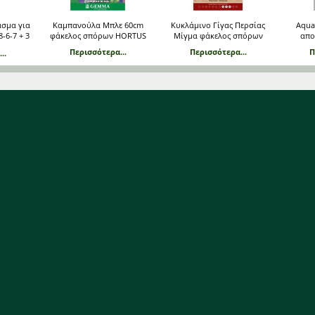
σμα για
Καμπανούλα Μπλε 60cm
Κυκλάμινο Γίγας Περσίας
Aqua
-6-7 + 3
φάκελος σπόρων HORTUS
Μίγμα φάκελος σπόρων
απο
Περισσότερα...
Περισσότερα...
Π
..