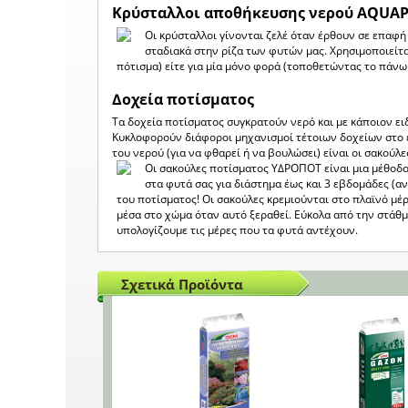
Κρύσταλλοι αποθήκευσης νερού AQUA
Οι κρύσταλλοι γίνονται ζελέ όταν έρθουν σε επαφή
σταδιακά στην ρίζα των φυτών μας. Χρησιμοποιείται
πότισμα) είτε για μία μόνο φορά (τοποθετώντας το πάν
Δοχεία ποτίσματος
Τα δοχεία ποτίσματος συγκρατούν νερό και με κάποιον ει
Κυκλοφορούν διάφοροι μηχανισμοί τέτοιων δοχείων στο ε
του νερού (για να φθαρεί ή να βουλώσει) είναι οι σακούλ
Οι σακούλες ποτίσματος ΥΔΡΟΠΟΤ είναι μια μέθοδο
στα φυτά σας για διάστημα έως και 3 εβδομάδες (α
του ποτίσματος! Οι σακούλες κρεμιούνται στο πλαϊνό μέρ
μέσα στο χώμα όταν αυτό ξεραθεί. Εύκολα από την στάθ
υπολογίζουμε τις μέρες που τα φυτά αντέχουν.
Σχετικά Προϊόντα