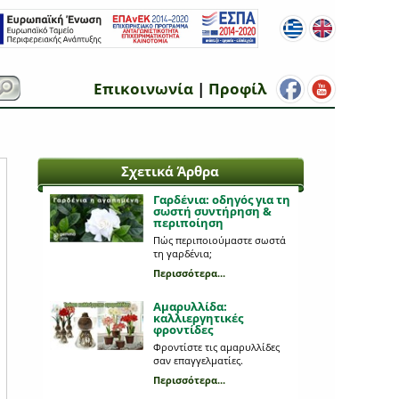
Επικοινωνία
|
Προφίλ
Σχετικά Άρθρα
Γαρδένια: oδηγός για τη
σωστή συντήρηση &
περιποίηση
Πώς περιποιούμαστε σωστά
τη γαρδένια;
Περισσότερα...
Αμαρυλλίδα:
καλλιεργητικές
φροντίδες
Φροντίστε τις αμαρυλλίδες
σαν επαγγελματίες.
Περισσότερα...