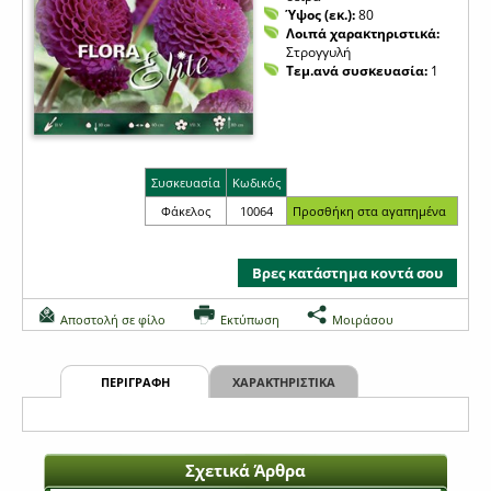
Ύψος (εκ.):
80
Λοιπά χαρακτηριστικά:
Στρογγυλή
Τεμ.ανά συσκευασία:
1
Συσκευασία
Κωδικός
Φάκελος
10064
Βρες κατάστημα κοντά σου
Αποστολή σε φίλο
Εκτύπωση
Μοιράσου
ΠΕΡΙΓΡΑΦΗ
ΧΑΡΑΚΤΗΡΙΣΤΙΚΑ
Σχετικά Άρθρα