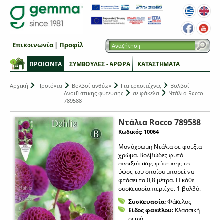
Επικοινωνία
|
Προφίλ
ΠΡΟΙΟΝΤΑ
ΣΥΜΒΟΥΛΕΣ - ΑΡΘΡΑ
ΚΑΤΑΣΤΗΜΑΤΑ
Αρχική
Προϊόντα
Βολβοί ανθέων
Για ερασιτέχνες
Βολβοί
Ανοιξιάτικης φύτευσης
σε φάκελα
Ντάλια Rocco
789588
Ντάλια Rocco 789588
Κωδικός: 10064
Μονόχρωμη Ντάλια σε φουξια
χρώμα. Βολβώδες φυτό
ανοιξιάτικης φύτευσης το
ύψος του οποίου μπορεί να
φτάσει τα 0,8 μέτρα. Η κάθε
συσκευασία περιέχει 1 βολβό.
Συσκευασία:
Φάκελος
Είδος φακέλου:
Κλασσική
σειρά