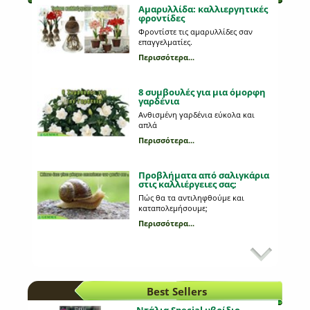
Αμαρυλλίδα: καλλιεργητικές
φροντίδες
Φροντίστε τις αμαρυλλίδες σαν
επαγγελματίες.
Περισσότερα...
8 συμβουλές για μια όμορφη
γαρδένια
Ανθισμένη γαρδένια εύκολα και
απλά
Περισσότερα...
Προβλήματα από σαλιγκάρια
στις καλλιέργειες σας;
Πώς θα τα αντιληφθούμε και
καταπολεμήσουμε;
Περισσότερα...
Εχθροί και ασθένειες της
πιπεριάς
Πώς αναγνωρίζουμε αλλοιώσεις
στους καρπούς της πιπεριάς;
Best Sellers
Περισσότερα...