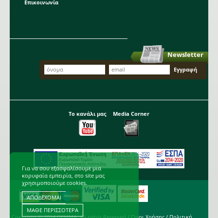
Επικοινωνία
Newsletter
Το κανάλι μας
Media Corner
Για να σου εξασφαλίσουμε μια
κορυφαία εμπειρία, στο site μας
χρησιμοποιούμε cookies.
ΑΠΟΔΕΧΟΜΑΙ
ΜΑΘΕ ΠΕΡΙΣΣΟΤΕΡΑ
Copyright © 2014 GEMMA. All rights Reserved /
Όροι Χρήσης
/
Πολιτική