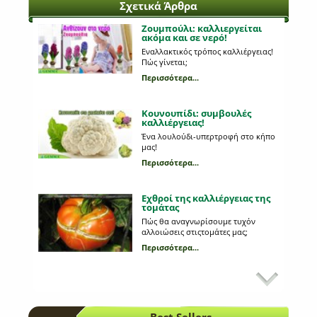
Σχετικά Άρθρα
Ζουμπούλι: καλλιεργείται
ακόμα και σε νερό!
Εναλλακτικός τρόπος καλλιέργειας!
Πώς γίνεται;
Περισσότερα...
Κουνουπίδι: συμβουλές
καλλιέργειας!
Ένα λουλούδι-υπερτροφή στο κήπο
μας!
Περισσότερα...
Εχθροί της καλλιέργειας της
τομάτας
Πώς θα αναγνωρίσουμε τυχόν
αλλοιώσεις στιςτομάτες μας;
Περισσότερα...
Εχθροί και ασθένειες της
πιπεριάς
Πώς αναγνωρίζουμε αλλοιώσεις
στους καρπούς της πιπεριάς;
Best Sellers