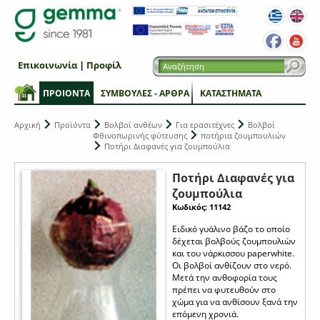
Επικοινωνία
|
Προφίλ
ΠΡΟΙΟΝΤΑ
ΣΥΜΒΟΥΛΕΣ - ΑΡΘΡΑ
ΚΑΤΑΣΤΗΜΑΤΑ
Αρχική
Προϊόντα
Βολβοί ανθέων
Για ερασιτέχνες
Βολβοί
Φθινοπωρινής φύτευσης
ποτήρια ζουμπουλιών
Ποτήρι Διαφανές για ζουμπούλια
Ποτήρι Διαφανές για
ζουμπούλια
Κωδικός: 11142
Ειδικό γυάλινο βάζο το οποίο
δέχεται βολβούς ζουμπουλιών
και του νάρκισσου paperwhite.
Οι βολβοί ανθίζουν στο νερό.
Μετά την ανθοφορία τους
πρέπει να φυτευθούν στο
χώμα για να ανθίσουν ξανά την
επόμενη χρονιά.