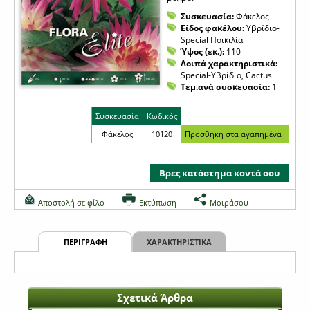
Συσκευασία:
Φάκελος
Είδος φακέλου:
Υβρίδιο-
Special Ποικιλία
Ύψος (εκ.):
110
Λοιπά χαρακτηριστικά:
Special-Υβρίδιο, Cactus
Τεμ.ανά συσκευασία:
1
Συσκευασία
Κωδικός
Φάκελος
10120
Βρες κατάστημα κοντά σου
Αποστολή σε φίλο
Εκτύπωση
Μοιράσου
ΠΕΡΙΓΡΑΦΗ
ΧΑΡΑΚΤΗΡΙΣΤΙΚΑ
Σχετικά Άρθρα