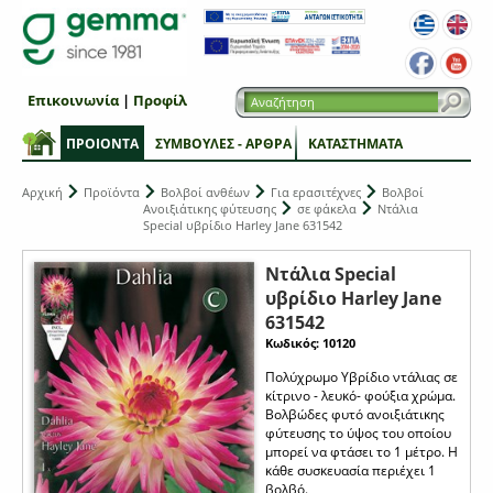
Επικοινωνία
|
Προφίλ
ΠΡΟΙΟΝΤΑ
ΣΥΜΒΟΥΛΕΣ - ΑΡΘΡΑ
ΚΑΤΑΣΤΗΜΑΤΑ
Αρχική
Προϊόντα
Βολβοί ανθέων
Για ερασιτέχνες
Βολβοί
Ανοιξιάτικης φύτευσης
σε φάκελα
Ντάλια
Special υβρίδιο Harley Jane 631542
Ντάλια Special
υβρίδιο Harley Jane
631542
Κωδικός: 10120
Πολύχρωμο Υβρίδιο ντάλιας σε
κίτρινο - λευκό- φούξια χρώμα.
Βολβώδες φυτό ανοιξιάτικης
φύτευσης το ύψος του οποίου
μπορεί να φτάσει το 1 μέτρο. Η
κάθε συσκευασία περιέχει 1
βολβό.