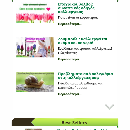
Εποχιακοί βολβοί:
συνοπτικός οδηγός
καλλιέργειας
Ποιοι είναι οι κυριότεροι;
Περισσότερα...
Ζουμπούλι: καλλιεργείται
ακόμα και σε νερό!
Εναλλακτικός τρόπος καλλιέργειας!
Πώς γίνεται;
Περισσότερα...
Προβλήματα από σαλιγκάρια
στις καλλιέργειες σας;
Πώς θα τα αντιληφθούμε και
καταπολεμήσουμε;
Περισσότερα...
Εχθροί και ασθένειες της
πιπεριάς
Πώς αναγνωρίζουμε αλλοιώσεις
στους καρπούς της πιπεριάς;
Best Sellers
Περισσότερα...