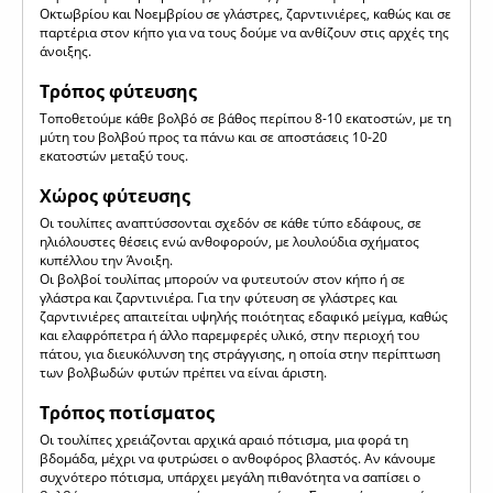
Οκτωβρίου και Νοεμβρίου σε γλάστρες, ζαρντινιέρες, καθώς και σε
παρτέρια στον κήπο για να τους δούμε να ανθίζουν στις αρχές της
άνοιξης.
Τρόπος φύτευσης
Τοποθετούμε κάθε βολβό σε βάθος περίπου 8-10 εκατοστών, με τη
μύτη του βολβού προς τα πάνω και σε αποστάσεις 10-20
εκατοστών μεταξύ τους.
Χώρος φύτευσης
Οι τουλίπες αναπτύσσονται σχεδόν σε κάθε τύπο εδάφους, σε
ηλιόλουστες θέσεις ενώ ανθοφορούν, με λουλούδια σχήματος
κυπέλλου την Άνοιξη.
Οι βολβοί τουλίπας μπορούν να φυτευτούν στον κήπο ή σε
γλάστρα και ζαρντινιέρα. Για την φύτευση σε γλάστρες και
ζαρντινιέρες απαιτείται υψηλής ποιότητας εδαφικό μείγμα, καθώς
και ελαφρόπετρα ή άλλο παρεμφερές υλικό, στην περιοχή του
πάτου, για διευκόλυνση της στράγγισης, η οποία στην περίπτωση
των βολβωδών φυτών πρέπει να είναι άριστη.
Τρόπος ποτίσματος
Οι τουλίπες χρειάζονται αρχικά αραιό πότισμα, μια φορά τη
βδομάδα, μέχρι να φυτρώσει ο ανθοφόρος βλαστός. Αν κάνουμε
συχνότερο πότισμα, υπάρχει μεγάλη πιθανότητα να σαπίσει ο