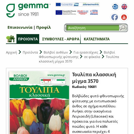
Επικοινωνία
|
Προφίλ
ΠΡΟΙΟΝΤΑ
ΣΥΜΒΟΥΛΕΣ - ΑΡΘΡΑ
ΚΑΤΑΣΤΗΜΑΤΑ
Αρχική
Προϊόντα
Βολβοί ανθέων
Για ερασιτέχνες
Βολβοί
Φθινοπωρινής φύτευσης
σε φάκελα
Τουλίπα
κλασσική μίγμα 3570
Τουλίπα κλασσική
μίγμα 3570
Κωδικός: 10681
Βολβώδες φυτό φθινοπωρινής
φύτευσης με εντυπωσιακό
άνθος σε σχήμα κυπέλλου.
Ανήκει στην οικογένεια
Λειριοειδή (Liliaceae) και
πρόκειται για ένα πολυετές
ποώδες φυτό. Η κάθε
συσκευασία περιέχει 4