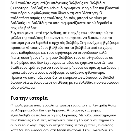
Α: H τουλίπα σχηματίζει υπόγειους βολβούς και βολβίδια
(μικρότεροι βολβοί) που είναι διογκωμένα μέρη ρίζας και βλαστού
που φέρουν οφθαλμούς που δίνουν τη νέα βλάστηση. Ο
πολλαπλασιασμός της τουλίπας, λοιπόν, μπορεί να γίνει με
βολβούς και βολβίδια, τα οποία εμφανίζονται αφού ξεραθεί ο
αρχικός βολβός.
Συγκεκριμένα, μετά την άνθιση, στις αρχές του καλοκαιριού, τα
φύλλα της τουλίπας ξεραίνονται και πρέπει να διακόψουμε το
πότισμα για να ξεραθεί ο αρχικός βολβός. Στη συνέχεια, βγάζουμε
προσεκτικά τους νέους βολβούς και τα βολβίδια από το χώμα,
τους καθαρίσουμε και τους αφήνουμε να στεγνώσουν καλά.
Για τη σωστή συντήρηση των βολβών, τους αποθηκεύσουμε σε
ξηρό μέρος που δεν έχει υγρασία, μέσα σε χάρτινα κουτιά, που
διαθέτουν τρύπες για να τους διατηρήσουμε σε άριστη κατάσταση
προκειμένου να τους φυτέψουμε το επόμενο φθινόπωρο.
Πρέπει να επισημάνουμε ότι το επόμενο φθινόπωρο, οι βολβοί
δίνουν νέα ανθοφορία σε αντίθεση με τα βολβίδια που θα δώσουν
μόνο φύλλωμα.
Για την ιστορία
Φημολογείται πως η τουλίπα προέρχεται από την Κεντρική Ασία,
το Αζερμπαϊτζάν και την Αρμενία. Από αυτές τις χώρες
εξαπλώθηκε σε πολλά μέρη της Ευρώπης. Μερικοί υποστηρίζουν
πως κάποιες τουλίπες κατάγονται από τη Τουρκία και πήραν το
όνομά τους λόγω της ομοιότητας τους με τουρμπάνι, ένα είδος
καπέλου που φορούσαν στη Μέση Ανατολή. Στην Ολλανδία, τη