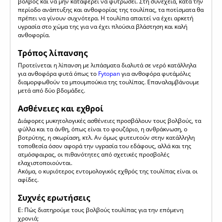
βολβός και να μην καταφέρει να φυτρώσει. Στη συνέχεια, κατά την
περίοδο ανάπτυξης και ανθοφορίας της τουλίπας, τα ποτίσματα θα
πρέπει να γίνουν συχνότερα. Η τουλίπα απαιτεί να έχει αρκετή
υγρασία στο χώμα της για να έχει πλούσια βλάστηση και καλή
ανθοφορία.
Τρόπος λίπανσης
Προτείνεται η λίπανση με λιπάσματα διαλυτά σε νερό κατάλληλα
για ανθοφόρα φυτά όπως το
Fytopan
για ανθοφόρα φυτάμόλις
διαμορφωθούν τα μπουμπούκια της τουλίπας. Επαναλαμβάνουμε
μετά από δύο βδομάδες.
Ασθένειες και εχθροί
Διάφορες μυκητολογικές ασθένειες προσβάλουν τους βολβούς, τα
φύλλα και τα άνθη, όπως είναι το φουζάριο, η ανθράκνωση, ο
βοτρύτης, η σκωρίαση, κτλ. Αν όμως φυτευτούν στην κατάλληλη
τοποθεσία όσον αφορά την υγρασία του εδάφους, αλλά και της
ατμόσφαιρας, οι πιθανότητες από σχετικές προσβολές
ελαχιστοποιούνται.
Ακόμα, ο κυριότερος εντομολογικός εχθρός της τουλίπας είναι οι
αφίδες.
Συχνές ερωτήσεις
Ε: Πώς διατηρούμε τους βολβούς τουλίπας για την επόμενη
χρονιά;