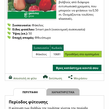
βολβούς από διάφορα
εντυπωσιακά χρώματα, που
μπορούν να φτάσουν τα 0,50
m. Ονομάζονται τουλίπες
κλασσικές.
Συσκευασία:
Φάκελος
Είδος φακέλου:
Smart pack (οικονομική συσεκυασία)
Ύψος (εκ.):
50
Εποχή σποράς:
Φθινόπωρο
Συσκευασία
Κωδικός
Φάκελος
10681
Βρες κατάστημα κοντά σου
Αποστολή σε φίλο
Εκτύπωση
Μοιράσου
ΠΕΡΙΓΡΑΦΗ
ΧΑΡΑΚΤΗΡΙΣΤΙΚΑ
Περίοδος φύτευσης
Η φύτευση των βολβών της τουλίπας γίνεται την περίοδο