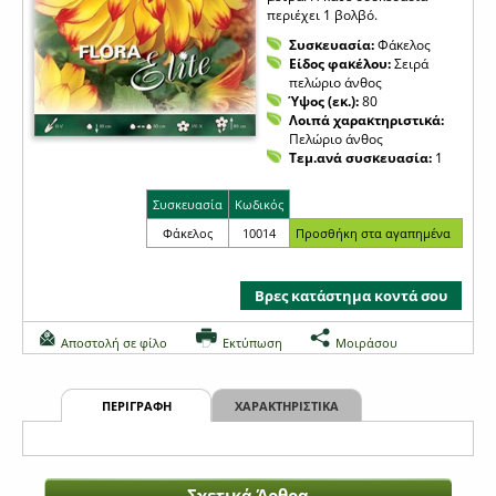
περιέχει 1 βολβό.
Συσκευασία:
Φάκελος
Είδος φακέλου:
Σειρά
πελώριο άνθος
Ύψος (εκ.):
80
Λοιπά χαρακτηριστικά:
Πελώριο άνθος
Τεμ.ανά συσκευασία:
1
Συσκευασία
Κωδικός
Φάκελος
10014
Βρες κατάστημα κοντά σου
Αποστολή σε φίλο
Εκτύπωση
Μοιράσου
ΠΕΡΙΓΡΑΦΗ
ΧΑΡΑΚΤΗΡΙΣΤΙΚΑ
Σχετικά Άρθρα