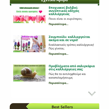
Εποχιακοί βολβοί:
συνοπτικός οδηγός
καλλιέργειας
Ποιοι είναι οι κυριότεροι;
Περισσότερα...
Ζουμπούλι: καλλιεργείται
ακόμα και σε νερό!
Εναλλακτικός τρόπος καλλιέργειας!
Πώς γίνεται;
Περισσότερα...
Προβλήματα από σαλιγκάρια
στις καλλιέργειες σας;
Πώς θα τα αντιληφθούμε και
καταπολεμήσουμε;
Περισσότερα...
Εχθροί της καλλιέργειας της
τομάτας
Πώς θα αναγνωρίσουμε τυχόν
αλλοιώσεις στιςτομάτες μας;
Best Sellers
Περισσότερα...