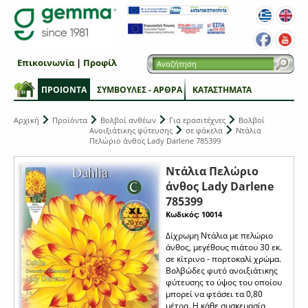
Επικοινωνία
|
Προφίλ
ΠΡΟΙΟΝΤΑ
ΣΥΜΒΟΥΛΕΣ - ΑΡΘΡΑ
ΚΑΤΑΣΤΗΜΑΤΑ
Αρχική
Προϊόντα
Βολβοί ανθέων
Για ερασιτέχνες
Βολβοί
Ανοιξιάτικης φύτευσης
σε φάκελα
Ντάλια
Πελώριο άνθος Lady Darlene 785399
Ντάλια Πελώριο
άνθος Lady Darlene
785399
Κωδικός: 10014
Δίχρωμη Ντάλια με πελώριο
άνθος, μεγέθους πιάτου 30 εκ.
σε κίτρινο - πορτοκαλί χρώμα.
Βολβώδες φυτό ανοιξιάτικης
φύτευσης το ύψος του οποίου
μπορεί να φτάσει τα 0,80
μέτρα. Η κάθε συσκευασία