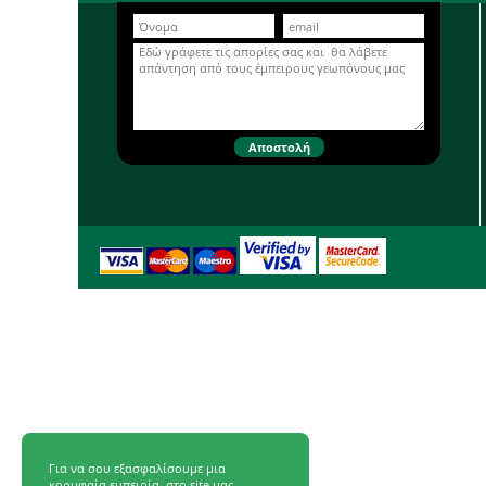
Για να σου εξασφαλίσουμε μια
κορυφαία εμπειρία, στο site μας