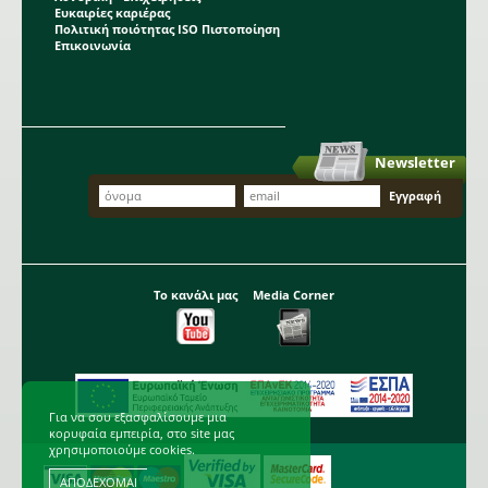
Ευκαιρίες καριέρας
χρώμα. Βολβώδες φυτό ανοιξιάτικης
Πολιτική ποιότητας ISO Πιστοποίηση
φύτευσης το ύψος του οποίου
Επικοινωνία
μπορεί να φτάσει το 1 μέτρο. Η κάθε
Περισσότερα...
συσκευασία περιέχει 1 βολβό.
Newsletter
Το κανάλι μας
Media Corner
Για να σου εξασφαλίσουμε μια
κορυφαία εμπειρία, στο site μας
χρησιμοποιούμε cookies.
ΑΠΟΔΕΧΟΜΑΙ