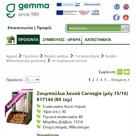
Επικοινωνία
|
Προφίλ
ΠΡΟΙΟΝΤΑ
ΣΥΜΒΟΥΛΕΣ - ΑΡΘΡΑ
ΚΑΤΑΣΤΗΜΑΤΑ
Αρχική
Προϊόντα
Βολβοί ανθέων
Για ερασιτέχνες
Βολβοί
Φθινοπωρινής φύτευσης
σε συρταρωτά κουτιά
Εμφάνιση
Προϊόντα
1
2
3
4
5
...
Επόμενη
Ζουμπούλια λευκά Carnegie (μέγ.15/16)
817144 (80 τεμ)
Συσκευασία:
Κουτί Impuls
Ύψος (εκ.):
30
Τεμ.ανά συσκευασία:
80
Μέγεθος βολβού:
15/16
Εποχή σποράς:
Φθινόπωρο
Περισσότερα