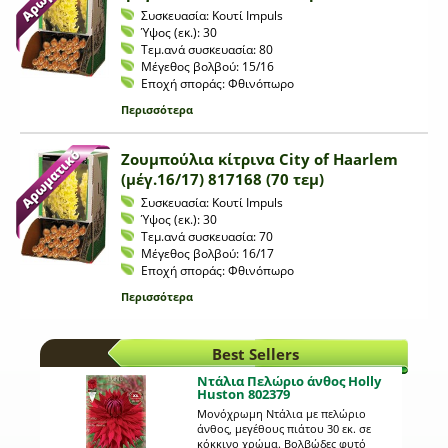
Συσκευασία:
Κουτί Impuls
Ύψος (εκ.):
30
Τεμ.ανά συσκευασία:
80
Μέγεθος βολβού:
15/16
Εποχή σποράς:
Φθινόπωρο
Περισσότερα
Ζουμπούλια κίτρινα City of Haarlem
(μέγ.16/17) 817168 (70 τεμ)
Συσκευασία:
Κουτί Impuls
Ύψος (εκ.):
30
Τεμ.ανά συσκευασία:
70
Μέγεθος βολβού:
16/17
Εποχή σποράς:
Φθινόπωρο
Περισσότερα
Best Sellers
Ντάλια Πελώριο άνθος Holly
Huston 802379
Μονόχρωμη Ντάλια με πελώριο
άνθος, μεγέθους πιάτου 30 εκ. σε
κόκκινο χρώμα. Βολβώδες φυτό