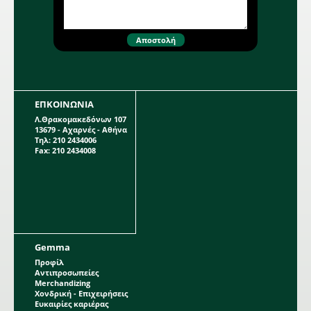
και τη συντήρηση όλων των τύπων
γκαζόν.Καθόλη τη διάρκεια του
Περισσότερα...
έτους αυτό το ήπιο λίπασμα
προσδίδει όλα τα θρεπτικά στοιχεία
για μια συνεχή ανάπτυξη,δυνατές
ρίζες και ένα βαθύ πράσινο χρώμα.
#400kgmix
ΕΠΚΟΙΝΩΝΙΑ
Λ.Θρακομακεδόνων 107
13679 - Αχαρνές - Αθήνα
Τηλ: 210 2434006
Fax: 210 2434008
Gemma
Προφίλ
Αντιπροσωπείες
Merchandizing
Χονδρική - Επιχειρήσεις
Ευκαιρίες καριέρας