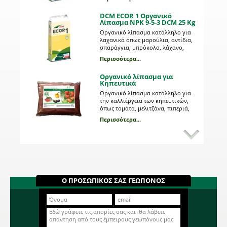
φυλλώδη λαχανικά, κηπευτικά,
τριαντάφυλλα κ.α. #400kgmix
DCM ECOR 1 Οργανικό
Λίπασμα NPK 9-5-3 DCM 25 Kg
Οργανικό λίπασμα κατάλληλο για
λαχανικά όπως μαρούλια, αντίδια,
σπαράγγια, μπρόκολο, λάχανο,
σπορόφυτα, γκαζόν κ.α. #400kgmix
Περισσότερα...
Οργανικό λίπασμα για
Κηπευτικά
Οργανικό λίπασμα κατάλληλο για
την καλλιέργεια των κηπευτικών,
όπως τομάτα, μελιτζάνα, πιπεριά,
καρπούζι, κολοκύθι κ.α.
Περισσότερα...
DCM ECOR 2 Οργανικό
Λίπασμα NPK 7-3-12 DCM 25 Kg
Οργανικό λίπασμα κατάλληλο για
την καλλιέργεια των κηπευτικών,
όπως τομάτα, μελιτζάνα, πιπεριά,
καρπούζι, κολοκύθι κ.α. #400kgmix
Περισσότερα...
Ο ΠΡΟΣΩΠΙΚΟΣ ΣΑΣ ΓΕΩΠΟΝΟΣ
DCM Οργανικό Λίπασμα για
Συντήρηση Γκαζόν 8-6-7 + 3
MgO 25 Kg
Το οργανικό λίπασμα αυτό είναι
κατάλληλο για την αναζωογόνηση