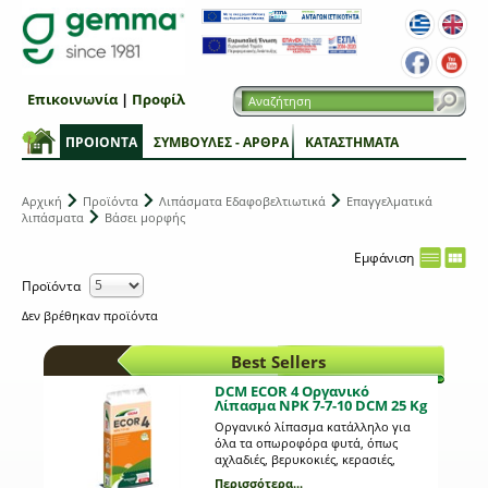
Επικοινωνία
|
Προφίλ
ΠΡΟΙΟΝΤΑ
ΣΥΜΒΟΥΛΕΣ - ΑΡΘΡΑ
ΚΑΤΑΣΤΗΜΑΤΑ
Αρχική
Προϊόντα
Λιπάσματα Εδαφοβελτιωτικά
Επαγγελματικά
λιπάσματα
Βάσει μορφής
Εμφάνιση
Προϊόντα
Δεν βρέθηκαν προϊόντα
Best Sellers
DCM ECOR 4 Οργανικό
Λίπασμα NPK 7-7-10 DCM 25 Kg
Οργανικό λίπασμα κατάλληλο για
όλα τα οπωροφόρα φυτά, όπως
αχλαδιές, βερυκοκιές, κερασιές,
μηλιές, λεμονιές, αμυγδαλιές,
Περισσότερα...