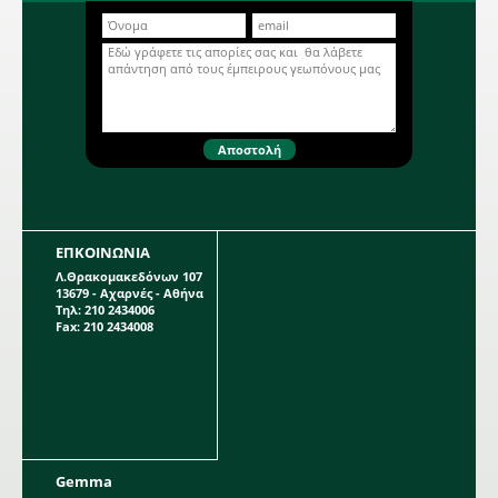
όψης κατάλληλες για την
εντομοπαγίδα Multicatch. Σε πακέτα
που περιέχουν 10 φύλλα.
Περισσότερα...
ΕΠΚΟΙΝΩΝΙΑ
Λ.Θρακομακεδόνων 107
13679 - Αχαρνές - Αθήνα
Τηλ: 210 2434006
Fax: 210 2434008
Gemma