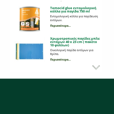
πακέτα που περιέχουν 10 φύλλα.
Περισσότερα...
Temocid glue εντομολογική
κόλλα για παγίδα 750 ml
Εντομολογική κόλλα για παγίδευση
εντόμων.
Περισσότερα...
Χρωμοτροπικές παγίδες μπλε
εντόμων 40 x 23 cm ( πακέτο
10 φύλλων)
Οικολογική παγίδα εντόμων για
θρίπα.
Περισσότερα...
Δολωματική παγίδα εντόμων
Fly catcher
Ιδανική για κατοικίες λόγω της
διακοσμητικής φιάλης. Με το ειδικό
καπάκι εγκλωβίζει έντομα ανάλογα
με το έκαστοτε δόλωμα.
Περισσότερα...
Πώμα για παγίδα εντόμων
Ειδικό πώμα κατάλληλο για τον
εγκλωβισμό εντόμων όπως μύγες,
σφήκες κ.α.
Περισσότερα...