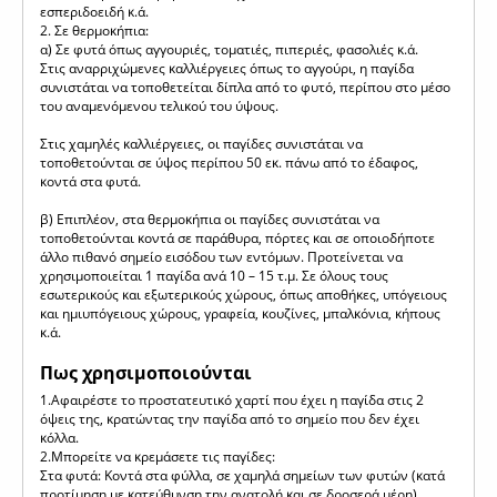
εσπεριδοειδή κ.ά.
2. Σε θερμοκήπια:
α) Σε φυτά όπως αγγουριές, τοματιές, πιπεριές, φασολιές κ.ά.
Στις αναρριχώμενες καλλιέργειες όπως το αγγούρι, η παγίδα
συνιστάται να τοποθετείται δίπλα από το φυτό, περίπου στο μέσο
του αναμενόμενου τελικού του ύψους.
Στις χαμηλές καλλιέργειες, οι παγίδες συνιστάται να
τοποθετούνται σε ύψος περίπου 50 εκ. πάνω από το έδαφος,
κοντά στα φυτά.
β) Επιπλέον, στα θερμοκήπια οι παγίδες συνιστάται να
τοποθετούνται κοντά σε παράθυρα, πόρτες και σε οποιοδήποτε
άλλο πιθανό σημείο εισόδου των εντόμων. Προτείνεται να
χρησιμοποιείται 1 παγίδα ανά 10 – 15 τ.μ. Σε όλους τους
εσωτερικούς και εξωτερικούς χώρους, όπως αποθήκες, υπόγειους
και ημιυπόγειους χώρους, γραφεία, κουζίνες, μπαλκόνια, κήπους
κ.ά.
Πως χρησιμοποιούνται
1.Αφαιρέστε το προστατευτικό χαρτί που έχει η παγίδα στις 2
όψεις της, κρατώντας την παγίδα από το σημείο που δεν έχει
κόλλα.
2.Μπορείτε να κρεμάσετε τις παγίδες:
Στα φυτά: Κοντά στα φύλλα, σε χαμηλά σημείων των φυτών (κατά
προτίμηση με κατεύθυνση την ανατολή και σε δροσερά μέρη).