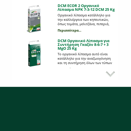
οργανοχημικό λίπασμα σε minigran
DCM ECOR 2 Οργανικό
μορφή.
Λίπασμα NPK 7-3-12 DCM 25 Kg
Οργανικό λίπασμα κατάλληλο για
την καλλιέργεια των κηπευτικών,
όπως τομάτα, μελιτζάνα, πιπεριά,
καρπούζι, κολοκύθι κ.α. #400kgmix
Περισσότερα...
DCM Οργανικό Λίπασμα για
Συντήρηση Γκαζόν 8-6-7 + 3
MgO 25 Kg
Το οργανικό λίπασμα αυτό είναι
κατάλληλο για την αναζωογόνηση
και τη συντήρηση όλων των τύπων
γκαζόν.Καθόλη τη διάρκεια του
Περισσότερα...
Οργανικό Ασβέστιο
έτους αυτό το ήπιο λίπασμα
προσδίδει όλα τα θρεπτικά στοιχεία
Ειδικό οργανικό προϊόν που
για μια συνεχή ανάπτυξη,δυνατές
περιέχει ασβέστιο και μαγνήσιο για
ρίζες και ένα βαθύ πράσινο χρώμα.
την πρόληψη και θεραπεία της τάπας
#400kgmix
της ντομάτας και της πιπεριάς.
Περισσότερα...
Φυσικής προέλευσης από όστρακα
κατάλληλο για βιολογική
καλλιέργεια.
DCM ECOR 4 Οργανικό
Λίπασμα NPK 7-7-10 DCM 25 Kg
Οργανικό λίπασμα κατάλληλο για
όλα τα οπωροφόρα φυτά, όπως
αχλαδιές, βερυκοκιές, κερασιές,
μηλιές, λεμονιές, αμυγδαλιές,