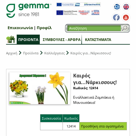
Επικοινωνία
|
Προφίλ
ΠΡΟΙΟΝΤΑ
ΣΥΜΒΟΥΛΕΣ - ΑΡΘΡΑ
ΚΑΤΑΣΤΗΜΑΤΑ
Αρχική
Προϊόντα
Καλλιέργειες
Καιρός για...Νάρκισσους!
Καιρός
για...Νάρκισσους!
Κωδικός: 12414
Εναλλακτικά Ζαμπάκια ή
Μανουσάκια!
Συσκευασία
Κωδικός
12414