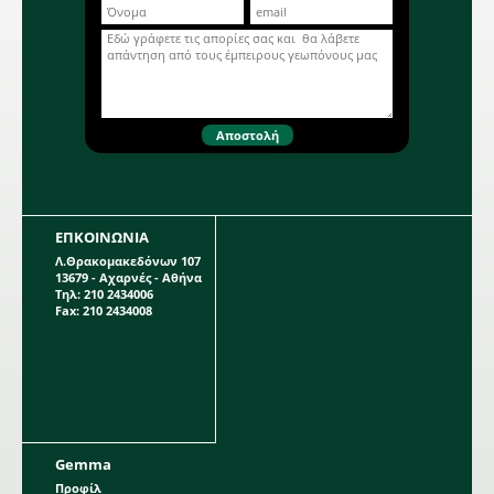
σπορόφυτα, γκαζόν κ.α. #400kgmix
Περισσότερα...
ΕΠΚΟΙΝΩΝΙΑ
Λ.Θρακομακεδόνων 107
13679 - Αχαρνές - Αθήνα
Τηλ: 210 2434006
Fax: 210 2434008
Gemma
Προφίλ