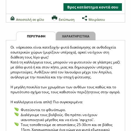
Βρες κατάστημα κοντά σου
Αποστολή σε φίλο
Εκτύπωση
Μοιράσου
ΠΕΡΙΓΡΑΦΗ
ΧΑΡΑΚΤΗΡΙΣΤΙΚΑ
Oι νάρκισσοι είναι κατεξοχήν φυτά διακόσμησης σε ανθοδοχεία
εσωτερικών χώρων (μυρίζουν υπέροχα), αρκεί να έχουν στη
διάθεση τους λίγο φως!
Κατά τη καλλιέργεια τους, μπορούν να φυτευτούν σε γλάστρες μαζί
με άλλα φυτά ή και στον κήπο, μιας και δημιουργούν υπέροχες
μπορντούρες. Ανθίζουν από τον Ιανουάριο μέχρι τον Απρίλιο,
ανάλογα με την ποικιλία και την εποχή φύτευσης.
Η μεγάλη ποικιλία των χρωμάτων των ανθέων τους καθώς και το
πρωτότυπο σχήμα τους, τους καθιστούν περιζήτητους στην αγορά.
Η καλλιέργεια είναι απλή! Πιο συγκεκριμένα:
Φυτεύονται το φθινόπωρο.
Διαλέγουμε τους βολβούς. Θα πρέπει να έχουν
ικανοποιητικό μέγεθος και να είναι 'σφιχτοί'.
Τους τοποθετούμε σε αποστάσεις 25-30cm και σε βάθος
15cm. Χρησιμοποιούμε ένα χώμα για φυτά εξωτερικού