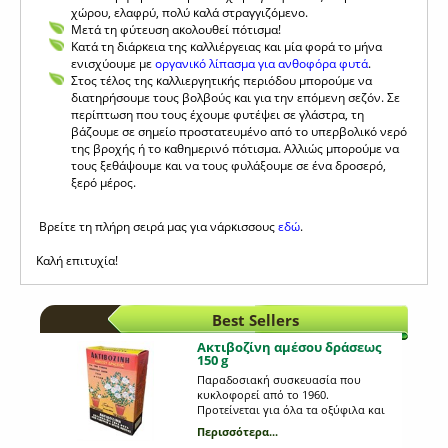
χώρου, ελαφρύ, πολύ καλά στραγγιζόμενο.
Mετά τη φύτευση ακολουθεί πότισμα!
Κατά τη διάρκεια της καλλιέργειας και μία φορά το μήνα
ενισχύουμε με
οργανικό λίπασμα για ανθοφόρα φυτά
.
Στος τέλος της καλλιεργητικής περιόδου μπορούμε να
διατηρήσουμε τους βολβούς και για την επόμενη σεζόν. Σε
περίπτωση που τους έχουμε φυτέψει σε γλάστρα, τη
βάζουμε σε σημείο προστατευμένο από το υπερβολικό νερό
της βροχής ή το καθημερινό πότισμα. Αλλιώς μπορούμε να
τους ξεθάψουμε και να τους φυλάξουμε σε ένα δροσερό,
ξερό μέρος.
Βρείτε τη πλήρη σειρά μας για νάρκισσους
εδώ
.
Καλή επιτυχία!
Best Sellers
Ακτιβοζίνη αμέσου δράσεως
150 g
Παραδοσιακή συσκευασία που
κυκλοφορεί από το 1960.
Προτείνεται για όλα τα οξύφιλα και
ανθοφόρα φυτά. Οικονομική και
Περισσότερα...
αποτελεσματική. Περιέχει σύχρονο