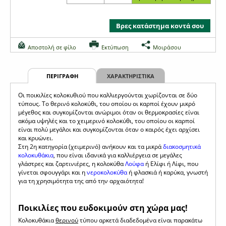
Βρες κατάστημα κοντά σου
Αποστολή σε φίλο
Εκτύπωση
Μοιράσου
ΠΕΡΙΓΡΑΦΗ
ΧΑΡΑΚΤΗΡΙΣΤΙΚΑ
Οι ποικιλίες κολοκυθιού που καλλιεργούνται χωρίζονται σε δύο
τύπους. Το θερινό κολοκύθι, του οποίου οι καρποί έχουν μικρό
μέγεθος και συγκομίζονται ανώριμοι όταν οι θερμοκρασίες είναι
ακόμα υψηλές και το χειμερινό κολοκύθι, του οποίου οι καρποί
είναι πολύ μεγάλοι και συγκομίζονται όταν ο καιρός έχει αρχίσει
και κρυώνει.
Στη 2η κατηγορία (χειμερινό) ανήκουν και τα μικρά
διακοσμητικά
κολοκυθάκια
, που είναι ιδανικά για καλλιέργεια σε μεγάλες
γλάστρες και ζαρτινιέρες, η κολοκύθα
Λούφα
ή Ελίφι ή Λίφι, που
γίνεται σφουγγάρι και η
νεροκολοκύθα
ή φλασκιά ή καρύκα, γνωστή
για τη χρησιμότητα της από την αρχαιότητα!
Ποικιλίες που ευδοκιμούν στη χώρα μας!
Κολοκυθάκια
θερινού
τύπου αρκετά διαδεδομένα είναι παρακάτω