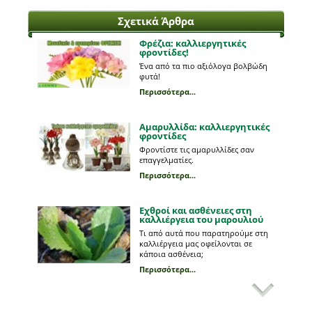
Σχετικά Άρθρα
Φρέζια: καλλιεργητικές
φροντίδες!
Ένα από τα πιο αξιόλογα βολβώδη
φυτά!
Περισσότερα...
Αμαρυλλίδα: καλλιεργητικές
φροντίδες
Φροντίστε τις αμαρυλλίδες σαν
επαγγελματίες.
Περισσότερα...
Εχθροί και ασθένειες στη
καλλιέργεια του μαρουλιού
Τι από αυτά που παρατηρούμε στη
καλλιέργεια μας οφείλονται σε
κάποια ασθένεια;
Περισσότερα...
Εχθροί και ασθένειες της
πιπεριάς
Πώς αναγνωρίζουμε αλλοιώσεις