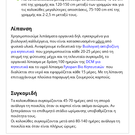
επί της γραμμής και 120-150 cm μεταξύ των γραμμών και για
τις κολοκύθες μεγαλύτερες αποστάσεις, 75-100 cm επί της
γραμμής και 2-2,5 m μεταξύ τους.
Λίπανση
Χρησιμοποιούμε λιπάσματα οργανικά δηλ. εγκεκριμένα για
βιολογική καλλιέργεια, που είναι κατασκευασμένα
μόνο
από
φυσικά υλικά. Αναφέρουμε ενδεικτικά την
Β
ιολογική ακτιβοζίνη
για κηπευτικά
που χρησιμοποιείται κάθε 20-25 μέρες από τη
στιγμή της φύτευσης μέχρι και τη τελευταία συγκομιδή, το
οργανικό λίπασμα με δράση 100 ημερών της
DCM για
κηπευτικά
και το υγρό λίπασμα
Fytopan Bio Κηπευτικών
που
διαλύεται στο νερό και εφαρμόζεται κάθε 15 μέρες. Με τη λίπανση
επιτυγχάνουμε πλούσια παραγωγή και ζουμερούς καρπούς.
Συγκομιδή
Τα κολοκυθάκια συγκομίζονται 45-70 ημέρες από τη σπορά
ανάλογα τη ποικιλία, όταν οι καρποί είναι ακόμα ανώριμοι. Αν
ξεπεράσουν το επιθυμητό στάδιο ωρίμανσης υποβαθμίζεται η
ποιότητα τους.
Οι κολοκύθες συγκομίζονται μετά από 80-140 ημέρες ανάλογα τη
ποικιλία και όταν είναι πλήρως ώριμες.