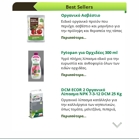
στους καρπούς της πιπεριάς;
Best Sellers
Περισσότερα...
Οργανικό Ασβέστιο
Ειδικό οργανικό προϊόν που
Πώς μεταφυτεύουμε;
περιέχει ασβέστιο και μαγνήσιο για
την πρόληψη και θεραπεία της τάπας
Εύκολα και γρήγορα μαθαίνουμε
της ντομάτας και της πιπεριάς.
κάτι που συναντάμε πολύ συχνά
Περισσότερα...
Φυσικής προέλευσης από όστρακα
στον κήπο και το μπαλκόνι.
κατάλληλο για βιολογική
Περισσότερα...
καλλιέργεια.
Fytopan για Ορχιδέες 300 ml
Υγρό πλήρες λίπασμα εδικό για την
Διαδικασία φύτευσης
ευρωστία και ανθοφορία όλων των
σπόρων ή σποροφύτων
ειδών ορχιδέας.
Πώς φυτεύουμε σπόρους ή
Περισσότερα...
σπορόφυτα; Ακολουθεί
συμβουλευτικός οδηγός.
Περισσότερα...
DCM ECOR 2 Οργανικό
Λίπασμα NPK 7-3-12 DCM 25 Kg
Γιατί να αρχίσω τη
καλλιέργεια μόνος μου από
Οργανικό λίπασμα κατάλληλο για
σπόρους;
την καλλιέργεια των κηπευτικών,
Oι σημαντικοί λόγοι όπου αξίζει
όπως τομάτα, μελιτζάνα, πιπεριά,
έτσι μια καλλιέργεια.
καρπούζι, κολοκύθι κ.α. #400kgmix
Περισσότερα...
Περισσότερα...
DCM Οργανικό λίπασμα για
Οπωροφόρα 1,5 Kg
Κοπριά ή λίπασμα;
Οργανικό λίπασμα ειδικό για
εσπεριδοειδή αλλά και για όλα τα
"Εγώ λίπασμα δεν βάζω, μόνο