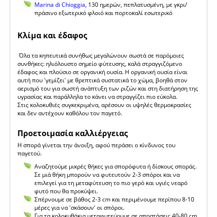
Marina di Chioggia
, 130 ημερών, πεπλατυσμένη, με γκρι/
πράσινο εξωτερικό φλοιό και πορτοκαλί εσωτερικό
Κλίμα και έδαφος
Όλα τα κηπευτικά συνήθως μεγαλώνουν σωστά σε παρόμοιες
συνθήκες: ηλιόλουστο σημείο φύτευσης, καλά στραγγιζόμενο
έδαφος και πλούσιο σε οργανική ουσία. Η οργανική ουσία είναι
αυτή που 'γεμίζει' με θρεπτικά συστατικά το χώμα, βοηθά στον
αερισμό του για σωστή ανάπτυξη των ριζών και στη διατήρηση της
υγρασίας και παράλληλα το κάνει να στραγγίζει πιο εύκολα.
Στις κολοκυθιές συγκεκριμένα, αρέσουν οι υψηλές θερμοκρασίες
και δεν αντέχουν καθόλου τον παγετό.
Προετοιμασία καλλιέργειας
Η σπορά γίνεται την άνοιξη, αφού περάσει ο κίνδυνος του
παγετού.
Αναζητούμε μικρές θήκες για σπορόφυτα ή δίσκους σποράς.
Σε μιά θήκη μπορούν να φυτευτούν 2-3 σπόροι και να
επιλεγεί για τη μεταφύτευση το πιο γερό και υγιές νεαρό
φυτό που θα προκύψει.
Σπέρνουμε σε βάθος 2-3 cm και περιμένουμε περίπου 8-10
μέρες για να 'σκάσουν' οι σπόροι.
Για τα κολοκυθάκια μεταφυτεύουμε σε αποστάσεις 40-80 cm