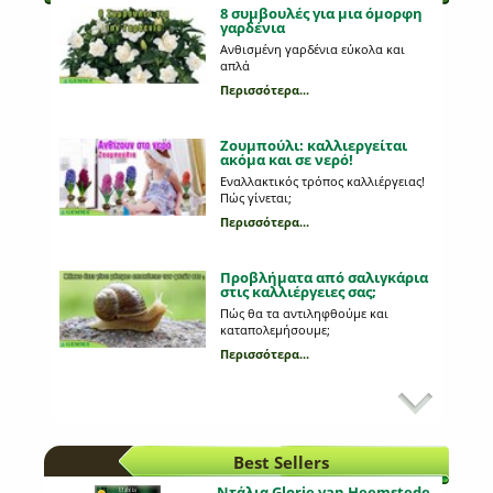
8 συμβουλές για μια όμορφη
γαρδένια
Ανθισμένη γαρδένια εύκολα και
απλά
Περισσότερα...
Ζουμπούλι: καλλιεργείται
ακόμα και σε νερό!
Εναλλακτικός τρόπος καλλιέργειας!
Πώς γίνεται;
Περισσότερα...
Προβλήματα από σαλιγκάρια
στις καλλιέργειες σας;
Πώς θα τα αντιληφθούμε και
καταπολεμήσουμε;
Περισσότερα...
Εχθροί και ασθένειες στη
καλλιέργεια του μαρουλιού
Τι από αυτά που παρατηρούμε στη
καλλιέργεια μας οφείλονται σε
Best Sellers
κάποια ασθένεια;
Περισσότερα...
Ντάλια Glorie van Heemstede