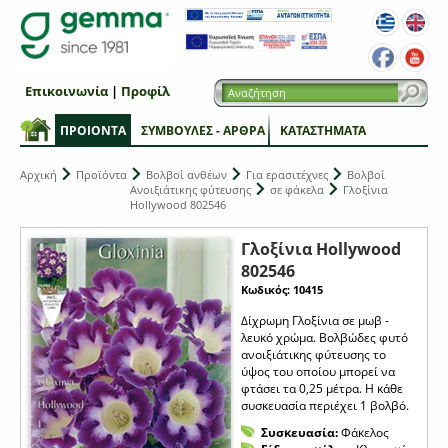
Επικοινωνία
|
Προφίλ
ΠΡΟΙΟΝΤΑ
ΣΥΜΒΟΥΛΕΣ - ΑΡΘΡΑ
ΚΑΤΑΣΤΗΜΑΤΑ
Αρχική
Προϊόντα
Βολβοί ανθέων
Για ερασιτέχνες
Βολβοί
Ανοιξιάτικης φύτευσης
σε φάκελα
Γλοξίνια
Hollywood 802546
Γλοξίνια Hollywood
802546
Κωδικός: 10415
Δίχρωμη Γλοξίνια σε μωβ -
λευκό χρώμα. Βολβώδες φυτό
ανοιξιάτικης φύτευσης το
ύψος του οποίου μπορεί να
φτάσει τα 0,25 μέτρα. Η κάθε
συσκευασία περιέχει 1 βολβό.
Συσκευασία:
Φάκελος