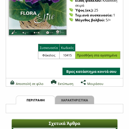
Είδος φακέλου:
Κλασσική
σειρά
Ύψος (εκ.):
25
Τεμ.ανά συσκευασία:
1
Μέγεθος βολβού:
5/+
Συσκευασία
Κωδικός
Φάκελος
10415
Βρες κατάστημα κοντά σου
Αποστολή σε φίλο
Εκτύπωση
Μοιράσου
ΠΕΡΙΓΡΑΦΗ
ΧΑΡΑΚΤΗΡΙΣΤΙΚΑ
Σχετικά Άρθρα