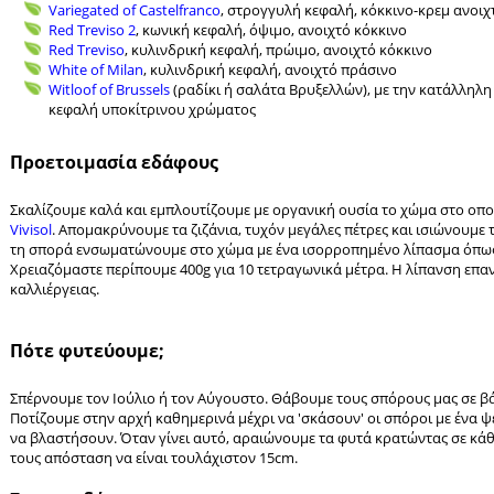
Variegated of Castelfranco
, στρογγυλή κεφαλή, κόκκινο-κρεμ ανοιχ
Red Treviso 2
, κωνική κεφαλή, όψιμο, ανοιχτό κόκκινο
Red Treviso
, κυλινδρική κεφαλή, πρώιμο, ανοιχτό κόκκινο
White of Milan
, κυλινδρική κεφαλή, ανοιχτό πράσινο
Witloof of Brussels
(ραδίκι ή σαλάτα Βρυξελλών), με την κατάλληλ
κεφαλή υποκίτρινου χρώματος
Προετοιμασία εδάφους
Σκαλίζουμε καλά και εμπλουτίζουμε με οργανική ουσία το χώμα στο οπ
Vivisol
. Aπομακρύνουμε τα ζιζάνια, τυχόν μεγάλες πέτρες και ισιώνουμε 
τη σπορά ενσωματώνουμε στο χώμα με ένα ισορροπημένο λίπασμα όπω
Χρειαζόμαστε περίπουμε 400g για 10 τετραγωνικά μέτρα. Η λίπανση επαν
καλλιέργειας.
Πότε φυτεύουμε;
Σπέρνουμε τον Ιούλιο ή τον Αύγουστο. Θάβουμε τους σπόρους μας σε βά
Ποτίζουμε στην αρχή καθημερινά μέχρι να 'σκάσουν' οι σπόροι με ένα 
να βλαστήσουν. Όταν γίνει αυτό, αραιώνουμε τα φυτά κρατώντας σε κάθ
τους απόσταση να είναι τουλάχιστον 15cm.