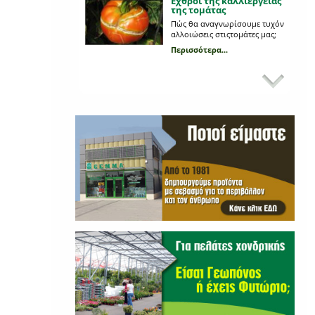
Εχθροί της καλλιέργειας
της τομάτας
Πώς θα αναγνωρίσουμε τυχόν
αλλοιώσεις στιςτομάτες μας;
Περισσότερα...
Κυριότεροι εχθροί στη
καλλιέργεια της πατάτας
Ποια παράσιτα προσβάλλουν
τη πατάτα;
Περισσότερα...
Προβλάστηση
πατατόσπορου
Ποια είναι τα πλεονεκτήματα
της και τι διαδικασία
ακολουθούμε;
Περισσότερα...
Πώς συντηρούμε το
γκαζόν;
Ακολουθεί συνοπτικός
οδηγός.
Περισσότερα...