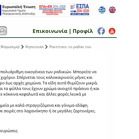
Επικοινωνία
|
Προφίλ
(Φαγώσιμα)
Κηπευτικά
Ραντίτσιο: το ραδίκι του
η πολυάριθμη οικογένεια των ραδικιών. Μπορείτε να
 χιχόριο. Σπέρνεται τους καλοκαιρινούς μήνες και
ο έως αρχές χειμώνα. Τα είδη αυτά θυμίζουν μικρά,
αι τα φύλλα τους έχουν χρώμα ανοιχτό πράσινο ή και
τε κόκκινα κεφαλωτά και άλλες φορές λευκά με
μεία με καλά στραγγιζόμενα και γόνιμα εδάφη.
 σειρές στο λαχανόκηπο ή σε μεγάλες ζαρτινιέρες.
νευρώσεις