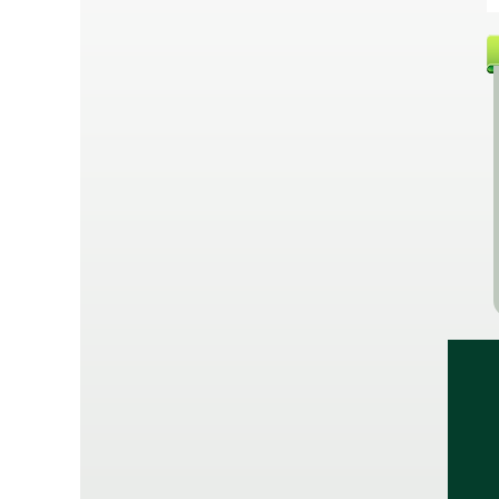
της πιπεριάς;
Περισσότερα...
Mε ποιον τρόπο
φυτεύουμε τους
εποχιακούς βολβούς;
Mια διαδικασία πολύ απλή
και εύκολη!
Περισσότερα...
Πως να απαλλαχθείτε
από τα κουνούπια!
Για να καταπολεμήσουμε
αποτελεσματικά το κουνούπι,
χρειάζεται να καταλάβουμε
τον τρόπο "σκέψης" του,
Περισσότερα...
δηλαδή τις συνήθειες του και
τον τρόπο ζωής του.