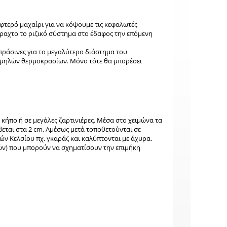
φτερό μαχαίρι για να κόψουμε τις κεφαλωτές
άραχτο το ριζικό σύστημα στο έδαφος την επόμενη
πράσινες για το μεγαλύτερο διάστημα του
χαμηλών θερμοκρασίων. Μόνο τότε θα μπορέσει
 κήπο ή σε μεγάλες ζαρτινιέρες. Μέσα στο χειμώνα τα
βεται στα 2 cm. Aμέσως μετά τοποθετούνται σε
ν Κελσίου πχ. γκαράζ και καλύπτονται με άχυρα.
κών) που μπορούν να σχηματίσουν την επιμήκη