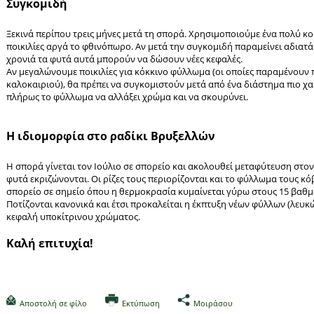
Συγκομιδή
Ξεκινά περίπου τρεις μήνες μετά τη σπορά. Χρησιμοποιούμε ένα πολύ κο
ποικιλίες αργά το φθινόπωρο. Αν μετά την συγκομιδή παραμείνει αδιατ
χρονιά τα φυτά αυτά μπορούν να δώσουν νέες κεφαλές.
Αν μεγαλώνουμε ποικιλίες για κόκκινο φύλλωμα (οι οποίες παραμένουν 
καλοκαιριού), θα πρέπει να συγκομιστούν μετά από ένα διάστημα πιο 
πλήρως το φύλλωμα να αλλάξει χρώμα και να σκουρύνει.
Η ιδιομορφία στο ραδίκι Βρυξελλών
Η σπορά γίνεται τον Ιούλιο σε σπορείο και ακολουθεί μεταφύτευση στον
φυτά εκριζώνονται. Οι ρίζες τους περιορίζονται και το φύλλωμα τους κό
σπορείο σε σημείο όπου η θερμοκρασία κυμαίνεται γύρω στους 15 βαθμώ
Ποτίζονται κανονικά και έτσι προκαλείται η έκπτυξη νέων φύλλων (λευ
κεφαλή υποκίτρινου χρώματος.
Καλή επιτυχία!
Αποστολή σε φίλο
Εκτύπωση
Μοιράσου