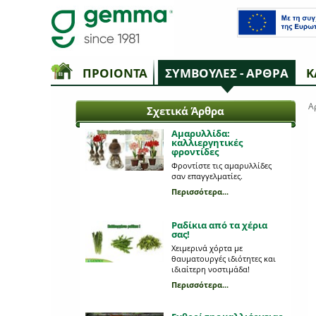
ΠΡΟΙΟΝΤΑ
ΣΥΜΒΟΥΛΕΣ - ΑΡΘΡΑ
Κ
Α
Σχετικά Άρθρα
Αμαρυλλίδα:
καλλιεργητικές
φροντίδες
Φροντίστε τις αμαρυλλίδες
σαν επαγγελματίες.
Περισσότερα...
Ραδίκια από τα χέρια
σας!
Χειμερινά χόρτα με
θαυματουργές ιδιότητες και
ιδιαίτερη νοστιμάδα!
Περισσότερα...