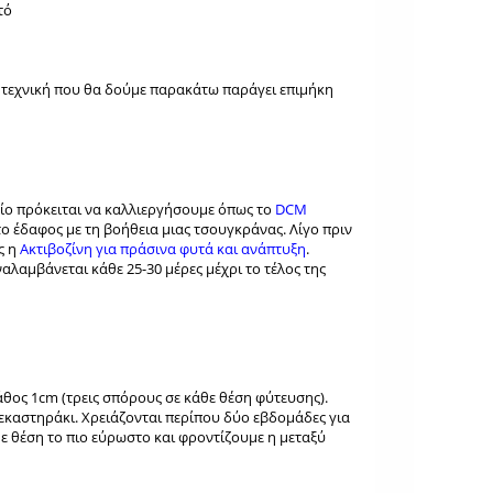
τό
η τεχνική που θα δούμε παρακάτω παράγει επιμήκη
οίο πρόκειται να καλλιεργήσουμε όπως το
DCM
το έδαφος με τη βοήθεια μιας τσουγκράνας. Λίγο πριν
ς η
Ακτιβοζίνη για πράσινα φυτά και ανάπτυξη
.
αλαμβάνεται κάθε 25-30 μέρες μέχρι το τέλος της
θος 1cm (τρεις σπόρους σε κάθε θέση φύτευσης).
ψεκαστηράκι. Χρειάζονται περίπου δύο εβδομάδες για
ε θέση το πιο εύρωστο και φροντίζουμε η μεταξύ