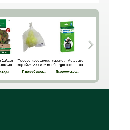
ι Σαλάτα
Ύφασμα προστασίας
Υδροπότ – Αυτόματο
Vebirat Block extreme
CY10
 φάκελος
καρπών 0,20 x 0,16 m
σύστημα ποτίσματος
200 g
όρων
Περισσότερα...
Περισσότερα...
Περισσότερα...
Περ
ότερα...