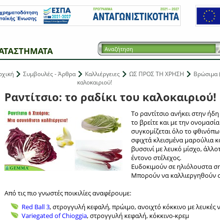
ΑΤΑΣΤΗΜΑΤΑ
ρχική
Συμβουλές - Άρθρα
Καλλιέργειες
ΩΣ ΠΡΟΣ ΤΗ ΧΡΗΣΗ
Βρώσιμα 
καλοκαιριού!
Ραντίτσιο: το ραδίκι του καλοκαιριού!
To ραντίτσιο ανήκει στην ήδ
το βρείτε και με την ονομασία
συγκομίζεται όλο το φθινόπωρ
σφιχτά κλεισμένα μαρούλια κ
βυσσινί με λευκό μίσχο, άλλο
έντονο στέλεχος.
Ευδοκιμούν σε ηλιόλουστα ση
Μπορούν να καλλιεργηθούν σε
Από τις πιο γνωστές ποικιλίες αναφέρουμε:
Red Ball 3
, στρογγυλή κεφαλή, πρώιμο, ανοιχτό κόκκινο με λευκές 
Variegated of Chioggia
, στρογγυλή κεφαλή, κόκκινο-κρεμ