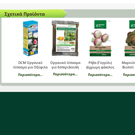
Σχετικά Προϊόντα
DCM Οργανικό
Οργανικό λίπασμα
Ρέβα (Γογγύλι)
Μαρούλ
λίπασμα για Οξύφιλα
για Εσπεριδοειδή
Δίχρωμη φάκελος
Βιολετί
φυτά 800 g
σπόρων
σπ
Περισσότερα...
Περισσότερα...
Περισσότερα...
Περισσ