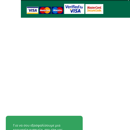
Για να σου εξασφαλίσουμε μια
κορυφαία εμπειρία, στο site μας