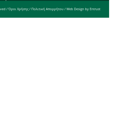
rved /
Όροι Χρήσης
/
Πολιτική Απορρήτου
/ Web Design by
Entrust