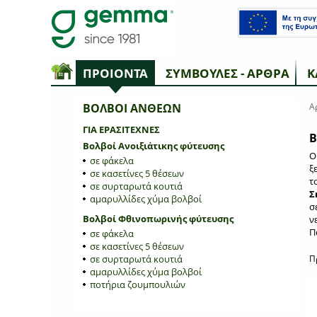
ΠΡΟΙΟΝΤΑ
ΣΥΜΒΟΥΛΕΣ - ΑΡΘΡΑ
Κ
ΒΟΛΒΟΙ ΑΝΘΕΩΝ
Α
ΓΙΑ ΕΡΑΣΙΤΕΧΝΕΣ
Β
Βολβοί Ανοιξιάτικης φύτευσης
Ο
σε φάκελα
ξ
σε κασετίνες 5 θέσεων
τ
σε συρταρωτά κουτιά
Σ
αμαρυλλίδες χύμα βολβοί
σ
Βολβοί Φθινοπωρινής φύτευσης
ν
Π
σε φάκελα
σε κασετίνες 5 θέσεων
σε συρταρωτά κουτιά
Π
αμαρυλλίδες χύμα βολβοί
ποτήρια ζουμπουλιών