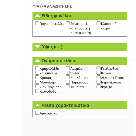
ΦΙΛΤΡΑ ΑΝΑΖΗΤΗΣΗΣ
Είδος φακέλου
Royal ποικιλίες
Smart pack
Κλασσική
(οικονομική
σειρά
συσεκυασία)
Ύψος (εκ.)
Ονομασία είδους
Αμαρυλλίδα
Ανεμώνη
Γκάλανθος
Ζουμπούλι
Ίριδα
Κάλλα
Κρόκος
Κυκλάμινο
Λίλιουμ Trom.
Μούσκαρι
Νάρκισσος
Νεραγκούλα
Ορνιθόγκαλο
Τουλίπα
Φρέζια
Χιονόδοξα
Λοιπά χαρακτηριστικά
Αρωματικό