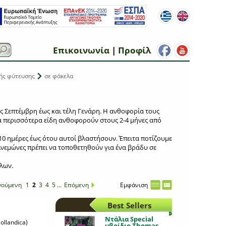
Επικοινωνία
|
Προφίλ
ής φύτευσης
σε φάκελα
ς Σεπτέμβρη έως και τέλη Γενάρη. Η ανθοφορία τους
τα περισσότερα είδη ανθοφορούν στους 2-4 μήνες από
10 ημέρες έως ότου αυτοί βλαστήσουν. Έπειτα ποτίζουμε
 Ανεμώνες πρέπει να τοποθετηθούν για ένα βράδυ σε
λων.
γούμενη
1
2
3
4
5
...
Επόμενη
Εμφάνιση
Best Sellers
Ντάλια Special
ollandica)
υβρίδιο Thomas