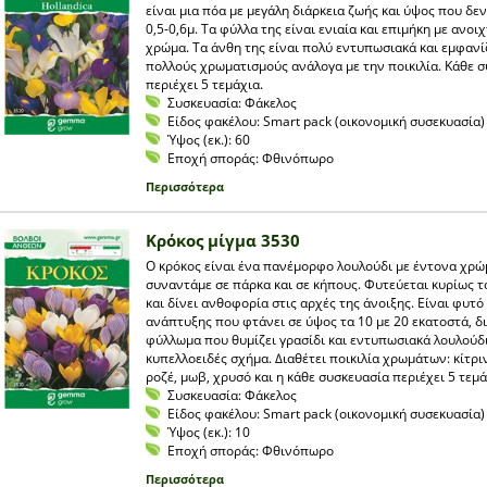
είναι μια πόα με μεγάλη διάρκεια ζωής και ύψος που δε
0,5-0,6μ. Τα φύλλα της είναι ενιαία και επιμήκη με ανοι
χρώμα. Τα άνθη της είναι πολύ εντυπωσιακά και εμφανί
πολλούς χρωματισμούς ανάλογα με την ποικιλία. Κάθε 
περιέχει 5 τεμάχια.
Συσκευασία:
Φάκελος
Είδος φακέλου:
Smart pack (οικονομική συσεκυασία)
Ύψος (εκ.):
60
Εποχή σποράς:
Φθινόπωρο
Περισσότερα
Κρόκος μίγμα 3530
Ο κρόκος είναι ένα πανέμορφο λουλούδι με έντονα χρ
συναντάμε σε πάρκα και σε κήπους. Φυτεύεται κυρίως 
και δίνει ανθοφορία στις αρχές της άνοιξης. Είναι φυτ
ανάπτυξης που φτάνει σε ύψος τα 10 με 20 εκατοστά, δ
φύλλωμα που θυμίζει γρασίδι και εντυπωσιακά λουλούδ
κυπελλοειδές σχήμα. Διαθέτει ποικιλία χρωμάτων: κίτριν
ροζέ, μωβ, χρυσό και η κάθε συσκευασία περιέχει 5 τεμά
Συσκευασία:
Φάκελος
Είδος φακέλου:
Smart pack (οικονομική συσεκυασία)
Ύψος (εκ.):
10
Εποχή σποράς:
Φθινόπωρο
Περισσότερα