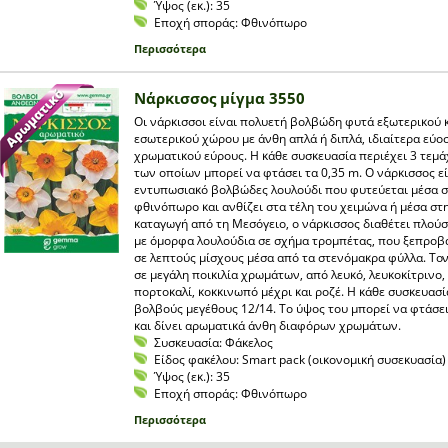
Ύψος (εκ.):
35
Εποχή σποράς:
Φθινόπωρο
Περισσότερα
Νάρκισσος μίγμα 3550
Οι νάρκισσοι είναι πολυετή βολβώδη φυτά εξωτερικού 
εσωτερικού χώρου με άνθη απλά ή διπλά, ιδιαίτερα εύο
χρωματικού εύρους. Η κάθε συσκευασία περιέχει 3 τεμά
των οποίων μπορεί να φτάσει τα 0,35 m. Ο νάρκισσος εί
εντυπωσιακό βολβώδες λουλούδι που φυτεύεται μέσα 
φθινόπωρο και ανθίζει στα τέλη του χειμώνα ή μέσα στ
καταγωγή από τη Μεσόγειο, ο νάρκισσος διαθέτει πλού
με όμορφα λουλούδια σε σχήμα τρομπέτας, που ξεπρο
σε λεπτούς μίσχους μέσα από τα στενόμακρα φύλλα. Το
σε μεγάλη ποικιλία χρωμάτων, από λευκό, λευκοκίτρινο, 
πορτοκαλί, κοκκινωπό μέχρι και ροζέ. Η κάθε συσκευασί
βολβούς μεγέθους 12/14. Tο ύψος του μπορεί να φτάσει
και δίνει αρωματικά άνθη διαφόρων χρωμάτων.
Συσκευασία:
Φάκελος
Είδος φακέλου:
Smart pack (οικονομική συσεκυασία)
Ύψος (εκ.):
35
Εποχή σποράς:
Φθινόπωρο
Περισσότερα