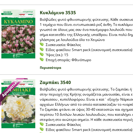
Κυκλάμινο 3535
Βολβώδες φυτό φθινοπωρινής φύτευσης. Κάθε συσκευα
1 τεμάχιο που δίνει εντυπωσιακά ροζ άνθη. Το κυκλάμιν
γνωστό σε όλους μας σαν ένα πανέμορφο λουλούδι που
σήμα κατατεθέν της Ελληνικής υπαίθρου. Είναι πολύ δ
γλάστρας με λουλούδια όλο το Χειμώνα
Συσκευασία:
Φάκελος
Είδος φακέλου:
Smart pack (οικονομική συσεκυασία)
Ύψος (εκ.):
15
Εποχή σποράς:
Φθινόπωρο
Περισσότερα
Ζαμπάκι 3540
Βολβώδες φυτό φθινοπωρινής φύτευσης. Το ζαμπάκι ή
στην περιοχή της Κρήτης ονομάζεται μανουσάκι, είναι 
νάρκισσου , κυπελλοφόρου. Είναι ο κατ΄ εξοχήν Νάρκι
αρχαίων Ελλήνων από το οποίο κατασκεύαζαν το «ναρκί
Το ζαμπάκι φτάνει σε ύψος 30-40 εκατοστών και σχηματ
περίπου 10 διπλών λευκών λουλουδιών, που καταλήγει 
στεφάνη στο ανώτερο σημείο. Η κάθε συσκευασία περιέχ
Συσκευασία:
Φάκελος
Είδος φακέλου:
Smart pack (οικονομική συσεκυασία)