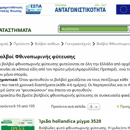
ΑΤΑΣΤΗΜΑΤΑ
ρχική
Προϊόντα
Βολβοί ανθέων
Για ερασιτέχνες
Βολβοί Φθινοπωριν
ολβοί Φθινοπωρινής φύτευσης
ι βολβοί φθινοπωρινής φύτευσης φυτεύονται σε όλη την Ελλάδα από αρχέ
εκινάει σε κάποια είδη από τον πρώτο μήνα (Αμαρυλλίδες Πρεπαρέ) , ενώ 
ον μήνα σποράς.
ημαντικό:
Όταν φυτευθούν οι βολβοί χρειάζεται να τους ποτίζουμε κάθε 
ε πιο τακτά χρονικά διαστήματα (κάθε 4-6 ημέρες). Οι Νεραγκούλες και οι
ερό ώστε να "φουσκώσουν" και έπειτα να φυτευθούν.
αρακάτω θα βρείτε βολβούς φθινοπωρινής φύτευσης σε συσκευασία φακέ
ροϊόντα 6-10 από 105
Προη
Προϊόντα
ανά σελίδα
5
Ίριδα hollandica μίγμα 3520
Βολβώδες φυτό φθινοπωρινής φύτευσης. Η ίριδα (iris H