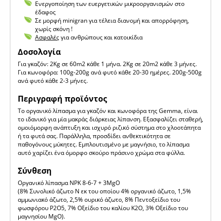
Ενεργοποίηση των ευεργετικών μικροοργανισμών στο
έδαφος
Σε μορφή minigran για τέλεια διανομή και απορρόφηση,
χωρίς σκόνη !
Ασφαλές
για ανθρώπους και κατοικίδια
Δοσολογία
Για γκαζόν: 2Kg σε 60m2 κάθε 1 μήνα. 2Kg σε 20m2 κάθε 3 μήνες.
Για κωνοφόρα: 100g-200g ανά φυτό κάθε 20-30 ημέρες. 200g-500g
ανά φυτό κάθε 2-3 μήνες.
Περιγραφή προϊόντος
Το οργανικό λίπασμα για γκαζόν και κωνοφόρα της Gemma, είναι
το ιδανικό για μία μακράς διάρκειας λίπανση. Εξασφαλίζει σταθερή,
ομοιόμορφη ανάπτυξη και ισχυρό ριζικό σύστημα στο χλοοτάπητα
ή τα φυτά σας. Παράλληλα, προσδίδει ανθεκτικότητα σε
παθογόνους μύκητες. Εμπλουτισμένο με μαγνήσιο, το λίπασμα
αυτό χαρίζει ένα όμορφο σκούρο πράσινο χρώμα στα φύλλα.
Σύνθεση
Οργανικό λίπασμα NPK 8-6-7 + 3MgO
(8% Συνολικό άζωτο Ν εκ του οποίου 4% οργανικό άζωτο, 1,5%
αμμωνιακό άζωτο, 2,5% ουρικό άζωτο, 8% Πεντοξείδιο του
φωσφόρου P2O5, 7% Οξείδιο του καλίου Κ2Ο, 3% Οξείδιο του
μαγνησίου MgO).