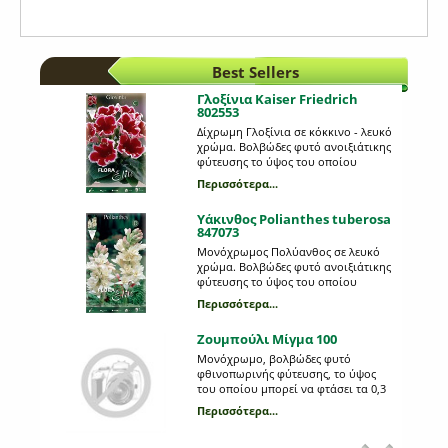
Best Sellers
Γλοξίνια Kaiser Friedrich
802553
Δίχρωμη Γλοξίνια σε κόκκινο - λευκό
χρώμα. Βολβώδες φυτό ανοιξιάτικης
φύτευσης το ύψος του οποίου
μπορεί να φτάσει τα 0,25 μέτρα. Η
Περισσότερα...
κάθε συσκευασία περιέχει 1 βολβό.
Υάκινθος Polianthes tuberosa
847073
Μονόχρωμος Πολύανθος σε λευκό
χρώμα. Βολβώδες φυτό ανοιξιάτικης
φύτευσης το ύψος του οποίου
μπορεί να φτάσει τα 0,75 μέτρα. Η
Περισσότερα...
κάθε συσκευασία περιέχει 3
βολβούς.
Ζουμπούλι Μίγμα 100
Μονόχρωμο, βολβώδες φυτό
φθινοπωρινής φύτευσης, το ύψος
του οποίου μπορεί να φτάσει τα 0,3
m. Η κάθε συσκευασία περιέχει 3
Περισσότερα...
βολβούς, διαφορετικού χρώματος,
μεγέθους 18/19.
Αμαρυλλίδα λεύκη πρεπαρέ