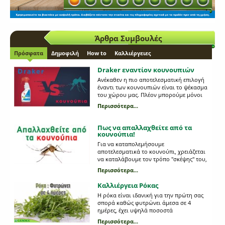
Άρθρα Συμβουλές
Πρόσφατα
Δημοφιλή
How to
Καλλιέργειες
Draker εναντίον κουνουπιών
Ανέκαθεν η πιο αποτελεσματική επιλογή
έναντι των κουνουπιών είναι το ψέκασμα
του χώρου μας. Πλέον μπορούμε μόνοι
μας να καταπολεμήσουμε τα κουνούπια
Περισσότερα...
εύκολα, γρήγορα, οικονομικά και με
ασφάλεια !
Πως να απαλλαχθείτε από τα
κουνούπια!
Για να καταπολεμήσουμε
αποτελεσματικά το κουνούπι, χρειάζεται
να καταλάβουμε τον τρόπο "σκέψης" του,
δηλαδή τις συνήθειες του και τον τρόπο
Περισσότερα...
ζωής του.
Καλλιέργεια Ρόκας
Η ρόκα είναι ιδανική για την πρώτη σας
σπορά καθώς φυτρώνει άμεσα σε 4
ημέρες, έχει υψηλά ποσοστά
φυτρωτικότητας και συγκομίζεται
Περισσότερα...