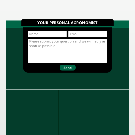
κάθε συσκευασία περιέχει 5 βολβούς
Περισσότερα...
μεγέθους 12+.
Ντάλια Philadelphia 234705
YOUR PERSONAL AGRONOMIST
Μονόχρωμη Ποικιλία Υβρίδιο Ντάλιας σε
κόκκινο χρώμα. Βολβώδες φυτό
ανοιξιάτικης φύτευσης το ύψος του
οποίου μπορεί να φτάσει το 1 μέτρο. Η
Περισσότερα...
κάθε συσκευασία περιέχει 1 βολβό.
Ντάλια Arabian night 605642
Μονόχρωμη Ντάλια σε μπορντώ χρώμα.
Βολβώδες φυτό ανοιξιάτικης φύτευσης
το ύψος του οποίου μπορεί να φτάσει τo
1 μέτρo. Η κάθε συσκευασία περιέχει 1
Περισσότερα...
βολβό.