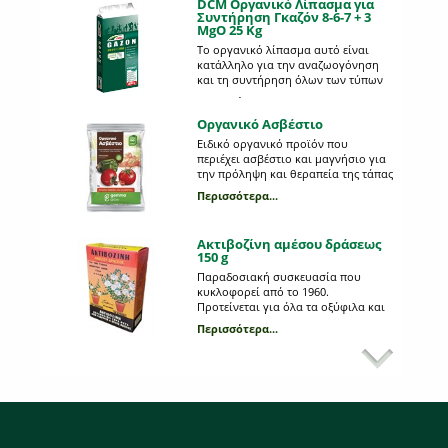
DCM Οργανικό Λίπασμα για
Συντήρηση Γκαζόν 8-6-7 + 3
MgO 25 Kg
Το οργανικό λίπασμα αυτό είναι
κατάλληλο για την αναζωογόνηση
και τη συντήρηση όλων των τύπων
γκαζόν.Καθόλη τη διάρκεια του
Περισσότερα...
έτους αυτό το ήπιο λίπασμα
Οργανικό Ασβέστιο
προσδίδει όλα τα θρεπτικά στοιχεία
για μια συνεχή ανάπτυξη,δυνατές
Ειδικό οργανικό προϊόν που
ρίζες και ένα βαθύ πράσινο χρώμα.
περιέχει ασβέστιο και μαγνήσιο για
#400kgmix
την πρόληψη και θεραπεία της τάπας
της ντομάτας και της πιπεριάς.
Περισσότερα...
Φυσικής προέλευσης από όστρακα
κατάλληλο για βιολογική
καλλιέργεια.
Ακτιβοζίνη αμέσου δράσεως
150 g
Παραδοσιακή συσκευασία που
κυκλοφορεί από το 1960.
Προτείνεται για όλα τα οξύφιλα και
ανθοφόρα φυτά. Οικονομική και
Περισσότερα...
αποτελεσματική. Περιέχει σύχρονο
Ακτιβοζίνη για Οξύφιλα φυτά
οργανοχημικό λίπασμα σε minigran
400 g
μορφή.
Οργανοχημικό λίπασμα ειδικό για
όλα τα οξύφιλα φυτά όπως
γαρδένια, καμέλια, φούλι, ορτανσία,
αζαλέα κ.α.
Περισσότερα...