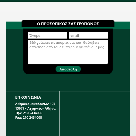
Περισσότερα...
DCM ECOR 4 Οργανικό
Λίπασμα NPK 7-7-10 DCM 25 Kg
Οργανικό λίπασμα κατάλληλο για
Ο ΠΡΟΣΩΠΙΚΟΣ ΣΑΣ ΓΕΩΠΟΝΟΣ
όλα τα οπωροφόρα φυτά, όπως
αχλαδιές, βερυκοκιές, κερασιές,
μηλιές, λεμονιές, αμυγδαλιές,
Περισσότερα...
φυλλώδη λαχανικά, κηπευτικά,
τριαντάφυλλα κ.α. #400kgmix
ΕΠΚΟΙΝΩΝΙΑ
Λ.Θρακομακεδόνων 107
13679 - Αχαρνές - Αθήνα
Τηλ: 210 2434006
Fax: 210 2434008