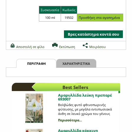
Συσκευασία
Κωδικός
100 ml
19502
Βρες κατάστημα κοντά σου
Αποστολή σε φίλο
Εκτύπωση
Μοιράσου
ΠΕΡΙΓΡΑΦΗ
ΧΑΡΑΚΤΗΡΙΣΤΙΚΑ
Best Sellers
Αμαρυλλίδα λεύκη πρεπαρέ
693007
Βολβώδες φυτό φθινοπωρινής
φύτευσης, με μεγάλα εντυπωσιακά
άνθη σε λευκό χρώμα του γένους
Ηippeastrum. Θυμίζει κρίνο και
Περισσότερα...
βρίσκεται πάνω σε μακριά στελέχη,
μήκους 45- 50 εκατοστών. Όταν
Αμαρυλλίδα κόκκινη
ανθίζει δημιουργεί σε κάθε στέλεχος