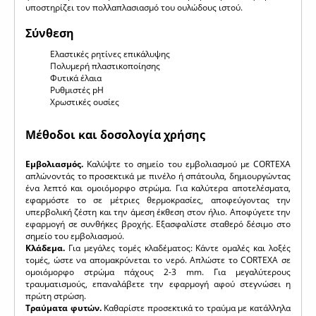
υποστηρίζει τον πολλαπλασιασμό του ουλώδους ιστού.
Σύνθεση
Ελαστικές ρητίνες επικάλυψης
Πολυμερή πλαστικοποίησης
Φυτικά έλαια
Ρυθμιστές pH
Χρωστικές ουσίες
Μέθοδοι και δοσολογία χρήσης
Εμβολιασμός.
Καλύψτε το σημείο του εμβολιασμού με CORTEXA
απλώνοντάς το προσεκτικά με πινέλο ή σπάτουλα, δημιουργώντας
ένα λεπτό και ομοιόμορφο στρώμα. Για καλύτερα αποτελέσματα,
εφαρμόστε το σε μέτριες θερμοκρασίες, αποφεύγοντας την
υπερβολική ζέστη και την άμεση έκθεση στον ήλιο. Αποφύγετε την
εφαρμογή σε συνθήκες βροχής. Εξασφαλίστε σταθερό δέσιμο στο
σημείο του εμβολιασμού.
Κλάδεμα.
Για μεγάλες τομές κλαδέματος: Κάντε ομαλές και λοξές
τομές, ώστε να απομακρύνεται το νερό. Απλώστε το CORTEXA σε
ομοιόμορφο στρώμα πάχους 2-3 mm. Για μεγαλύτερους
τραυματισμούς, επαναλάβετε την εφαρμογή αφού στεγνώσει η
πρώτη στρώση.
Τραύματα φυτών.
Καθαρίστε προσεκτικά το τραύμα με κατάλληλα