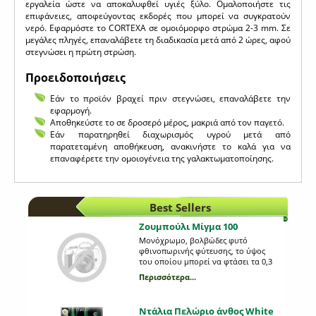
εργαλεία ώστε να αποκαλυφθεί υγιές ξύλο. Ομαλοποιήστε τις
επιφάνειες, αποφεύγοντας εκδορές που μπορεί να συγκρατούν
νερό. Εφαρμόστε το CORTEXA σε ομοιόμορφο στρώμα 2-3 mm. Σε
μεγάλες πληγές, επαναλάβετε τη διαδικασία μετά από 2 ώρες, αφού
στεγνώσει η πρώτη στρώση.
Προειδοποιήσεις
Εάν το προϊόν βραχεί πριν στεγνώσει, επαναλάβετε την
εφαρμογή.
Αποθηκεύστε το σε δροσερό μέρος, μακριά από τον παγετό.
Εάν παρατηρηθεί διαχωρισμός υγρού μετά από
παρατεταμένη αποθήκευση, ανακινήστε το καλά για να
επαναφέρετε την ομοιογένεια της γαλακτωματοποίησης.
Best Sellers
Ζουμπούλι Μίγμα 100
Μονόχρωμο, βολβώδες φυτό
φθινοπωρινής φύτευσης, το ύψος
του οποίου μπορεί να φτάσει τα 0,3
m. Η κάθε συσκευασία περιέχει 3
Περισσότερα...
βολβούς, διαφορετικού χρώματος,
μεγέθους 18/19.
Ντάλια Πελώριο άνθος White