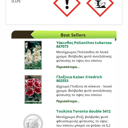
(CLP):
Best Sellers
Υάκινθος Polianthes tuberosa
847073
Μονόχρωμος Πολύανθος σε λευκό
χρώμα. Βολβώδες φυτό ανοιξιάτικης
φύτευσης το ύψος του οποίου
μπορεί να φτάσει τα 0,75 μέτρα. Η
Περισσότερα...
κάθε συσκευασία περιέχει 3
βολβούς.
Γλοξίνια Kaiser Friedrich
802553
Δίχρωμη Γλοξίνια σε κόκκινο - λευκό
χρώμα. Βολβώδες φυτό ανοιξιάτικης
φύτευσης το ύψος του οποίου
μπορεί να φτάσει τα 0,25 μέτρα. Η
Περισσότερα...
κάθε συσκευασία περιέχει 1 βολβό.
Τουλίπα Toronto double 5412
Μονόχρωμο (Ροζ), βολβώδες φυτό
φθινοπωρινής φύτευσης, το ύψος
του οποίου μπορεί να φτάσει τα 0,2