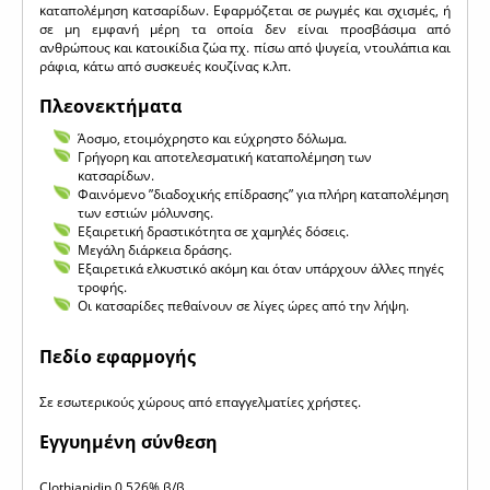
καταπολέμηση κατσαρίδων. Εφαρμόζεται σε ρωγμές και σχισμές, ή
σε μη εμφανή μέρη τα οποία δεν είναι προσβάσιμα από
ανθρώπους και κατοικίδια ζώα πχ. πίσω από ψυγεία, ντουλάπια και
ράφια, κάτω από συσκευές κουζίνας κ.λπ.
Πλεονεκτήματα
Άοσμο, ετοιμόχρηστο και εύχρηστο δόλωμα.
Γρήγορη και αποτελεσματική καταπολέμηση των
κατσαρίδων.
Φαινόμενο ”διαδοχικής επίδρασης” για πλήρη καταπολέμηση
των εστιών μόλυνσης.
Εξαιρετική δραστικότητα σε χαμηλές δόσεις.
Μεγάλη διάρκεια δράσης.
Εξαιρετικά ελκυστικό ακόμη και όταν υπάρχουν άλλες πηγές
τροφής.
Οι κατσαρίδες πεθαίνουν σε λίγες ώρες από την λήψη.
Πεδίο εφαρμογής
Σε εσωτερικούς χώρους από επαγγελματίες χρήστες.
Εγγυημένη σύνθεση
Clothianidin 0,526% β/β