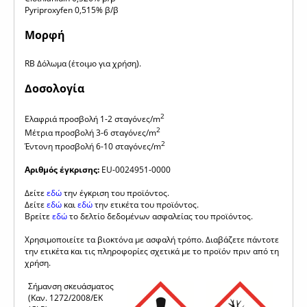
Pyriproxyfen 0,515% β/β
Μορφή
RB Δόλωμα (έτοιμο για χρήση).
Δοσολογία
2
Ελαφριά προσβολή 1-2 σταγόνες/m
2
Μέτρια προσβολή 3-6 σταγόνες/m
2
Έντονη προσβολή 6-10 σταγόνες/m
Αριθμός έγκρισης:
EU-0024951-0000
Δείτε
εδώ
την έγκριση του προϊόντος.
Δείτε
εδώ
και
εδώ
την ετικέτα του προϊόντος.
Βρείτε
εδώ
το δελτίο δεδομένων ασφαλείας του προϊόντος.
Χρησιμοποιείτε τα βιοκτόνα με ασφαλή τρόπο. Διαβάζετε πάντοτε
την ετικέτα και τις πληροφορίες σχετικά με το προϊόν πριν από τη
χρήση.
Σήμανση σκευάσματος
(Καν. 1272/2008/ΕΚ