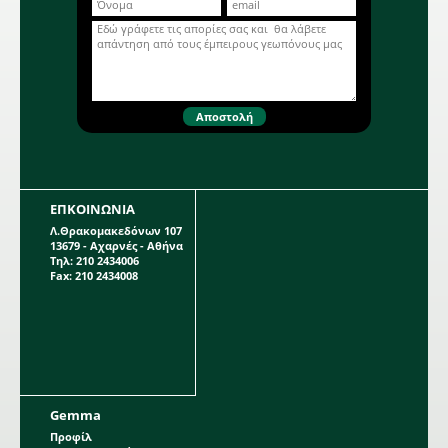
βολβούς μεγέθους 12+.
ΕΠΚΟΙΝΩΝΙΑ
Λ.Θρακομακεδόνων 107
13679 - Αχαρνές - Αθήνα
Τηλ: 210 2434006
Fax: 210 2434008
Gemma
Προφίλ