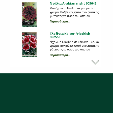
Ντάλια Arabian night 605642
Μονόχρωμη Ντάλια σε μπορντώ
χρώμα. Βολβώδες φυτό ανοιξιάτικης
φύτευσης το ύψος του οποίου
μπορεί να φτάσει τo 1 μέτρo. Η κάθε
Περισσότερα...
συσκευασία περιέχει 1 βολβό.
Γλοξίνια Kaiser Friedrich
802553
Δίχρωμη Γλοξίνια σε κόκκινο - λευκό
χρώμα. Βολβώδες φυτό ανοιξιάτικης
φύτευσης το ύψος του οποίου
μπορεί να φτάσει τα 0,25 μέτρα. Η
Περισσότερα...
κάθε συσκευασία περιέχει 1 βολβό.
Ντάλια Philadelphia 234705
Μονόχρωμη Ποικιλία Υβρίδιο
Ντάλιας σε κόκκινο χρώμα.
Βολβώδες φυτό ανοιξιάτικης
φύτευσης το ύψος του οποίου
Περισσότερα...
μπορεί να φτάσει το 1 μέτρο. Η κάθε
συσκευασία περιέχει 1 βολβό.
Αμαρυλλίδα λεύκη πρεπαρέ
693007
Βολβώδες φυτό φθινοπωρινής
φύτευσης, με μεγάλα εντυπωσιακά
άνθη σε λευκό χρώμα του γένους
Ηippeastrum. Θυμίζει κρίνο και
Περισσότερα...