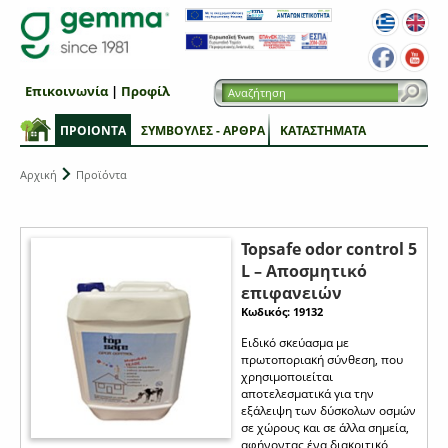
Επικοινωνία
|
Προφίλ
ΠΡΟΙΟΝΤΑ
ΣΥΜΒΟΥΛΕΣ - ΑΡΘΡΑ
ΚΑΤΑΣΤΗΜΑΤΑ
Αρχική
Προϊόντα
Topsafe odor control 5
L – Αποσμητικό
επιφανειών
Κωδικός: 19132
Ειδικό σκεύασμα με
πρωτοποριακή σύνθεση, που
χρησιμοποιείται
αποτελεσματικά για την
εξάλειψη των δύσκολων οσμών
σε χώρους και σε άλλα σημεία,
αφήνοντας ένα διακριτικό