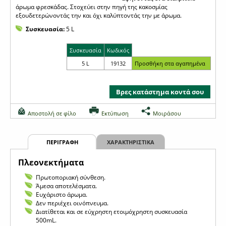
άρωμα φρεσκάδας. Στοχεύει στην πηγή της κακοσμίας
εξουδετερώνοντάς την και όχι καλύπτοντάς την με άρωμα.
Συσκευασία:
5 L
Συσκευασία
Κωδικός
5 L
19132
Βρες κατάστημα κοντά σου
Αποστολή σε φίλο
Εκτύπωση
Μοιράσου
ΠΕΡΙΓΡΑΦΗ
ΧΑΡΑΚΤΗΡΙΣΤΙΚΑ
Πλεονεκτήματα
Πρωτοποριακή σύνθεση.
Άμεσα αποτελέσματα.
Ευχάριστο άρωμα.
Δεν περιέχει οινόπνευμα.
Διατίθεται και σε εύχρηστη ετοιμόχρηστη συσκευασία
500mL.