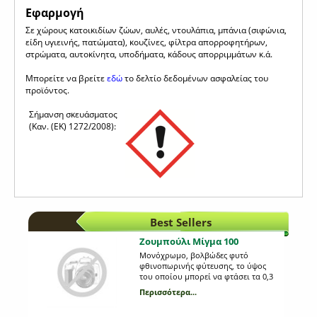
Εφαρμογή
Σε χώρους κατοικιδίων ζώων, αυλές, ντουλάπια, μπάνια (σιφώνια,
είδη υγιεινής, πατώματα), κουζίνες, φίλτρα απορροφητήρων,
στρώματα, αυτοκίνητα, υποδήματα, κάδους απορριμμάτων κ.ά.
Μπορείτε να βρείτε
εδώ
το δελτίο δεδομένων ασφαλείας του
προϊόντος.
Σήμανση σκευάσματος
(Καν. (ΕΚ) 1272/2008):
Best Sellers
Ζουμπούλι Μίγμα 100
Μονόχρωμο, βολβώδες φυτό
φθινοπωρινής φύτευσης, το ύψος
του οποίου μπορεί να φτάσει τα 0,3
m. Η κάθε συσκευασία περιέχει 3
Περισσότερα...
βολβούς, διαφορετικού χρώματος,
μεγέθους 18/19.