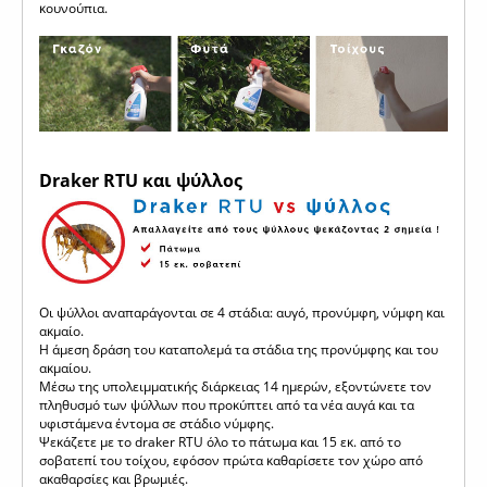
κουνούπια.
Draker RTU και ψύλλος
Οι ψύλλοι αναπαράγονται σε 4 στάδια: αυγό, προνύμφη, νύμφη και
ακμαίο.
Η άμεση δράση του καταπολεμά τα στάδια της προνύμφης και του
ακμαίου.
Μέσω της υπολειμματικής διάρκειας 14 ημερών, εξοντώνετε τον
πληθυσμό των ψύλλων που προκύπτει από τα νέα αυγά και τα
υφιστάμενα έντομα σε στάδιο νύμφης.
Ψεκάζετε με το draker RTU όλο το πάτωμα και 15 εκ. από το
σοβατεπί του τοίχου, εφόσον πρώτα καθαρίσετε τον χώρο από
ακαθαρσίες και βρωμιές.