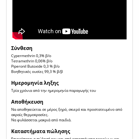
Σύνθεση
Cypermethrin 0,3% β/ο
Tetramethrin 0,06% β/ο
Piperonil Butoxide 0,3 % β/ο
Βοηθητικές ουσίες 99,3 % β/β
Ημερομηνία ληξης
Τρία χρόνια από την ημερομηνία παραγωγής του
Αποθήκευση
Να αποθηκεύεται σε μέρος ξηρό, σκιερό και προστατευμένο από
ακραίς θερμοκρασίες.
Να φυλάσσεται μακριά από παιδιά.
Καταστήματα πώλησης
Επιτρέπεται η πώλησή του και από καταστήματα τροφίμων και