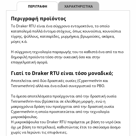
ΠΕΡΙΓΡΑΦΗ
ΧΑΡΑΚΤΗΡΙΣΤΙΚΑ
Περιγραφή προϊόντος
Το Draker RTU είναι ένα σύγχρονο εντομοκτόνο, το οποίο
καταπολεμά πολλά έντομα στόχους, όπως κουνούπια, κουνούπια
τίγρης, ψύλλους, κατσαρίδες, μυρμήγκια, βρωμούσες, ακάρεα,
μύγες κ.ά.
Η σύγχρονη τεχνολογία παραγωγής του το καθιστά ένα από τα πιο
δημοφιλή προϊόντα τόσο στην οικειακή όσο και στην
επαγγελματική αγορά.
Γιατί το Draker RTU είναι τόσο μοναδικό;
Αποτελείται από δύο δραστικές ουσίες (Cypermethrin και
Tetramethrin) αλλά και ένα ειδικό συνεργιστικό το PBO.
Τα άμεσα αποτελέσματα προέρχονται από την δραστική ουσία
Tetramethrin-που βρίσκεται σε ελεύθερη μορφή-, ενώ η
μακροχρόνια δράση του προέρχεται από την δραστική ουσία
Cypermethrin η οποία προστατεύεται από την τεχνολογία
μικροκάψουλας.
Η μικροκάψουλα του Draker RTU παράγεται με βάση το νερό (και
όχι με βάση το πετρέλαιο), καθιστώντας έτσι το σκεύασμα άοσμο
χωρίς να λερώνει τις επιφάνειες.