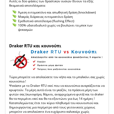
Αυτές οι δύο φάσεις των δραστικών ουσιών δίνουν τα εξής
θεαματικά αποτελέσματα:
Άμεση εντομοκτόνο και απωθητική δράση (knockdown)
Μακράς διάρκειας εντομοκτόνο δράση
Ερεθιστικό αποτέλεσμα (flushing Effect)
100% υδατοδιαλυτό χωρίς να βουλώνει τα μπεκ των
ψεκασμών
Draker RTU και κουνούπι
Τώρα μπορείτε να απολαύσετε τον κήπο και το μπαλκόνι σας χωρίς
κουνούπια !
Ψεκάστε με το Draker RTU εκεί που να κουνούπια αναγκάζονται να
κρυφτούν. Τα μέρη αυτά είναι το γκαζόν, τα πράσινα μέρη των
φυτών σας (κωνοφόρα, θάμνοι, αναρριχώμενα φυτά) και το draker
θα τα περιμένει εκεί και θα τα εξοντώνει για έως 14 ημέρες !
Καταπολεμώντας έτσι τον κύριο πληθυσμό του κουνουπιού και
δημιουργώντας μια περίμετρο από τους γειτονικούς χώρους
μπορείτε να απολαύσετε ένα ευχάριστο καλοκαίρι χωρίς