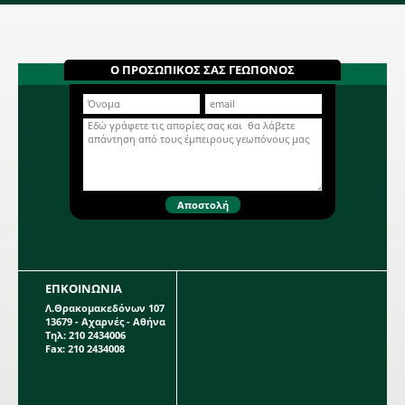
συσκευασία περιέχει 1 βολβό.
Ντάλια Arabian night 605642
Μονόχρωμη Ντάλια σε μπορντώ
χρώμα. Βολβώδες φυτό ανοιξιάτικης
Ο ΠΡΟΣΩΠΙΚΟΣ ΣΑΣ ΓΕΩΠΟΝΟΣ
φύτευσης το ύψος του οποίου
μπορεί να φτάσει τo 1 μέτρo. Η κάθε
Περισσότερα...
συσκευασία περιέχει 1 βολβό.
ΕΠΚΟΙΝΩΝΙΑ
Λ.Θρακομακεδόνων 107
13679 - Αχαρνές - Αθήνα
Τηλ: 210 2434006
Fax: 210 2434008