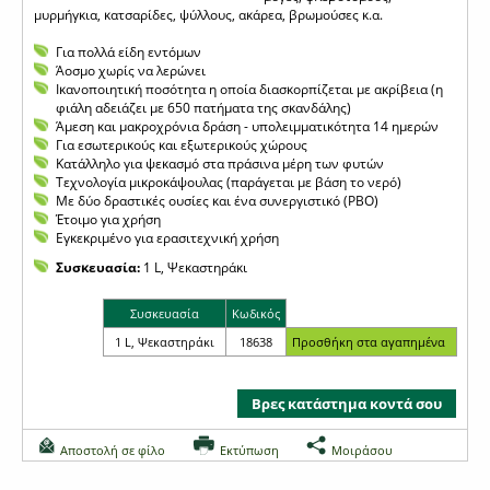
μυρμήγκια, κατσαρίδες, ψύλλους, ακάρεα, βρωμούσες κ.α.
Για πολλά είδη εντόμων
Άοσμο χωρίς να λερώνει
Ικανοποιητική ποσότητα η οποία διασκορπίζεται με ακρίβεια (η
φιάλη αδειάζει με 650 πατήματα της σκανδάλης)
Άμεση και μακροχρόνια δράση - υπολειμματικότητα 14 ημερών
Για εσωτερικούς και εξωτερικούς χώρους
Κατάλληλο για ψεκασμό στα πράσινα μέρη των φυτών
Τεχνολογία μικροκάψουλας (παράγεται με βάση το νερό)
Με δύο δραστικές ουσίες και ένα συνεργιστικό (PBO)
Έτοιμο για χρήση
Εγκεκριμένο για ερασιτεχνική χρήση
Συσκευασία:
1 L, Ψεκαστηράκι
Συσκευασία
Κωδικός
1 L, Ψεκαστηράκι
18638
Βρες κατάστημα κοντά σου
Αποστολή σε φίλο
Εκτύπωση
Μοιράσου