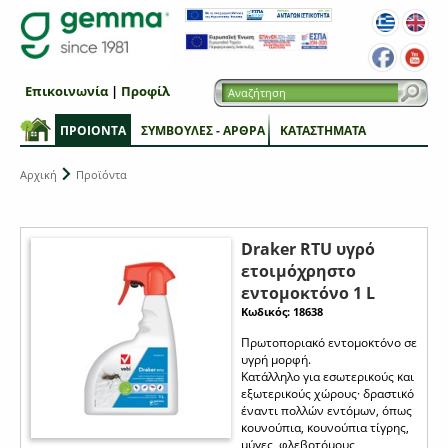
Επικοινωνία
|
Προφίλ
ΠΡΟΙΟΝΤΑ
ΣΥΜΒΟΥΛΕΣ - ΑΡΘΡΑ
ΚΑΤΑΣΤΗΜΑΤΑ
Αρχική
Προϊόντα
Draker RTU υγρό
ετοιμόχρηστο
εντομοκτόνο 1 L
Κωδικός: 18638
Πρωτοποριακό εντομοκτόνο σε
υγρή μορφή.
Κατάλληλο για εσωτερικούς και
εξωτερικούς χώρους· δραστικό
έναντι πολλών εντόμων, όπως
κουνούπια, κουνούπια τίγρης,
μύγες, φλεβοτόμους,