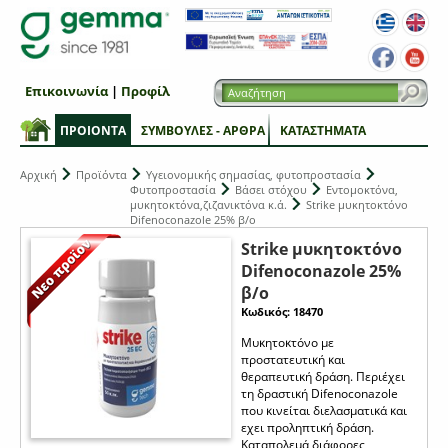
Επικοινωνία
|
Προφίλ
ΠΡΟΙΟΝΤΑ
ΣΥΜΒΟΥΛΕΣ - ΑΡΘΡΑ
ΚΑΤΑΣΤΗΜΑΤΑ
Αρχική
Προϊόντα
Υγειονομικής σημασίας, φυτοπροστασία
Φυτοπροστασία
Βάσει στόχου
Εντομοκτόνα,
μυκητοκτόνα,ζιζανικτόνα κ.ά.
Strike μυκητοκτόνο
Difenoconazole 25% β/ο
Strike μυκητοκτόνο
Difenoconazole 25%
β/ο
Κωδικός: 18470
Μυκητοκτόνο με
προστατευτική και
θεραπευτική δράση. Περιέχει
τη δραστική Difenoconazole
που κινείται διελασματικά και
εχει προληπτική δράση.
Καταπολεμά διάφορες