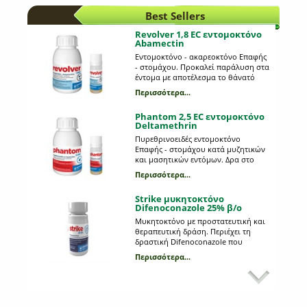
Best Sellers
Revolver 1,8 EC εντομοκτόνο
Abamectin
Εντομοκτόνο - ακαρεοκτόνο Επαφής
- στομάχου. Προκαλεί παράλυση στα
έντομα με αποτέλεσμα το θάνατό
τους από ασιτία.
Περισσότερα...
Phantom 2,5 EC εντομοκτόνο
Deltamethrin
Πυρεθρινοειδές εντομοκτόνο
Επαφής - στομάχου κατά μυζητικών
και μασητικών εντόμων. Δρα στο
νευρικό σύστημα των εντόμων και
Περισσότερα...
συγκεκριμένα στις διαύλους των
ιόντων Na στις προσυναπτικές
Strike μυκητοκτόνο
μεμβράνες των νευρικών κυττάρων.
Difenoconazole 25% β/ο
Μυκητοκτόνο με προστατευτική και
θεραπευτική δράση. Περιέχει τη
δραστική Difenoconazole που
κινείται διελασματικά και εχει
Περισσότερα...
προληπτική δράση. Καταπολεμά
Οξυκλώρ 50 WP μυκητοκτόνο-
διάφορες μυκητολογικές ασθένειες
βακτηριοκτόνο
σε μηλοειδή, πυρηνόκαρπα,
καλλωπιστικά κ.ά. Difenoconazole
Μυκητοκτόνο - βακτηριοκτόνο.
25% β/ο
Επαφής με προστατευτική δράση.