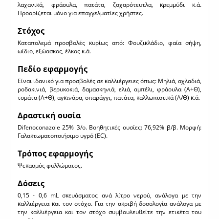
λαχανικά, φράουλα, πατάτα, ζαχαρότευτλα, κρεμμύδι κ.ά.
Προορίζεται μόνο για επαγγελματίες χρήστες.
Στόχος
Καταπολεμά προσβολές κυρίως από: Φουζικλάδιο, φαία σήψη,
ωίδιο, εξώασκος, έλκος κ.ά.
Πεδίο εφαρμογής
Είναι ιδανικό για προσβολές σε καλλιέργειες όπως: Μηλιά, αχλαδιά,
ροδακινιά, βερυκοκιά, δαμασκηνιά, ελιά, αμπέλι, φράουλα (Α+Θ),
τομάτα (Α+Θ), αγκινάρα, σπαράγγι, πατάτα, καλλωπιστικά (A/Θ) κ.ά.
Δραστική ουσία
Difenoconazole 25% β/ο. Βοηθητικές ουσίες: 76,92% β/β. Μορφή:
Γαλακτωματοποιήσιμο υγρό (EC).
Τρόπος εφαρμογής
Ψεκασμός φυλλώματος.
Δόσεις
0,15 - 0,6 mL σκευάσματος ανά λίτρο νερού, ανάλογα με την
καλλιέργεια και τον στόχο. Για την ακριβή δοσολογία ανάλογα με
την καλλιέργεια και τον στόχο συμβουλευθείτε την ετικέτα του