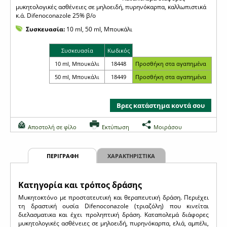
μυκητολογικές ασθένειες σε μηλοειδή, πυρηνόκαρπα, καλλωπιστικά
κ.ά. Difenoconazole 25% β/ο
Συσκευασία:
10 ml, 50 ml, Μπουκάλι
Συσκευασία
Κωδικός
10 ml, Μπουκάλι
18448
50 ml, Μπουκάλι
18449
Βρες κατάστημα κοντά σου
Αποστολή σε φίλο
Εκτύπωση
Μοιράσου
ΠΕΡΙΓΡΑΦΗ
ΧΑΡΑΚΤΗΡΙΣΤΙΚΑ
Κατηγορία και τρόπος δράσης
Μυκητοκτόνο με προστατευτική και θεραπευτική δράση. Περιέχει
τη δραστική ουσία Difenoconazole (τριαζόλη) που κινείται
διελασματικα και έχει προληπτική δράση. Καταπολεμά διάφορες
μυκητολογικές ασθένειες σε μηλοειδή, πυρηνόκαρπα, ελιά, αμπέλι,