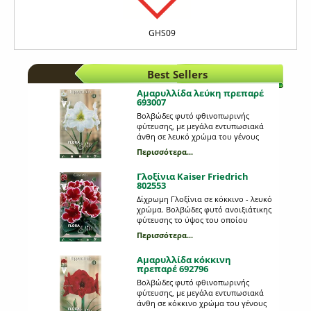
GHS09
Best Sellers
Αμαρυλλίδα λεύκη πρεπαρέ
693007
Βολβώδες φυτό φθινοπωρινής
φύτευσης, με μεγάλα εντυπωσιακά
άνθη σε λευκό χρώμα του γένους
Ηippeastrum. Θυμίζει κρίνο και
Περισσότερα...
βρίσκεται πάνω σε μακριά στελέχη,
μήκους 45- 50 εκατοστών. Όταν
Γλοξίνια Kaiser Friedrich
ανθίζει δημιουργεί σε κάθε στέλεχος
802553
4 τεράστια άνθη, διαμέτρου 15cm
περίπου. Η κάθε συσκευασία
Δίχρωμη Γλοξίνια σε κόκκινο - λευκό
περιέχει 1 βολβό μεγέθους 26/28.
χρώμα. Βολβώδες φυτό ανοιξιάτικης
φύτευσης το ύψος του οποίου
μπορεί να φτάσει τα 0,25 μέτρα. Η
Περισσότερα...
κάθε συσκευασία περιέχει 1 βολβό.
Αμαρυλλίδα κόκκινη
πρεπαρέ 692796
Βολβώδες φυτό φθινοπωρινής
φύτευσης, με μεγάλα εντυπωσιακά
άνθη σε κόκκινο χρώμα του γένους