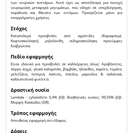
των νευρικών κυττάρων. Αυτό έχει ως αποτέλεσμα μια συνεχή
νευρομυϊκή μεταφορά μηνυμάτων, που οδηγεί σε υπερδιέγερση,
παράλυση και θάνατο των εντόμων. Προορίζεται μόνο για
επαγγελματίες χρήστες.
Στόχος
Καταπολεμά προσβολές από αγρότιδες (Καραφατμέ,
Κοφτοσκούληκο), μηλολόνθη, σιδηροσκούληκα, προνύμφες
διαβρώτικα.
Πεδίο εφαρμογής
Είναι ιδανικό για προσβολές σε καλλιέργειες όπως: Aραβόσιτος,
σόργο, κεχρί, γλυκό καλαμπόκι, βαμβάκι, ηλίανθος, καρότο, τομάτα,
μελιτζάνα, πιπεριά, καπνός, πατάτα, μαρούλια & σαλατικά,
καλλωπιστικά φυτά κ.ά.
Δραστική ουσία
Lambda - cyhalothrin 0,4% β/β. Βοηθητικές ουσίες: 99,59% β/β.
Μορφή: Κοκκώδες (GR).
Τρόπος εφαρμογής
Απευθείας εφαρμογή στο έδαφος.
Δόσεις