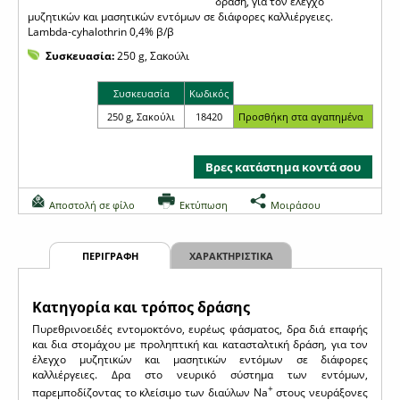
δράση, για τον έλεγχο
μυζητικών και μασητικών εντόμων σε διάφορες καλλιέργειες.
Lambda-cyhalothrin 0,4% β/β
Συσκευασία:
250 g, Σακούλι
Συσκευασία
Κωδικός
250 g, Σακούλι
18420
Βρες κατάστημα κοντά σου
Αποστολή σε φίλο
Εκτύπωση
Μοιράσου
ΠΕΡΙΓΡΑΦΗ
ΧΑΡΑΚΤΗΡΙΣΤΙΚΑ
Κατηγορία και τρόπος δράσης
Πυρεθρινοειδές εντομοκτόνο, ευρέως φάσματος, δρα διά επαφής
και δια στομάχου με προληπτική και κατασταλτική δράση, για τον
έλεγχο μυζητικών και μασητικών εντόμων σε διάφορες
καλλιέργειες. Δρα στο νευρικό σύστημα των εντόμων,
+
παρεμποδίζοντας το κλείσιμο των διαύλων Na
στους νευράξονες