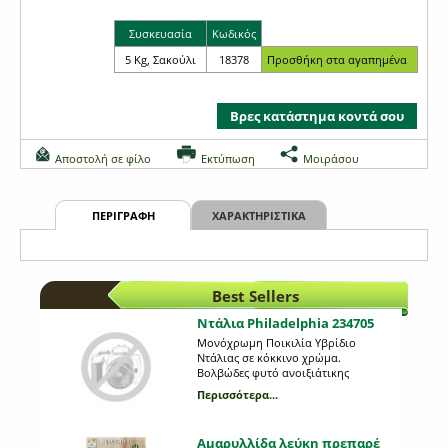
Συσκευασία
Κωδικός
5 Kg, Σακούλι
18378
Βρες κατάστημα κοντά σου
Αποστολή σε φίλο
Εκτύπωση
Μοιράσου
ΠΕΡΙΓΡΑΦΗ
ΧΑΡΑΚΤΗΡΙΣΤΙΚΑ
Best Sellers
Ντάλια Philadelphia 234705
Μονόχρωμη Ποικιλία Υβρίδιο
Ντάλιας σε κόκκινο χρώμα.
Βολβώδες φυτό ανοιξιάτικης
φύτευσης το ύψος του οποίου
Περισσότερα...
μπορεί να φτάσει το 1 μέτρο. Η κάθε
συσκευασία περιέχει 1 βολβό.
Αμαρυλλίδα λεύκη πρεπαρέ