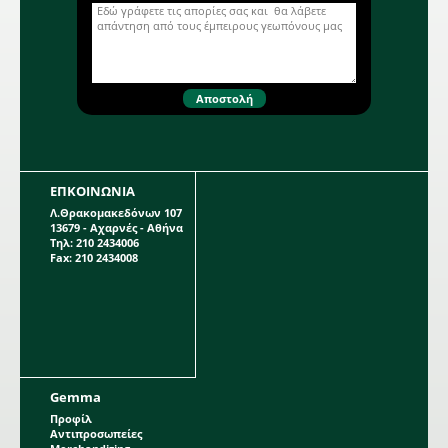
βρίσκεται πάνω σε μακριά στελέχη,
μήκους 45- 50 εκατοστών. Όταν
ανθίζει δημιουργεί σε κάθε στέλεχος
4 τεράστια άνθη, διαμέτρου 15cm
περίπου. Η κάθε συσκευασία
περιέχει 1 βολβό μεγέθους 26/28.
ΕΠΚΟΙΝΩΝΙΑ
Λ.Θρακομακεδόνων 107
13679 - Αχαρνές - Αθήνα
Τηλ: 210 2434006
Fax: 210 2434008
Gemma
Προφίλ
Αντιπροσωπείες