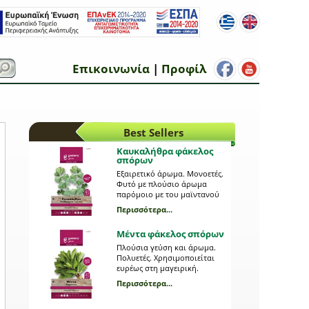
Επικοινωνία
|
Προφίλ
Best Sellers
Καυκαλήθρα φάκελος
σπόρων
Εξαιρετικό άρωμα. Μονοετές.
Φυτό με πλούσιο άρωμα
παρόμοιο με του μαϊντανού
και φύλλα ωοειδή και
Περισσότερα...
οδοντωτά. Απόσταση φυτών
(εκ.): 15-20. Απόσταση
Μέντα φάκελος σπόρων
γραμμών (εκ.): 40-50. Βάθος
σποράς (εκ.):0,5-1. Ημέρες
Πλούσια γεύση και άρωμα.
φυτρώματος: 12-15. Έναρξη
Πολυετές. Χρησιμοποιείται
συγκομιδής (ημέρες): 60.
ευρέως στη μαγειρική.
Tordylium apulum L. 0395
Απόσταση φυτών (εκ.): 30.
Περισσότερα...
Απόσταση γραμμών (εκ.): 30.
Βάθος σποράς (εκ.):1. Ημέρες