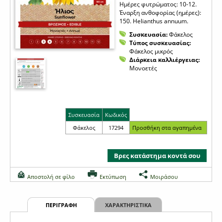
Ημέρες φυτρώματος: 10-12.
Έναρξη ανθοφορίας (ημέρες):
150. Helianthus annuum.
Συσκευασία:
Φάκελος
Τύπος συσκευασίας:
Φάκελος μικρός
Διάρκεια καλλιέργειας:
Μονοετές
Συσκευασία
Κωδικός
Φάκελος
17294
Βρες κατάστημα κοντά σου
Αποστολή σε φίλο
Εκτύπωση
Μοιράσου
ΠΕΡΙΓΡΑΦΗ
ΧΑΡΑΚΤΗΡΙΣΤΙΚΑ