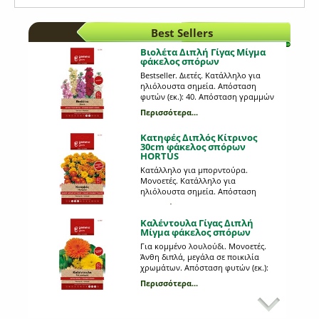
Best Sellers
Βιολέτα Διπλή Γίγας Μίγμα
φάκελος σπόρων
Bestseller. Διετές. Kατάλληλο για
ηλιόλουστα σημεία. Απόσταση
φυτών (εκ.): 40. Απόσταση γραμμών
(εκ.): 50. Βάθος σποράς (εκ.):0,4.
Περισσότερα...
Ημέρες φυτρώματος: 15. Έναρξη
ανθοφορίας (ημέρες): 180. Matthiola
Κατηφές Διπλός Κίτρινος
incana. V074
30cm φάκελος σπόρων
HORTUS
Κατάλληλο για μπορντούρα.
Μονοετές. Κατάλληλο για
ηλιόλουστα σημεία. Απόσταση
φυτών (εκ.): 40. Απόσταση γραμμών
Περισσότερα...
(εκ.): 50. Βάθος σποράς (εκ.):0,5.
Καλέντουλα Γίγας Διπλή
Ημέρες φυτρώματος: 8-10. Έναρξη
Μίγμα φάκελος σπόρων
ανθοφορίας (ημέρες): 60. Tagetes
patula - erecta. T014
Για κομμένο λουλούδι. Μονοετές.
Άνθη διπλά, μεγάλα σε ποικιλία
χρωμάτων. Απόσταση φυτών (εκ.):
30. Απόσταση γραμμών (εκ.): 50.
Περισσότερα...
Βάθος σποράς (εκ.):1-1,2. Ημέρες
Ήλιος Νάνος Διπλός φάκελος
φυτρώματος: 10-12. Έναρξη
σπόρων
ανθοφορίας (ημέρες): 180. Calendula