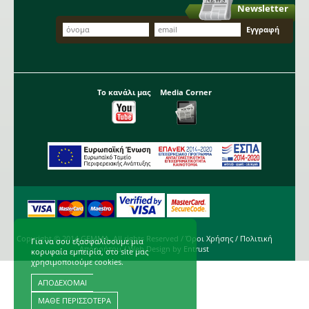
Newsletter
Το κανάλι μας
Media Corner
Copyright © 2014 GEMMA. All rights Reserved /
Όροι Χρήσης
/
Πολιτική
Για να σου εξασφαλίσουμε μια
Απορρήτου
/ Web Design by
Entrust
κορυφαία εμπειρία, στο site μας
χρησιμοποιούμε cookies.
ΑΠΟΔΕΧΟΜΑΙ
ΜΑΘΕ ΠΕΡΙΣΣΟΤΕΡΑ