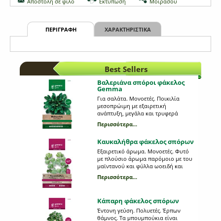
Αποστολή σε φίλο
Εκτύπωση
Μοιράσου
ΠΕΡΙΓΡΑΦΗ
ΧΑΡΑΚΤΗΡΙΣΤΙΚΑ
Best Sellers
Βαλεριάνα σπόροι φάκελος
Gemma
Για σαλάτα. Μονοετές. Ποικιλία
μεσοπρώιμη με εξαιρετική
ανάπτυξη, μεγάλα και τρυφερά
φύλλα. Καλή ανθεκτικότητα στο
Περισσότερα...
κρύο και γεύση εξαιρετική.
Απόσταση φυτών (εκ.): 10. Απόσταση
Καυκαλήθρα φάκελος σπόρων
γραμμών (εκ.): 30. Βάθος σποράς
(εκ.):0,5. Ημέρες φυτρώματος: 8-10.
Εξαιρετικό άρωμα. Μονοετές. Φυτό
Έναρξη συγκομιδής (ημέρες): 180.
με πλούσιο άρωμα παρόμοιο με του
Ποικιλία: D Olanda a seme grosso.
μαϊντανού και φύλλα ωοειδή και
6121
οδοντωτά. Απόσταση φυτών (εκ.): 15-
Περισσότερα...
20. Απόσταση γραμμών (εκ.): 40-50.
Βάθος σποράς (εκ.):0,5-1. Ημέρες
φυτρώματος: 12-15. Έναρξη
Κάπαρη φάκελος σπόρων
συγκομιδής (ημέρες): 60. Tordylium
apulum L. 0395
Έντονη γεύση. Πολυετές. Έρπων
θάμνος. Τα μπουμπούκια είναι