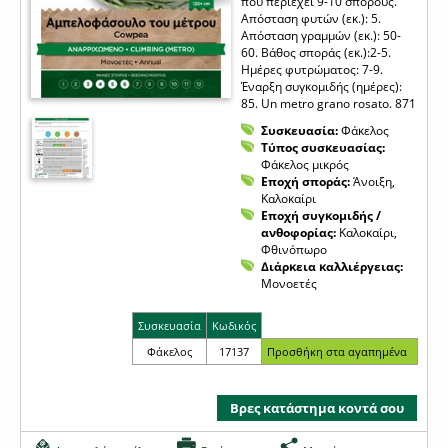
που περιέχει 9-10 σπόρους.
Απόσταση φυτών (εκ.): 5.
Απόσταση γραμμών (εκ.): 50-
60. Βάθος σποράς (εκ.):2-5.
Ημέρες φυτρώματος: 7-9.
Έναρξη συγκομιδής (ημέρες):
85. Un metro grano rosato. 871
Συσκευασία:
Φάκελος
Τύπος συσκευασίας:
Φάκελος μικρός
Εποχή σποράς:
Άνοιξη,
Καλοκαίρι
Εποχή συγκομιδής /
ανθοφορίας:
Καλοκαίρι,
Φθινόπωρο
Διάρκεια καλλιέργειας:
Μονοετές
Συσκευασία
Κωδικός
Φάκελος
17137
Βρες κατάστημα κοντά σου