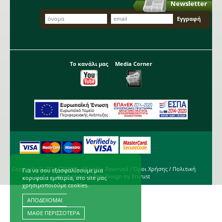
Newsletter
Το κανάλι μας
Media Corner
Copyright © 2014 GEMMA. All rights Reserved /
Όροι Χρήσης
/
Πολιτική
Για να σου εξασφαλίσουμε μια
Απορρήτου
/ Web Design by
Entrust
κορυφαία εμπειρία, στο site μας
χρησιμοποιούμε cookies.
ΑΠΟΔΕΧΟΜΑΙ
ΜΑΘΕ ΠΕΡΙΣΣΟΤΕΡΑ