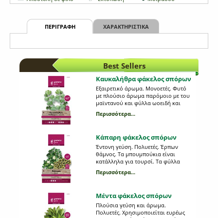
ΠΕΡΙΓΡΑΦΗ
ΧΑΡΑΚΤΗΡΙΣΤΙΚΑ
Best Sellers
Καυκαλήθρα φάκελος σπόρων
Εξαιρετικό άρωμα. Μονοετές. Φυτό
με πλούσιο άρωμα παρόμοιο με του
μαϊντανού και φύλλα ωοειδή και
οδοντωτά. Απόσταση φυτών (εκ.): 15-
Περισσότερα...
20. Απόσταση γραμμών (εκ.): 40-50.
Βάθος σποράς (εκ.):0,5-1. Ημέρες
φυτρώματος: 12-15. Έναρξη
Κάπαρη φάκελος σπόρων
συγκομιδής (ημέρες): 60. Tordylium
apulum L. 0395
Έντονη γεύση. Πολυετές. Έρπων
θάμνος. Τα μπουμπούκια είναι
κατάλληλα για τουρσί. Τα φύλλα
χρησιμοποιούνται σε σαλάτες.
Περισσότερα...
Απόσταση φυτών (εκ.): 80. Απόσταση
γραμμών (εκ.): 100. Βάθος σποράς
(εκ.):0,5-1,5. Ημέρες φυτρώματος: 10-
Μέντα φάκελος σπόρων
12. Έναρξη συγκομιδής (ημέρες): 120.
Capparis spinosa. 0345
Πλούσια γεύση και άρωμα.
Πολυετές. Χρησιμοποιείται ευρέως