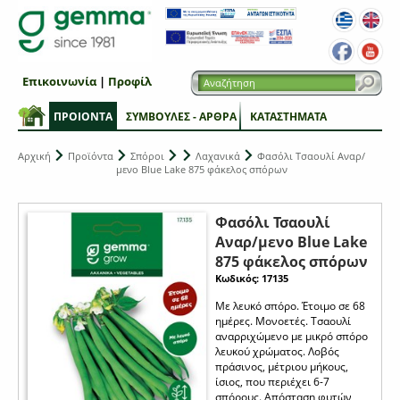
Επικοινωνία
|
Προφίλ
ΠΡΟΙΟΝΤΑ
ΣΥΜΒΟΥΛΕΣ - ΑΡΘΡΑ
ΚΑΤΑΣΤΗΜΑΤΑ
Αρχική
Προϊόντα
Σπόροι
Λαχανικά
Φασόλι Τσαουλί Αναρ/
μενο Blue Lake 875 φάκελος σπόρων
Φασόλι Τσαουλί
Αναρ/μενο Blue Lake
875 φάκελος σπόρων
Κωδικός: 17135
Με λευκό σπόρο. Έτοιμο σε 68
ημέρες. Μονοετές. Τσαουλί
αναρριχώμενο με μικρό σπόρο
λευκού χρώματος. Λοβός
πράσινος, μέτριου μήκους,
ίσιος, που περιέχει 6-7
σπόρους. Απόσταση φυτών