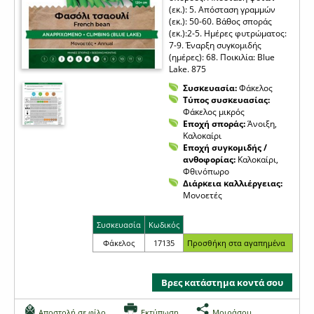
(εκ.): 5. Απόσταση γραμμών
(εκ.): 50-60. Βάθος σποράς
(εκ.):2-5. Ημέρες φυτρώματος:
7-9. Έναρξη συγκομιδής
(ημέρες): 68. Ποικιλία: Blue
Lake. 875
Συσκευασία:
Φάκελος
Τύπος συσκευασίας:
Φάκελος μικρός
Εποχή σποράς:
Άνοιξη,
Καλοκαίρι
Εποχή συγκομιδής /
ανθοφορίας:
Καλοκαίρι,
Φθινόπωρο
Διάρκεια καλλιέργειας:
Μονοετές
Συσκευασία
Κωδικός
Φάκελος
17135
Βρες κατάστημα κοντά σου
Αποστολή σε φίλο
Εκτύπωση
Μοιράσου