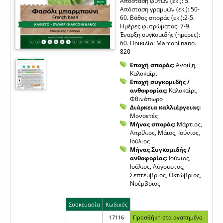
Απόσταση φυτών (εκ.): 5.
Απόσταση γραμμών (εκ.): 50-
60. Βάθος σποράς (εκ.):2-5.
Ημέρες φυτρώματος: 7-9.
Έναρξη συγκομιδής (ημέρες):
60. Ποικιλία: Marconi nano.
820
Εποχή σποράς:
Άνοιξη,
Καλοκαίρι
Εποχή συγκομιδής /
ανθοφορίας:
Καλοκαίρι,
Φθινόπωρο
Διάρκεια καλλιέργειας:
Μονοετές
Μήνας σποράς:
Μάρτιος,
Απρίλιος, Μάιος, Ιούνιος,
Ιούλιος
Μήνας Συγκομιδής /
ανθοφορίας:
Ιούνιος,
Ιούλιος, Αύγουστος,
Σεπτέμβριος, Οκτώβριος,
Νοέμβριος
Συσκευασία
Κωδικός
17116