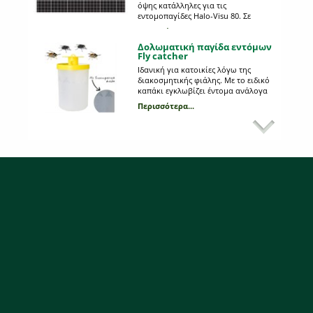
όψης κατάλληλες για τις
εντομοπαγίδες Halo-Visu 80. Σε
πακέτα που περιέχουν 10 φύλλα.
Περισσότερα...
Δολωματική παγίδα εντόμων
Fly catcher
Ιδανική για κατοικίες λόγω της
διακοσμητικής φιάλης. Με το ειδικό
καπάκι εγκλωβίζει έντομα ανάλογα
με το έκαστοτε δόλωμα.
Περισσότερα...
Κολλώδεις επιφάνειες 25 x 10
εκ. Multicatch μονής όψης
(πακέτο 10 φύλλων)
Μαύρες κολλώδεις επιφάνειες μονής
όψης κατάλληλες για την
εντομοπαγίδα Multicatch. Σε πακέτα
που περιέχουν 10 φύλλα.
Περισσότερα...
Χρωμοτροπικές παγίδες μπλε
εντόμων 40 x 23 cm ( πακέτο
10 φύλλων)
Οικολογική παγίδα εντόμων για
θρίπα.
Περισσότερα...
Κολλώδεις επιφάνειες 42,5 x
24,5 εκ. Chameleon, I-Trap 50
μονής όψης (πακ 10 φύλλων)