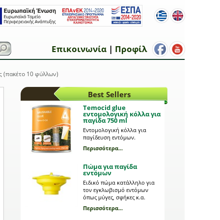
Επικοινωνία
|
Προφίλ
ς (πακέτο 10 φύλλων)
Best Sellers
Temocid glue
εντομολογική κόλλα για
παγίδα 750 ml
Εντομολογική κόλλα για
παγίδευση εντόμων.
Περισσότερα...
Πώμα για παγίδα
εντόμων
Ειδικό πώμα κατάλληλο για
τον εγκλωβισμό εντόμων
όπως μύγες, σφήκες κ.α.
Περισσότερα...