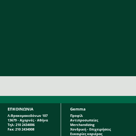
ΕΠΚΟΙΝΩΝΙΑ
Gemma
Λ.Θρακομακεδόνων 107
Προφίλ
13679 - Αχαρνές - Αθήνα
Αντιπροσωπείες
Τηλ: 210 2434006
Merchandizing
Fax: 210 2434008
Χονδρική - Επιχειρήσεις
Ευκαιρίες καριέρας