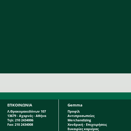
ΕΠΚΟΙΝΩΝΙΑ
Gemma
Λ.Θρακομακεδόνων 107
Προφίλ
13679 - Αχαρνές - Αθήνα
Αντιπροσωπείες
Τηλ: 210 2434006
Merchandizing
Fax: 210 2434008
Χονδρική - Επιχειρήσεις
Ευκαιρίες καριέρας