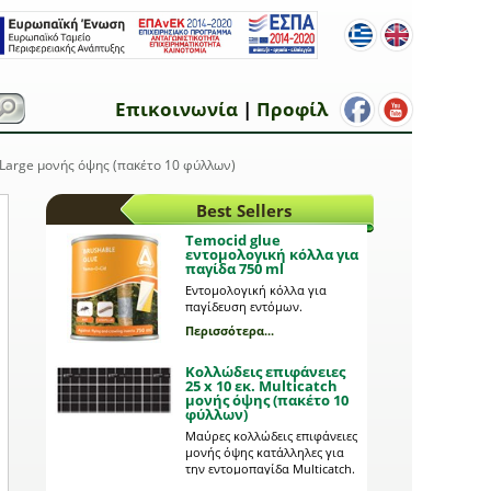
Επικοινωνία
|
Προφίλ
e Large μονής όψης (πακέτο 10 φύλλων)
Best Sellers
Temocid glue
εντομολογική κόλλα για
παγίδα 750 ml
Εντομολογική κόλλα για
παγίδευση εντόμων.
Περισσότερα...
Κολλώδεις επιφάνειες
25 x 10 εκ. Multicatch
μονής όψης (πακέτο 10
φύλλων)
Μαύρες κολλώδεις επιφάνειες
μονής όψης κατάλληλες για
την εντομοπαγίδα Multicatch.
Σε πακέτα που περιέχουν 10