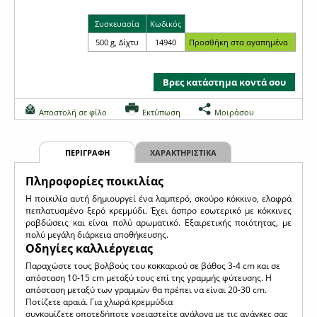
Συσκευασία
Κωδικός
500 g, Δίχτυ
14940
Βρες κατάστημα κοντά σου
Αποστολή σε φίλο
Εκτύπωση
Μοιράσου
ΠΕΡΙΓΡΑΦΗ
ΧΑΡΑΚΤΗΡΙΣΤΙΚΑ
Πληροφορίες ποικιλίας
H ποικιλία αυτή δημιουργεί ένα λαμπερό, σκούρο κόκκινο, ελαφρά
πεπλατυσμένο ξερό κρεμμύδι. Έχει άσπρο εσωτερικό με κόκκινες
ραβδώσεις και είναι πολύ αρωματικό. Εξαιρετικής ποιότητας, με
πολύ μεγάλη διάρκεια αποθήκευσης.
Οδηγίες καλλιέργειας
Παραχώστε τους βολβούς του κοκκαριού σε βάθος 3-4 cm και σε
απόσταση 10-15 cm μεταξύ τους επί της γραμμής φύτευσης. Η
απόσταση μεταξύ των γραμμών θα πρέπει να είναι 20-30 cm.
Ποτίζετε αραιά. Για χλωρά κρεμμύδια
συγκομίζετε οποτεδήποτε χρειαστείτε ανάλογα με τις ανάγκες σας