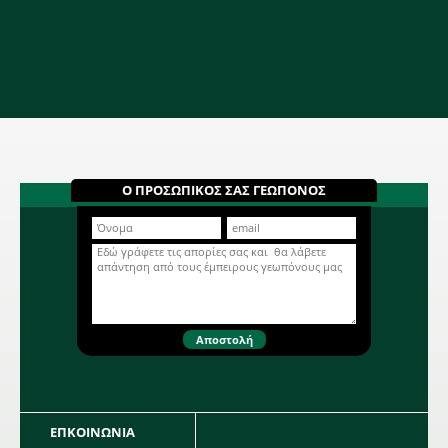
Κοκκάρι μακρύ Sturon 14/21
ψιλό
Ποικιλία ανοιχτού καφέ χρώματος
(ξανθού), με επιμήκες σχήμα.
Ποικιλία: Sturon
Περισσότερα...
Ο ΠΡΟΣΩΠΙΚΟΣ ΣΑΣ ΓΕΩΠΟΝΟΣ
ΕΠΚΟΙΝΩΝΙΑ