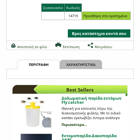
Συσκευασία
Κωδικός
14719
Βρες κατάστημα κοντά σου
Αποστολή σε φίλο
Εκτύπωση
Μοιράσου
ΠΕΡΙΓΡΑΦΗ
ΧΑΡΑΚΤΗΡΙΣΤΙΚΑ
Best Sellers
Δολωματική παγίδα εντόμων
Fly catcher
Ιδανική για κατοικίες λόγω της
διακοσμητικής φιάλης. Με το ειδικό
καπάκι εγκλωβίζει έντομα ανάλογα
με το έκαστοτε δόλωμα.
Περισσότερα...
Εντομοπαγίδα-Δακοπαγίδα
ANEL